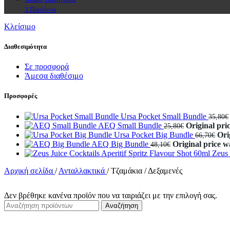
3 Προϊόντα
Κλείσιμο
Διαθεσιμότητα
Σε προσφορά
Άμεσα διαθέσιμο
Προσφορές
Ursa Pocket Small Bundle
35,80
€
AEQ Small Bundle
Original pri
25,80
€
Ursa Pocket Big Bundle
Ori
66,70
€
AEQ Big Bundle
Original price w
48,10
€
Zeus 
Αρχική σελίδα
/
Ανταλλακτικά
/
Τζαμάκια / Δεξαμενές
Δεν βρέθηκε κανένα προϊόν που να ταιριάζει με την επιλογή σας.
Αναζήτηση