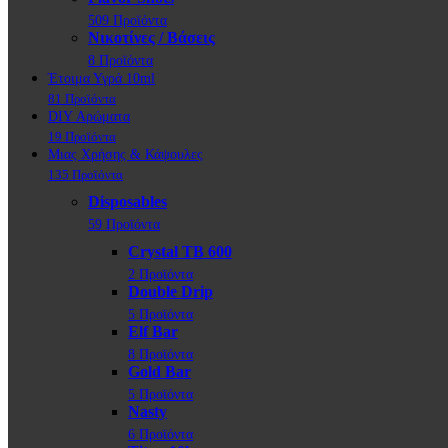
509 Προϊόντα
Νικοτίνες / Βάσεις
8 Προϊόντα
Έτοιμα Υγρά 10ml
81 Προϊόντα
DIY Αρώματα
19 Προϊόντα
Μιας Χρήσης & Κάψουλες
135 Προϊόντα
Disposables
59 Προϊόντα
Crystal TB 600
2 Προϊόντα
Double Drip
5 Προϊόντα
Elf Bar
8 Προϊόντα
Gold Bar
5 Προϊόντα
Nasty
6 Προϊόντα