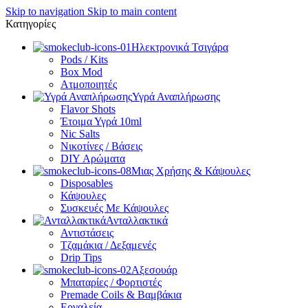
Skip to navigation
Skip to main content
Κατηγορίες
Ηλεκτρονικά Τσιγάρα
Pods / Kits
Box Mod
Ατμοποιητές
Υγρά Αναπλήρωσης
Flavor Shots
Έτοιμα Υγρά 10ml
Nic Salts
Νικοτίνες / Βάσεις
DIY Αρώματα
Μιας Χρήσης & Κάψουλες
Disposables
Κάψουλες
Συσκευές Με Κάψουλες
Ανταλλακτικά
Αντιστάσεις
Τζαμάκια / Δεξαμενές
Drip Tips
Αξεσουάρ
Μπαταρίες / Φορτιστές
Premade Coils & Βαμβάκια
Εργαλεία