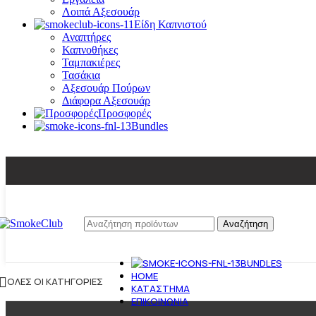
Λοιπά Αξεσουάρ
Είδη Καπνιστού
Αναπτήρες
Καπνοθήκες
Ταμπακιέρες
Τασάκια
Αξεσουάρ Πούρων
Διάφορα Αξεσουάρ
Προσφορές
Bundles
Αναζήτηση
BUNDLES
HOME
ΌΛΕΣ ΟΙ ΚΑΤΗΓΟΡΊΕΣ
ΚΑΤΆΣΤΗΜΑ
ΕΠΙΚΟΙΝΩΝΊΑ