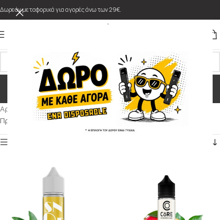
Δωρεάν μεταφορικά για αγορές άνω των 29€.
Φρούτα του πάθους
Κατηγορίες
Αρχική σελίδα
/
Προϊόντα με ετικέτα “Φρούτα του πάθους”
Προβάλλονται όλα - 4 αποτελέσματα
Εμφάνιση Φίλτρων