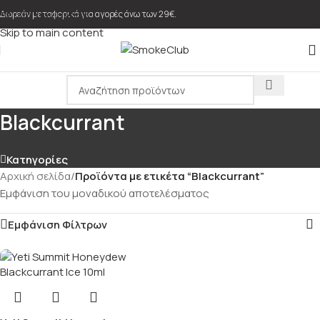
Skip to navigation
Δωρεάν μεταφορικά για αγορές άνω των 29€.
Skip to main content
Blackcurrant
Κατηγορίες
Αρχική σελίδα
/
Προϊόντα με ετικέτα “Blackcurrant”
Εμφάνιση του μοναδικού αποτελέσματος
Εμφάνιση Φίλτρων