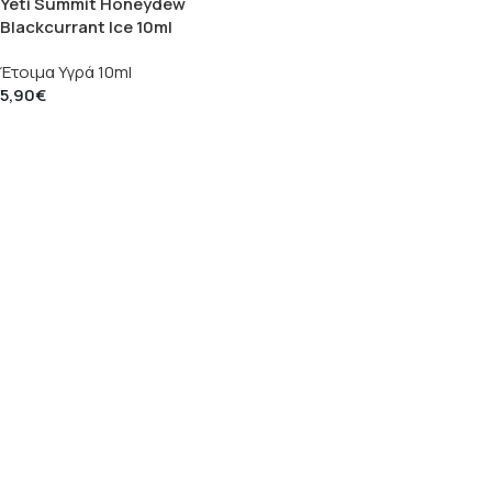
Yeti Summit Honeydew
Blackcurrant Ice 10ml
Έτοιμα Υγρά 10ml
5,90
€