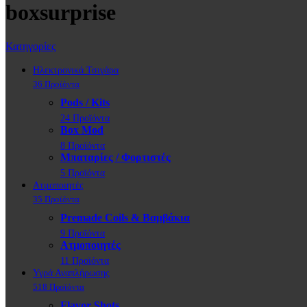
boxsurprise
Κατηγορίες
Ηλεκτρονικά Τσιγάρα
36 Προϊόντα
Pods / Kits
24 Προϊόντα
Box Mod
8 Προϊόντα
Μπαταρίες / Φορτιστές
5 Προϊόντα
Ατμοποιητές
35 Προϊόντα
Premade Coils & Βαμβάκια
9 Προϊόντα
Ατμοποιητές
11 Προϊόντα
Υγρά Αναπλήρωσης
518 Προϊόντα
Flavor Shots