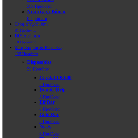
509 Προϊόντα
Νικοτίνες / Βάσεις
8 Προϊόντα
Έτοιμα Υγρά 10ml
81 Προϊόντα
DIY Αρώματα
19 Προϊόντα
Μιας Χρήσης & Κάψουλες
135 Προϊόντα
Disposables
59 Προϊόντα
Crystal TB 600
2 Προϊόντα
Double Drip
5 Προϊόντα
Elf Bar
8 Προϊόντα
Gold Bar
5 Προϊόντα
Nasty
6 Προϊόντα