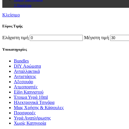
3 Προϊόντα
Κλείσιμο
Εύρος Τιμής
Ελάχιστη τιμή
Μέγιστη τιμή
Υποκατηγορίες
Bundles
DIY Αρώματα
Ανταλλακτικά
Αντιστάσεις
Αξεσουάρ
Ατμοποιητές
Είδη Καπνιστού
Έτοιμα Υγρά 10ml
Ηλεκτρονικά Τσιγάρα
Μιας Χρήσης & Κάψουλες
Προσφορές
Υγρά Αναπλήρωσης
Χωρίς Κατηγορία