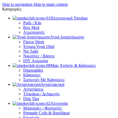
Skip to navigation
Skip to main content
Κατηγορίες
Ηλεκτρονικά Τσιγάρα
Pods / Kits
Box Mod
Ατμοποιητές
Υγρά Αναπλήρωσης
Flavor Shots
Έτοιμα Υγρά 10ml
Nic Salts
Νικοτίνες / Βάσεις
DIY Αρώματα
Μιας Χρήσης & Κάψουλες
Disposables
Κάψουλες
Συσκευές Με Κάψουλες
Ανταλλακτικά
Αντιστάσεις
Τζαμάκια / Δεξαμενές
Drip Tips
Αξεσουάρ
Μπαταρίες / Φορτιστές
Premade Coils & Βαμβάκια
Εργαλεία