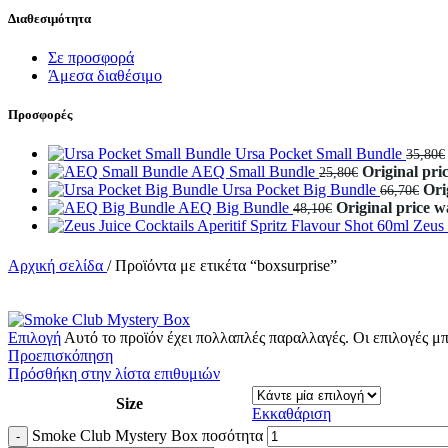
Διαθεσιμότητα
Σε προσφορά
Άμεσα διαθέσιμο
Προσφορές
Ursa Pocket Small Bundle
35,80
€
AEQ Small Bundle
Original pri
25,80
€
Ursa Pocket Big Bundle
Ori
66,70
€
AEQ Big Bundle
Original price w
48,10
€
Zeus 
Αρχική σελίδα
/
Προϊόντα με ετικέτα “boxsurprise”
Επιλογή
Αυτό το προϊόν έχει πολλαπλές παραλλαγές. Οι επιλογές μ
Προεπισκόπηση
Πρόσθήκη στην λίστα επιθυμιών
Size
Εκκαθάριση
Smoke Club Mystery Box ποσότητα
-