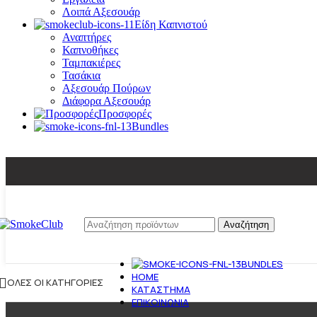
Λοιπά Αξεσουάρ
Είδη Καπνιστού
Αναπτήρες
Καπνοθήκες
Ταμπακιέρες
Τασάκια
Αξεσουάρ Πούρων
Διάφορα Αξεσουάρ
Προσφορές
Bundles
Αναζήτηση
BUNDLES
HOME
ΌΛΕΣ ΟΙ ΚΑΤΗΓΟΡΊΕΣ
ΚΑΤΆΣΤΗΜΑ
ΕΠΙΚΟΙΝΩΝΊΑ