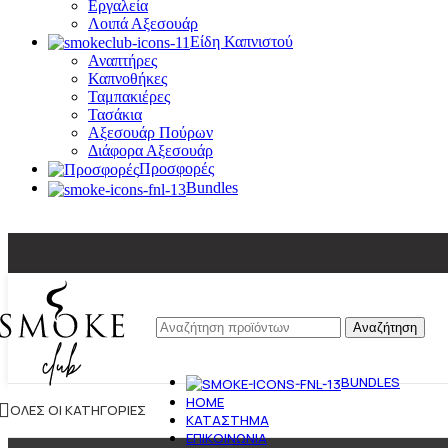
Εργαλεία
Λοιπά Αξεσουάρ
Είδη Καπνιστού
Αναπτήρες
Καπνοθήκες
Ταμπακιέρες
Τασάκια
Αξεσουάρ Πούρων
Διάφορα Αξεσουάρ
Προσφορές
Bundles
Αναζήτηση
BUNDLES
HOME
ΌΛΕΣ ΟΙ ΚΑΤΗΓΟΡΊΕΣ
ΚΑΤΆΣΤΗΜΑ
ΕΠΙΚΟΙΝΩΝΊΑ