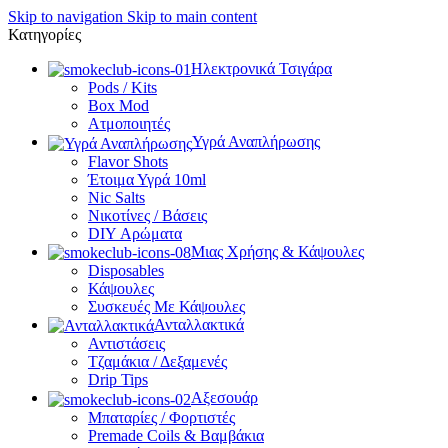
Skip to navigation
Skip to main content
Κατηγορίες
Ηλεκτρονικά Τσιγάρα
Pods / Kits
Box Mod
Ατμοποιητές
Υγρά Αναπλήρωσης
Flavor Shots
Έτοιμα Υγρά 10ml
Nic Salts
Νικοτίνες / Βάσεις
DIY Αρώματα
Μιας Χρήσης & Κάψουλες
Disposables
Κάψουλες
Συσκευές Με Κάψουλες
Ανταλλακτικά
Αντιστάσεις
Τζαμάκια / Δεξαμενές
Drip Tips
Αξεσουάρ
Μπαταρίες / Φορτιστές
Premade Coils & Βαμβάκια