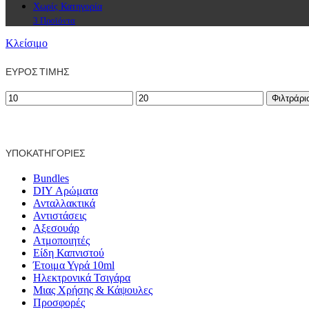
Χωρίς Κατηγορία
3 Προϊόντα
Κλείσιμο
ΕΎΡΟΣ ΤΙΜΉΣ
Ελάχιστη
Μέγιστη
Φιλτράρι
τιμή
τιμή
ΥΠΟΚΑΤΗΓΟΡΊΕΣ
Bundles
DIY Αρώματα
Ανταλλακτικά
Αντιστάσεις
Αξεσουάρ
Ατμοποιητές
Είδη Καπνιστού
Έτοιμα Υγρά 10ml
Ηλεκτρονικά Τσιγάρα
Μιας Χρήσης & Κάψουλες
Προσφορές