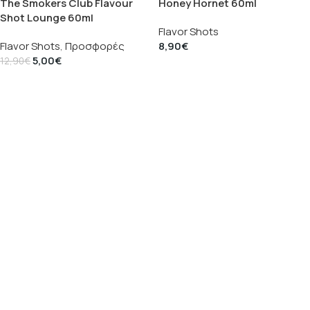
The Smokers Club Flavour
Honey Hornet 60ml
Shot Lounge 60ml
Flavor Shots
Flavor Shots
,
Προσφορές
8,90
€
5,00
€
12,90
€