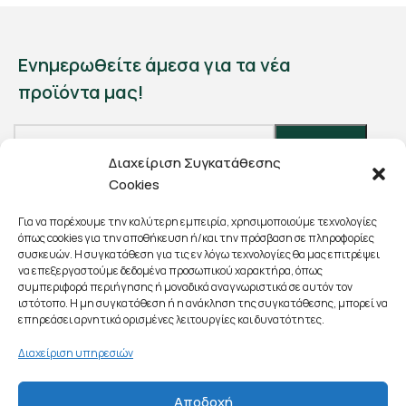
Ενημερωθείτε άμεσα για τα νέα
προϊόντα μας!
Διαχείριση Συγκατάθεσης
Cookies
Θα χρησιμοποιηθεί σύμφωνα με την
Πολιτική Απορρήτου
μας.
Για να παρέχουμε την καλύτερη εμπειρία, χρησιμοποιούμε τεχνολογίες
όπως cookies για την αποθήκευση ή/και την πρόσβαση σε πληροφορίες
συσκευών. Η συγκατάθεση για τις εν λόγω τεχνολογίες θα μας επιτρέψει
να επεξεργαστούμε δεδομένα προσωπικού χαρακτήρα, όπως
συμπεριφορά περιήγησης ή μοναδικά αναγνωριστικά σε αυτόν τον
ιστότοπο. Η μη συγκατάθεση ή η ανάκληση της συγκατάθεσης, μπορεί να
επηρεάσει αρνητικά ορισμένες λειτουργίες και δυνατότητες.
Διαδόχου Παύλου 14, Πτολεμαΐδα
Διαχείριση υπηρεσιών
(+30) 2463 022 103
Αποδοχή