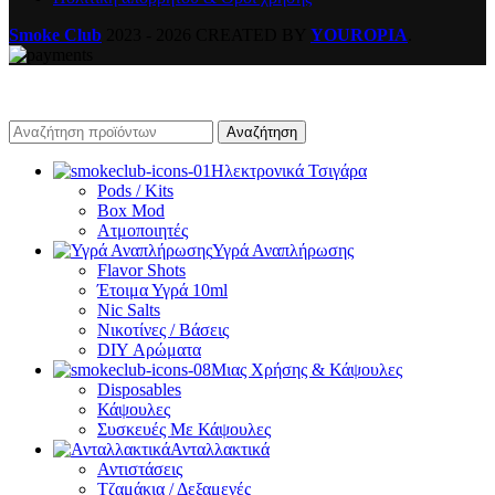
Smoke Club
2023 - 2026 CREATED BY
YOUROPIA
.
Αναζήτηση
Ηλεκτρονικά Τσιγάρα
Pods / Kits
Box Mod
Ατμοποιητές
Υγρά Αναπλήρωσης
Flavor Shots
Έτοιμα Υγρά 10ml
Nic Salts
Νικοτίνες / Βάσεις
DIY Αρώματα
Μιας Χρήσης & Κάψουλες
Disposables
Κάψουλες
Συσκευές Με Κάψουλες
Ανταλλακτικά
Αντιστάσεις
Τζαμάκια / Δεξαμενές