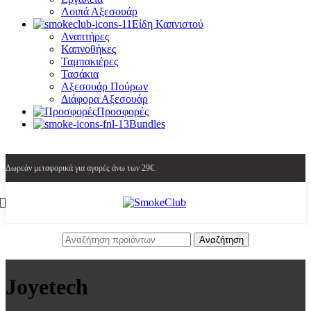
Λοιπά Αξεσουάρ
Είδη Καπνιστού
Αναπτήρες
Καπνοθήκες
Ταμπακιέρες
Τασάκια
Αξεσουάρ Πούρων
Διάφορα Αξεσουάρ
Προσφορές
Bundles
Δωρεάν μεταφορικά για αγορές άνω των 29€.
Αναζήτηση
Joyetech