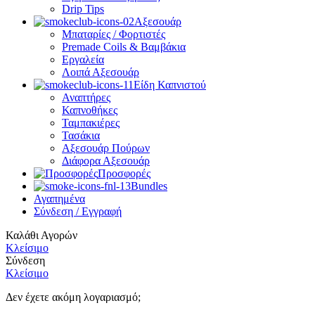
Drip Tips
Αξεσουάρ
Μπαταρίες / Φορτιστές
Premade Coils & Βαμβάκια
Εργαλεία
Λοιπά Αξεσουάρ
Είδη Καπνιστού
Αναπτήρες
Καπνοθήκες
Ταμπακιέρες
Τασάκια
Αξεσουάρ Πούρων
Διάφορα Αξεσουάρ
Προσφορές
Bundles
Αγαπημένα
Σύνδεση / Εγγραφή
Καλάθι Αγορών
Κλείσιμο
Σύνδεση
Κλείσιμο
Δεν έχετε ακόμη λογαριασμό;