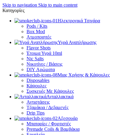
Skip to navigation
Skip to main content
Κατηγορίες
Ηλεκτρονικά Τσιγάρα
Pods / Kits
Box Mod
Ατμοποιητές
Υγρά Αναπλήρωσης
Flavor Shots
Έτοιμα Υγρά 10ml
Nic Salts
Νικοτίνες / Βάσεις
DIY Αρώματα
Μιας Χρήσης & Κάψουλες
Disposables
Κάψουλες
Συσκευές Με Κάψουλες
Ανταλλακτικά
Αντιστάσεις
Τζαμάκια / Δεξαμενές
Drip Tips
Αξεσουάρ
Μπαταρίες / Φορτιστές
Premade Coils & Βαμβάκια
Εργαλεία