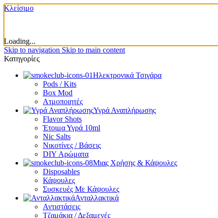
Κλείσιμο
Loading...
Skip to navigation
Skip to main content
Κατηγορίες
Ηλεκτρονικά Τσιγάρα
Pods / Kits
Box Mod
Ατμοποιητές
Υγρά Αναπλήρωσης
Flavor Shots
Έτοιμα Υγρά 10ml
Nic Salts
Νικοτίνες / Βάσεις
DIY Αρώματα
Μιας Χρήσης & Κάψουλες
Disposables
Κάψουλες
Συσκευές Με Κάψουλες
Ανταλλακτικά
Αντιστάσεις
Τζαμάκια / Δεξαμενές