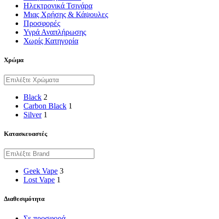
Ηλεκτρονικά Τσιγάρα
Μιας Χρήσης & Κάψουλες
Προσφορές
Υγρά Αναπλήρωσης
Χωρίς Κατηγορία
Χρώμα
Black
2
Carbon Black
1
Silver
1
Κατασκευαστές
Geek Vape
3
Lost Vape
1
Διαθεσιμότητα
Σε προσφορά