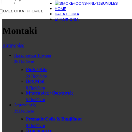
BUNDLES
HOME
ΌΛΕΣ ΟΙ ΚΑΤΗΓΟΡΊΕΣ
ΚΑΤΆΣΤΗΜΑ
ΕΠΙΚΟΙΝΩΝΊΑ
Montaki
Κατηγορίες
Ηλεκτρονικά Τσιγάρα
36 Προϊόντα
Pods / Kits
24 Προϊόντα
Box Mod
8 Προϊόντα
Μπαταρίες / Φορτιστές
5 Προϊόντα
Ατμοποιητές
35 Προϊόντα
Premade Coils & Βαμβάκια
9 Προϊόντα
Ατμοποιητές