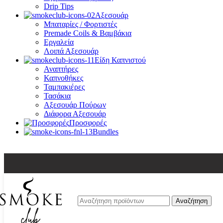
Drip Tips
Αξεσουάρ
Μπαταρίες / Φορτιστές
Premade Coils & Βαμβάκια
Εργαλεία
Λοιπά Αξεσουάρ
Είδη Καπνιστού
Αναπτήρες
Καπνοθήκες
Ταμπακιέρες
Τασάκια
Αξεσουάρ Πούρων
Διάφορα Αξεσουάρ
Προσφορές
Bundles
Αναζήτηση