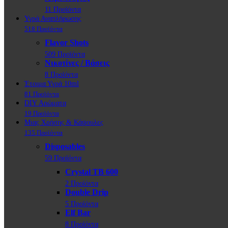
11 Προϊόντα
Υγρά Αναπλήρωσης
518 Προϊόντα
Flavor Shots
509 Προϊόντα
Νικοτίνες / Βάσεις
8 Προϊόντα
Έτοιμα Υγρά 10ml
81 Προϊόντα
DIY Αρώματα
19 Προϊόντα
Μιας Χρήσης & Κάψουλες
135 Προϊόντα
Disposables
59 Προϊόντα
Crystal TB 600
2 Προϊόντα
Double Drip
5 Προϊόντα
Elf Bar
8 Προϊόντα