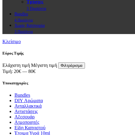
Τρίφτες
3 Προϊόντα
Bundles
4 Προϊόντα
Χωρίς Κατηγορία
3 Προϊόντα
Κλείσιμο
Εύρος Τιμής
Ελάχιστη τιμή
Μέγιστη τιμή
Φιλτράρισμα
Τιμή:
20€
—
80€
Υποκατηγορίες
Bundles
DIY Αρώματα
Ανταλλακτικά
Αντιστάσεις
Αξεσουάρ
Ατμοποιητές
Είδη Καπνιστού
Έτοιμα Υγρά 10ml