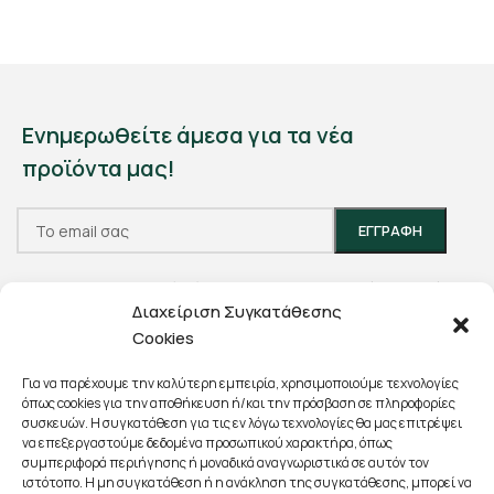
Ενημερωθείτε άμεσα για τα νέα
προϊόντα μας!
Θα χρησιμοποιηθεί σύμφωνα με την
Πολιτική Απορρήτου
Διαχείριση Συγκατάθεσης
μας.
Cookies
Για να παρέχουμε την καλύτερη εμπειρία, χρησιμοποιούμε τεχνολογίες
όπως cookies για την αποθήκευση ή/και την πρόσβαση σε πληροφορίες
συσκευών. Η συγκατάθεση για τις εν λόγω τεχνολογίες θα μας επιτρέψει
να επεξεργαστούμε δεδομένα προσωπικού χαρακτήρα, όπως
συμπεριφορά περιήγησης ή μοναδικά αναγνωριστικά σε αυτόν τον
Διαδόχου Παύλου 14, Πτολεμαΐδα
ιστότοπο. Η μη συγκατάθεση ή η ανάκληση της συγκατάθεσης, μπορεί να