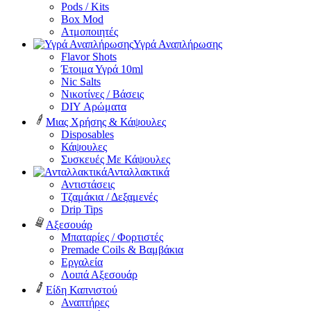
Pods / Kits
Box Mod
Ατμοποιητές
Υγρά Αναπλήρωσης
Flavor Shots
Έτοιμα Υγρά 10ml
Nic Salts
Νικοτίνες / Βάσεις
DIY Αρώματα
Μιας Χρήσης & Κάψουλες
Disposables
Κάψουλες
Συσκευές Με Κάψουλες
Ανταλλακτικά
Αντιστάσεις
Τζαμάκια / Δεξαμενές
Drip Tips
Αξεσουάρ
Μπαταρίες / Φορτιστές
Premade Coils & Βαμβάκια
Εργαλεία
Λοιπά Αξεσουάρ
Είδη Καπνιστού
Αναπτήρες