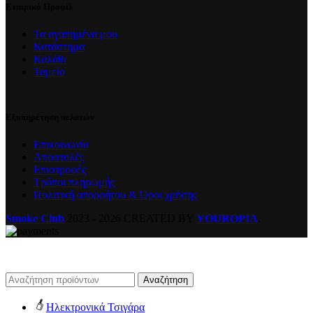
Εταιρικό Προφίλ
Τα αγαπημένα μου
Κατάστημα
Καλάθι
Ταμείο
Εξυπηρέτηση πελατών
Επικοινωνία
Αποστολές
Επιστροφές
Τρόποι πληρωμής
Πολιτική απορρήτου & Όροι χρήσης
Smoke Club
2023 - 2026 CREATED BY
YOUROPIA
.
Αναζήτηση
Ηλεκτρονικά Τσιγάρα