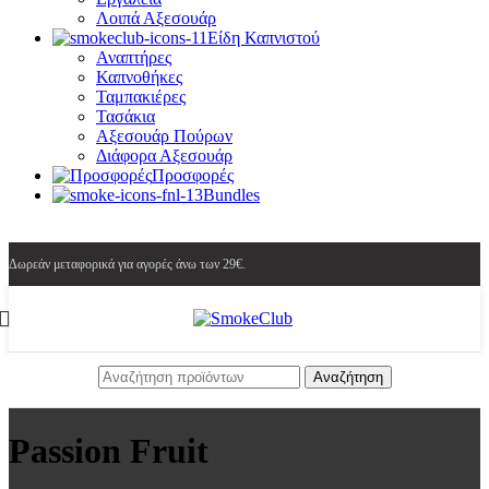
Λοιπά Αξεσουάρ
Είδη Καπνιστού
Αναπτήρες
Καπνοθήκες
Ταμπακιέρες
Τασάκια
Αξεσουάρ Πούρων
Διάφορα Αξεσουάρ
Προσφορές
Bundles
Δωρεάν μεταφορικά για αγορές άνω των 29€.
Αναζήτηση
Passion Fruit