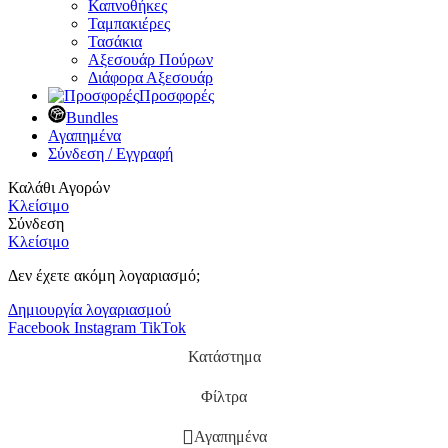
Καπνοθήκες
Ταμπακιέρες
Τασάκια
Αξεσουάρ Πούρων
Διάφορα Αξεσουάρ
Προσφορές
Bundles
Αγαπημένα
Σύνδεση / Εγγραφή
Καλάθι Αγορών
Κλείσιμο
Σύνδεση
Κλείσιμο
Δεν έχετε ακόμη λογαριασμό;
Δημιουργία λογαριασμού
Facebook
Instagram
TikTok
Κατάστημα
Φίλτρα
Αγαπημένα