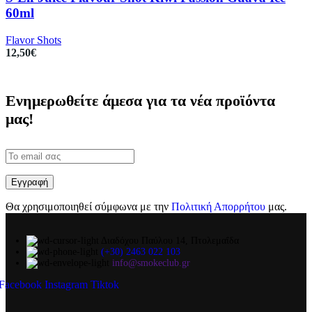
60ml
Flavor Shots
12,50
€
Ενημερωθείτε άμεσα για τα νέα προϊόντα
μας!
Θα χρησιμοποιηθεί σύμφωνα με την
Πολιτική Απορρήτου
μας.
Διαδόχου Παύλου 14, Πτολεμαΐδα
(+30) 2463 022 103
info@smokeclub.gr
Facebook
Instagram
Tiktok