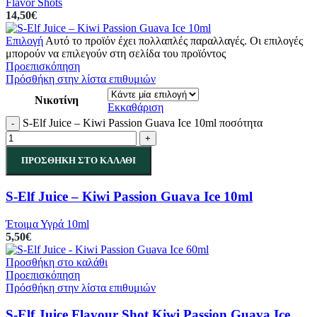
Flavor Shots
14,50
€
Επιλογή
Αυτό το προϊόν έχει πολλαπλές παραλλαγές. Οι επιλογές
μπορούν να επιλεγούν στη σελίδα του προϊόντος
Προεπισκόπηση
Πρόσθήκη στην λίστα επιθυμιών
Νικοτίνη
Εκκαθάριση
S-Elf Juice – Kiwi Passion Guava Ice 10ml ποσότητα
-
+
ΠΡΟΣΘΉΚΗ ΣΤΟ ΚΑΛΆΘΙ
S-Elf Juice – Kiwi Passion Guava Ice 10ml
Έτοιμα Υγρά 10ml
5,50
€
Προσθήκη στο καλάθι
Προεπισκόπηση
Πρόσθήκη στην λίστα επιθυμιών
S-Elf Juice Flavour Shot Kiwi Passion Guava Ice