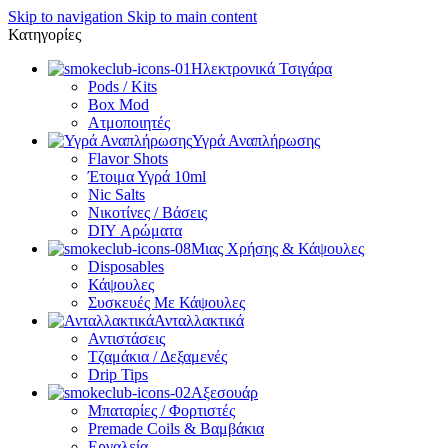
Skip to navigation
Skip to main content
Κατηγορίες
Ηλεκτρονικά Τσιγάρα
Pods / Kits
Box Mod
Ατμοποιητές
Υγρά Αναπλήρωσης
Flavor Shots
Έτοιμα Υγρά 10ml
Nic Salts
Νικοτίνες / Βάσεις
DIY Αρώματα
Μιας Χρήσης & Κάψουλες
Disposables
Κάψουλες
Συσκευές Με Κάψουλες
Ανταλλακτικά
Αντιστάσεις
Τζαμάκια / Δεξαμενές
Drip Tips
Αξεσουάρ
Μπαταρίες / Φορτιστές
Premade Coils & Βαμβάκια
Εργαλεία