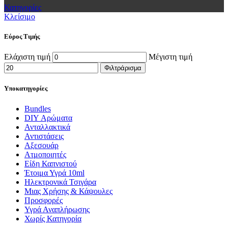
Κατηγορίες
Κλείσιμο
Εύρος Τιμής
Ελάχιστη τιμή
Μέγιστη τιμή
Φιλτράρισμα
Υποκατηγορίες
Bundles
DIY Αρώματα
Ανταλλακτικά
Αντιστάσεις
Αξεσουάρ
Ατμοποιητές
Είδη Καπνιστού
Έτοιμα Υγρά 10ml
Ηλεκτρονικά Τσιγάρα
Μιας Χρήσης & Κάψουλες
Προσφορές
Υγρά Αναπλήρωσης
Χωρίς Κατηγορία