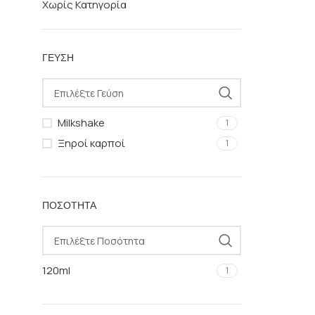
Χωρίς Κατηγορία
ΓΕΎΣΗ
Milkshake
1
Ξηροί καρποί
1
ΠΟΣΌΤΗΤΑ
120ml
1