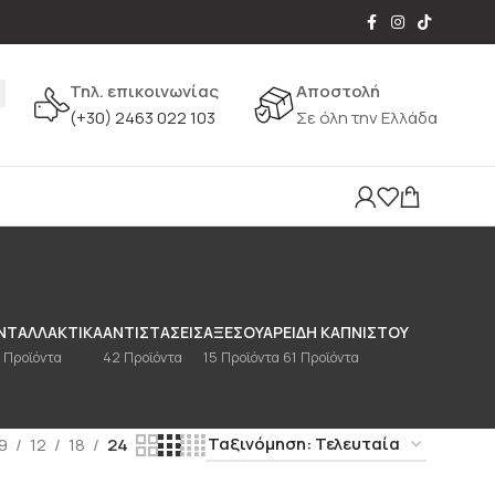
Τηλ. επικοινωνίας
Αποστολή
(+30) 2463 022 103
Σε όλη την Ελλάδα
ΝΤΑΛΛΑΚΤΙΚΆ
ΑΝΤΙΣΤΆΣΕΙΣ
ΑΞΕΣΟΥΆΡ
ΕΊΔΗ ΚΑΠΝΙΣΤΟΎ
 Προϊόντα
42 Προϊόντα
15 Προϊόντα
61 Προϊόντα
9
12
18
24