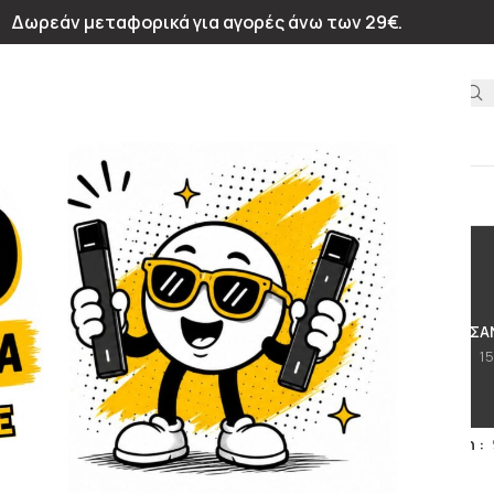
Δωρεάν μεταφορικά για αγορές άνω των 29€.
ΙΝΩΝΊΑ
Pistachio
ΩΣΗΣ
ΈΤΟΙΜΑ ΥΓΡΆ 10ML
DIY ΑΡΏΜΑΤΑ
ΜΙΑΣ ΧΡΉΣΗΣ & ΚΆΨΟΥΛΕΣ
Α
81 Προϊόντα
19 Προϊόντα
135 Προϊόντα
15
BUNDLES
ΧΩΡΊΣ ΚΑΤΗΓΟΡΊΑ
4 Προϊόντα
3 Προϊόντα
λίδα
/
Προϊόντα με ετικέτα “Pistachio”
Εμφάνιση