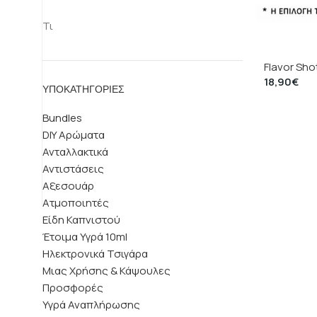
Holy Cow 
Τιμή:
10€
—
20€
ΦΙΛΤΡΆΡΙΣΜΑ
Almond 1
Flavor Sho
18,90
€
ΥΠΟΚΑΤΗΓΟΡΊΕΣ
Bundles
DIY Αρώματα
Ανταλλακτικά
Αντιστάσεις
Αξεσουάρ
Ατμοποιητές
Είδη Καπνιστού
Έτοιμα Υγρά 10ml
Ηλεκτρονικά Τσιγάρα
Μιας Χρήσης & Κάψουλες
Προσφορές
Υγρά Αναπλήρωσης