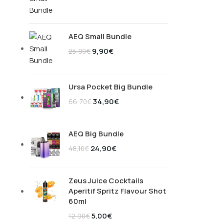
AEQ Small Bundle
9,90
€
25,80
€
Ursa Pocket Big Bundle
34,90
€
66,70
€
AEQ Big Bundle
24,90
€
48,10
€
Zeus Juice Cocktails
Aperitif Spritz Flavour Shot
60ml
5,00
€
12,90
€