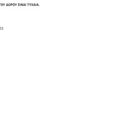
Flavour Shot Pistachio
20ml
ts