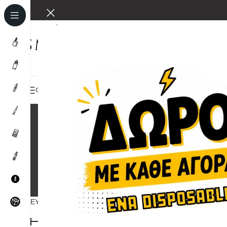
ΌΛΕΣ ΟΙ ΚΑΤΗΓΟΡΊΕΣ
BUNDLES
HOME
ΚΑΤΆΣΤΗΜΑ
ΕΠΙΚΟ
ΗΛΕΚΤΡΟΝΙΚΆ ΤΣΙΓΆΡΑ
ΑΤΜΟΠΟΙΗΤΈΣ
ΥΓΡΆ ΑΝΑΠΛΉΡ
36 Προϊόντα
35 Προϊόντα
518 Προϊόντα
ΕΎΡΟΣ ΤΙΜΉΣ
Αρχική σε