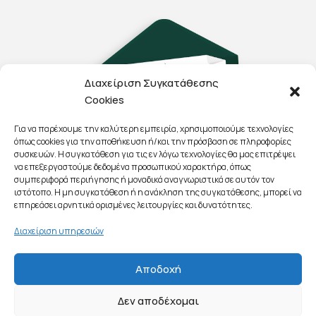
Διαχείριση Συγκατάθεσης
Cookies
Για να παρέχουμε την καλύτερη εμπειρία, χρησιμοποιούμε τεχνολογίες
όπως cookies για την αποθήκευση ή/και την πρόσβαση σε πληροφορίες
συσκευών. Η συγκατάθεση για τις εν λόγω τεχνολογίες θα μας επιτρέψει
να επεξεργαστούμε δεδομένα προσωπικού χαρακτήρα, όπως
συμπεριφορά περιήγησης ή μοναδικά αναγνωριστικά σε αυτόν τον
ιστότοπο. Η μη συγκατάθεση ή η ανάκληση της συγκατάθεσης, μπορεί να
επηρεάσει αρνητικά ορισμένες λειτουργίες και δυνατότητες.
Διαχείριση υπηρεσιών
Αποδοχή
Δεν αποδέχομαι