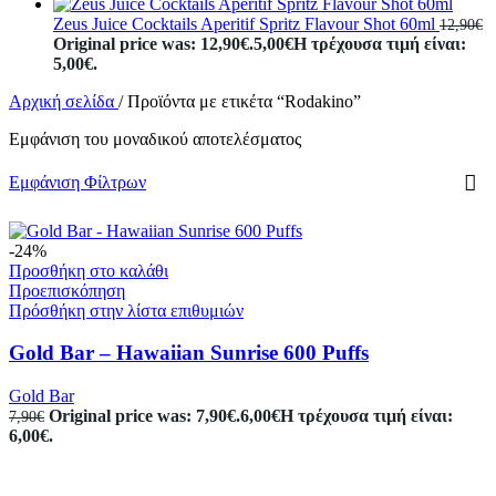
Zeus Juice Cocktails Aperitif Spritz Flavour Shot 60ml
12,90
€
Original price was: 12,90€.
5,00
€
Η τρέχουσα τιμή είναι:
5,00€.
Αρχική σελίδα
/
Προϊόντα με ετικέτα “Rodakino”
Εμφάνιση του μοναδικού αποτελέσματος
Εμφάνιση Φίλτρων
-24%
Προσθήκη στο καλάθι
Προεπισκόπηση
Πρόσθήκη στην λίστα επιθυμιών
Gold Bar – Hawaiian Sunrise 600 Puffs
Gold Bar
Original price was: 7,90€.
6,00
€
Η τρέχουσα τιμή είναι:
7,90
€
6,00€.