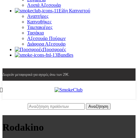
Λοιπά Αξεσουάρ
Είδη Καπνιστού
Αναπτήρες
Καπνοθήκες
Ταμπακιέρες
Τασάκια
Αξεσουάρ Πούρων
Διάφορα Αξεσουάρ
Προσφορές
Bundles
Δωρεάν μεταφορικά για αγορές άνω των 29€.
Αναζήτηση
Rodakino