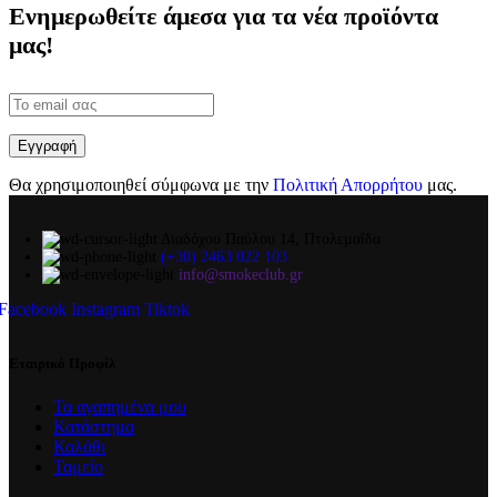
Ενημερωθείτε άμεσα για τα νέα προϊόντα
μας!
Θα χρησιμοποιηθεί σύμφωνα με την
Πολιτική Απορρήτου
μας.
Διαδόχου Παύλου 14, Πτολεμαΐδα
(+30) 2463 022 103
info@smokeclub.gr
Facebook
Instagram
Tiktok
Εταιρικό Προφίλ
Τα αγαπημένα μου
Κατάστημα
Καλάθι
Ταμείο