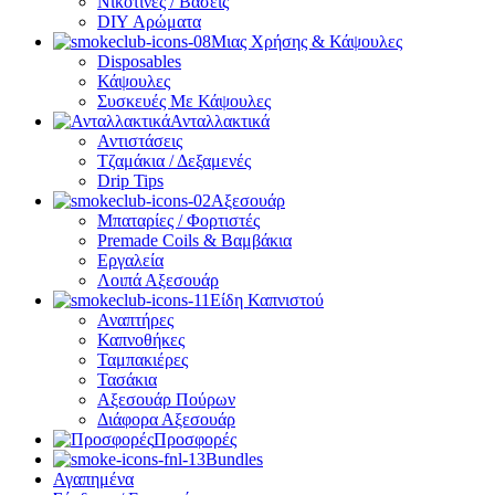
Νικοτίνες / Βάσεις
DIY Αρώματα
Μιας Χρήσης & Κάψουλες
Disposables
Κάψουλες
Συσκευές Με Κάψουλες
Ανταλλακτικά
Αντιστάσεις
Τζαμάκια / Δεξαμενές
Drip Tips
Αξεσουάρ
Μπαταρίες / Φορτιστές
Premade Coils & Βαμβάκια
Εργαλεία
Λοιπά Αξεσουάρ
Είδη Καπνιστού
Αναπτήρες
Καπνοθήκες
Ταμπακιέρες
Τασάκια
Αξεσουάρ Πούρων
Διάφορα Αξεσουάρ
Προσφορές
Bundles
Αγαπημένα