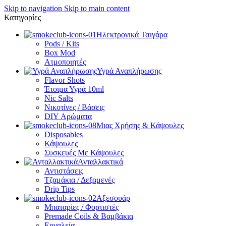
Skip to navigation
Skip to main content
Κατηγορίες
Ηλεκτρονικά Τσιγάρα
Pods / Kits
Box Mod
Ατμοποιητές
Υγρά Αναπλήρωσης
Flavor Shots
Έτοιμα Υγρά 10ml
Nic Salts
Νικοτίνες / Βάσεις
DIY Αρώματα
Μιας Χρήσης & Κάψουλες
Disposables
Κάψουλες
Συσκευές Με Κάψουλες
Ανταλλακτικά
Αντιστάσεις
Τζαμάκια / Δεξαμενές
Drip Tips
Αξεσουάρ
Μπαταρίες / Φορτιστές
Premade Coils & Βαμβάκια
Εργαλεία