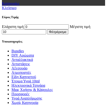
Κατηγορίες
Κλείσιμο
Εύρος Τιμής
Ελάχιστη τιμή
Μέγιστη τιμή
Φιλτράρισμα
Υποκατηγορίες
Bundles
DIY Αρώματα
Ανταλλακτικά
Αντιστάσεις
Αξεσουάρ
Ατμοποιητές
Είδη Καπνιστού
Έτοιμα Υγρά 10ml
Ηλεκτρονικά Τσιγάρα
Μιας Χρήσης & Κάψουλες
Προσφορές
Υγρά Αναπλήρωσης
Χωρίς Κατηγορία