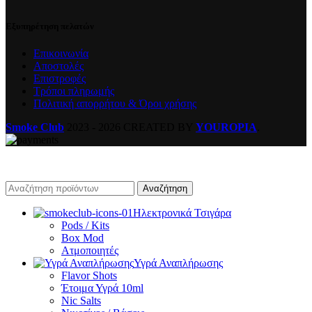
Εξυπηρέτηση πελατών
Επικοινωνία
Αποστολές
Επιστροφές
Τρόποι πληρωμής
Πολιτική απορρήτου & Όροι χρήσης
Smoke Club
2023 - 2026 CREATED BY
YOUROPIA
.
Αναζήτηση
Ηλεκτρονικά Τσιγάρα
Pods / Kits
Box Mod
Ατμοποιητές
Υγρά Αναπλήρωσης
Flavor Shots
Έτοιμα Υγρά 10ml
Nic Salts