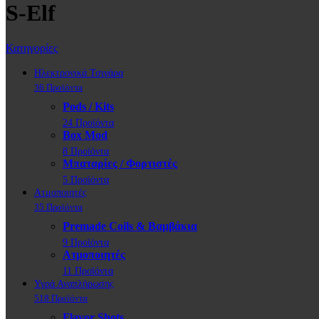
S-Elf
Κατηγορίες
Ηλεκτρονικά Τσιγάρα
36 Προϊόντα
Pods / Kits
24 Προϊόντα
Box Mod
8 Προϊόντα
Μπαταρίες / Φορτιστές
5 Προϊόντα
Ατμοποιητές
35 Προϊόντα
Premade Coils & Βαμβάκια
9 Προϊόντα
Ατμοποιητές
11 Προϊόντα
Υγρά Αναπλήρωσης
518 Προϊόντα
Flavor Shots