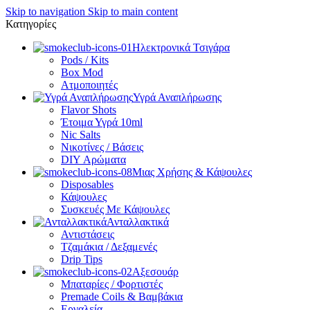
Skip to navigation
Skip to main content
Κατηγορίες
Ηλεκτρονικά Τσιγάρα
Pods / Kits
Box Mod
Ατμοποιητές
Υγρά Αναπλήρωσης
Flavor Shots
Έτοιμα Υγρά 10ml
Nic Salts
Νικοτίνες / Βάσεις
DIY Αρώματα
Μιας Χρήσης & Κάψουλες
Disposables
Κάψουλες
Συσκευές Με Κάψουλες
Ανταλλακτικά
Αντιστάσεις
Τζαμάκια / Δεξαμενές
Drip Tips
Αξεσουάρ
Μπαταρίες / Φορτιστές
Premade Coils & Βαμβάκια
Εργαλεία