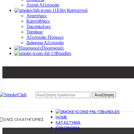
Λοιπά Αξεσουάρ
Είδη Καπνιστού
Αναπτήρες
Καπνοθήκες
Ταμπακιέρες
Τασάκια
Αξεσουάρ Πούρων
Διάφορα Αξεσουάρ
Προσφορές
Bundles
Αναζήτηση
BUNDLES
HOME
ΌΛΕΣ ΟΙ ΚΑΤΗΓΟΡΊΕΣ
ΚΑΤΆΣΤΗΜΑ
ΕΠΙΚΟΙΝΩΝΊΑ