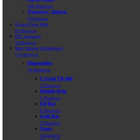
509 Προϊόντα
Νικοτίνες / Βάσεις
8 Προϊόντα
Έτοιμα Υγρά 10ml
81 Προϊόντα
DIY Αρώματα
19 Προϊόντα
Μιας Χρήσης & Κάψουλες
135 Προϊόντα
Disposables
59 Προϊόντα
Crystal TB 600
2 Προϊόντα
Double Drip
5 Προϊόντα
Elf Bar
8 Προϊόντα
Gold Bar
5 Προϊόντα
Nasty
6 Προϊόντα