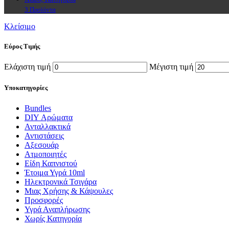
3 Προϊόντα
Κλείσιμο
Εύρος Τιμής
Ελάχιστη τιμή
Μέγιστη τιμή
Υποκατηγορίες
Bundles
DIY Αρώματα
Ανταλλακτικά
Αντιστάσεις
Αξεσουάρ
Ατμοποιητές
Είδη Καπνιστού
Έτοιμα Υγρά 10ml
Ηλεκτρονικά Τσιγάρα
Μιας Χρήσης & Κάψουλες
Προσφορές
Υγρά Αναπλήρωσης
Χωρίς Κατηγορία