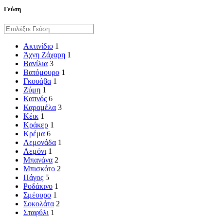
Γεύση
Ακτινίδιο
1
Άχνη Ζάχαρη
1
Βανίλια
3
Βατόμουρο
1
Γκουάβα
1
Ζύμη
1
Καπνός
6
Καραμέλα
3
Κέικ
1
Κράκερ
1
Κρέμα
6
Λεμονάδα
1
Λεμόνι
1
Μπανάνα
2
Μπισκότο
2
Πάγος
5
Ροδάκινο
1
Σμέουρο
1
Σοκολάτα
2
Σταφύλι
1