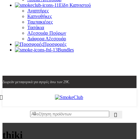
Είδη Καπνιστού
Αναπτήρες
Καπνοθήκες
Ταμπακιέρες
Τασάκια
Αξεσουάρ Πούρων
Διάφορα Αξεσουάρ
Προσφορές
Bundles
Δωρεάν μεταφορικά για αγορές άνω των 29€.
thiki