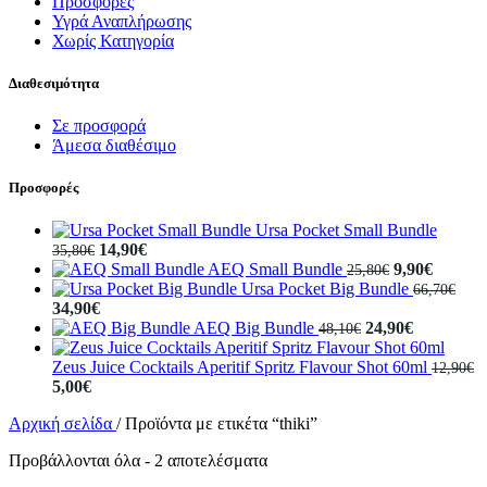
Προσφορές
Υγρά Αναπλήρωσης
Χωρίς Κατηγορία
Διαθεσιμότητα
Σε προσφορά
Άμεσα διαθέσιμο
Προσφορές
Ursa Pocket Small Bundle
14,90
€
35,80
€
AEQ Small Bundle
9,90
€
25,80
€
Ursa Pocket Big Bundle
66,70
€
34,90
€
AEQ Big Bundle
24,90
€
48,10
€
Zeus Juice Cocktails Aperitif Spritz Flavour Shot 60ml
12,90
€
5,00
€
Αρχική σελίδα
/
Προϊόντα με ετικέτα “thiki”
Προβάλλονται όλα - 2 αποτελέσματα