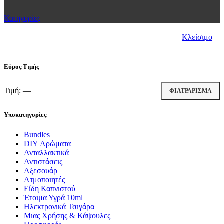
Κατηγορίες
Κλείσιμο
Εύρος Τιμής
Τιμή:
—
ΦΙΛΤΡΆΡΙΣΜΑ
Υποκατηγορίες
Bundles
DIY Αρώματα
Ανταλλακτικά
Αντιστάσεις
Αξεσουάρ
Ατμοποιητές
Είδη Καπνιστού
Έτοιμα Υγρά 10ml
Ηλεκτρονικά Τσιγάρα
Μιας Χρήσης & Κάψουλες