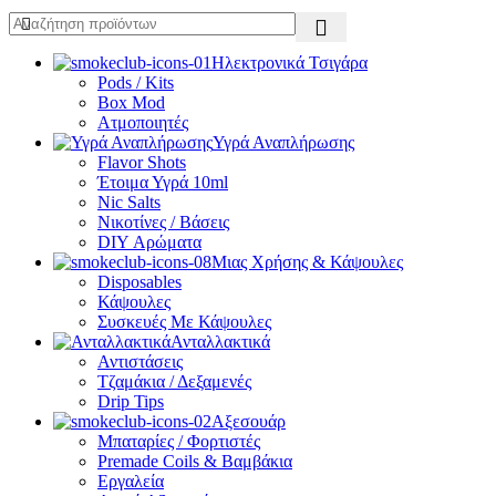
Ηλεκτρονικά Τσιγάρα
Pods / Kits
Box Mod
Ατμοποιητές
Υγρά Αναπλήρωσης
Flavor Shots
Έτοιμα Υγρά 10ml
Nic Salts
Νικοτίνες / Βάσεις
DIY Αρώματα
Μιας Χρήσης & Κάψουλες
Disposables
Κάψουλες
Συσκευές Με Κάψουλες
Ανταλλακτικά
Αντιστάσεις
Τζαμάκια / Δεξαμενές
Drip Tips
Αξεσουάρ
Μπαταρίες / Φορτιστές
Premade Coils & Βαμβάκια
Εργαλεία