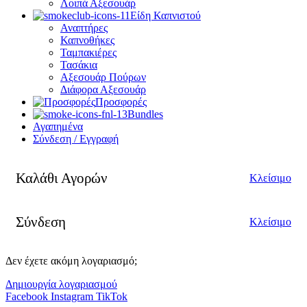
Λοιπά Αξεσουάρ
Είδη Καπνιστού
Αναπτήρες
Καπνοθήκες
Ταμπακιέρες
Τασάκια
Αξεσουάρ Πούρων
Διάφορα Αξεσουάρ
Προσφορές
Bundles
Αγαπημένα
Σύνδεση / Εγγραφή
Καλάθι Αγορών
Κλείσιμο
Σύνδεση
Κλείσιμο
Δεν έχετε ακόμη λογαριασμό;
Δημιουργία λογαριασμού
Facebook
Instagram
TikTok