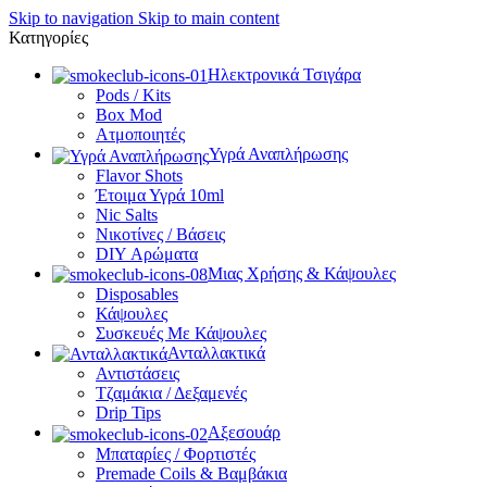
Skip to navigation
Skip to main content
Κατηγορίες
Ηλεκτρονικά Τσιγάρα
Pods / Kits
Box Mod
Ατμοποιητές
Υγρά Αναπλήρωσης
Flavor Shots
Έτοιμα Υγρά 10ml
Nic Salts
Νικοτίνες / Βάσεις
DIY Αρώματα
Μιας Χρήσης & Κάψουλες
Disposables
Κάψουλες
Συσκευές Με Κάψουλες
Ανταλλακτικά
Αντιστάσεις
Τζαμάκια / Δεξαμενές
Drip Tips
Αξεσουάρ
Μπαταρίες / Φορτιστές
Premade Coils & Βαμβάκια