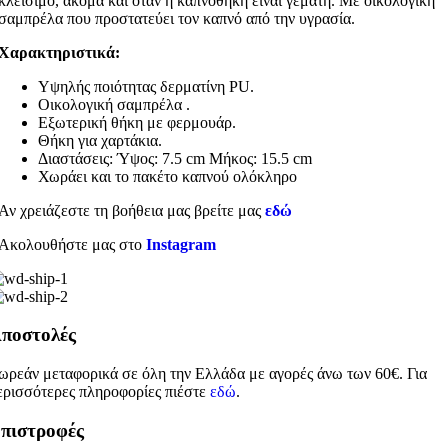
κλείσιμο, ακόμα και όταν η καπνοθήκη είναι γεμάτη. Με οικολογική
σαμπρέλα που προστατεύει τον καπνό από την υγρασία.
Χαρακτηριστικά:
Υψηλής ποιότητας δερματίνη PU.
Οικολογική σαμπρέλα .
Εξωτερική θήκη με φερμουάρ.
Θήκη για χαρτάκια.
Διαστάσεις: Ύψος: 7.5 cm Μήκος: 15.5 cm
Χωράει και το πακέτο καπνού ολόκληρο
Αν χρειάζεστε τη βοήθεια μας βρείτε μας
εδώ
Ακολουθήστε μας στο
Instagram
ποστολές
ωρεάν μεταφορικά σε όλη την Ελλάδα με αγορές άνω των 60€. Για
ερισσότερες πληροφορίες πιέστε
εδώ
.
πιστροφές