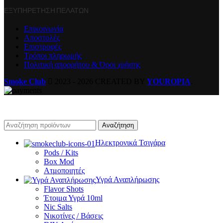
ΕΞΥΠΗΡΈΤΗΣΗ ΠΕΛΑΤΏΝ
Επικοινωνία
Αποστολές
Επιστροφές
Τρόποι πληρωμής
Πολιτική απορρήτου & Όροι χρήσης
Smoke Club
2023 - 2026 CREATED BY
YOUROPIA
.
Αναζήτηση
Ηλεκτρονικά Τσιγάρα
Pods / Kits
Box Mod
Ατμοποιητές
Υγρά Αναπλήρωσης
Flavor Shots
Έτοιμα Υγρά 10ml
Nic Salts
Νικοτίνες / Βάσεις