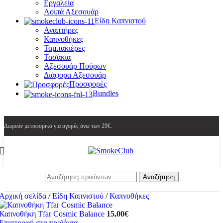
Εργαλεία
Λοιπά Αξεσουάρ
Είδη Καπνιστού
Αναπτήρες
Καπνοθήκες
Ταμπακιέρες
Τασάκια
Αξεσουάρ Πούρων
Διάφορα Αξεσουάρ
Προσφορές
Bundles
Δωρεάν μεταφορικά για αγορές άνω των 29€.
Αναζήτηση
Αρχική σελίδα
/
Είδη Καπνιστού
/
Καπνοθήκες
Καπνοθήκη Tfar Cosmic Balance
15,00
€
Επιστροφή στα προϊόντα