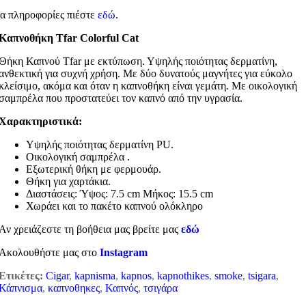
ια πληροφορίες πιέστε
εδώ
.
Καπνοθήκη Tfar Colorful Cat
Θήκη Καπνού Τfar με εκτύπωση. Υψηλής ποιότητας δερματίνη,
ανθεκτική για συχνή χρήση. Με δύο δυνατούς μαγνήτες για εύκολο
κλείσιμο, ακόμα και όταν η καπνοθήκη είναι γεμάτη. Με οικολογική
σαμπρέλα που προστατεύει τον καπνό από την υγρασία.
Χαρακτηριστικά:
Υψηλής ποιότητας δερματίνη PU.
Οικολογική σαμπρέλα .
Εξωτερική θήκη με φερμουάρ.
Θήκη για χαρτάκια.
Διαστάσεις: Ύψος: 7.5 cm Μήκος: 15.5 cm
Χωράει και το πακέτο καπνού ολόκληρο
Αν χρειάζεστε τη βοήθεια μας βρείτε μας
εδώ
Ακολουθήστε μας στο
Instagram
Ετικέτες:
Cigar
,
kapnisma
,
kapnos
,
kapnothikes
,
smoke
,
tsigara
,
Κάπνισμα
,
καπνοθηκες
,
Καπνός
,
τσιγάρα