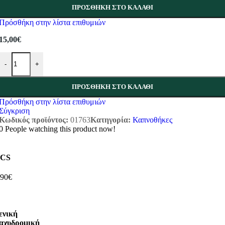
ΠΡΟΣΘΉΚΗ ΣΤΟ ΚΑΛΆΘΙ
Πρόσθήκη στην λίστα επιθυμιών
15,00
€
Καπνοθήκη Tfar Colorful Cat ποσότητα
-
+
ΠΡΟΣΘΉΚΗ ΣΤΟ ΚΑΛΆΘΙ
Πρόσθήκη στην λίστα επιθυμιών
Σύγκριση
Κωδικός προϊόντος:
01763
Κατηγορία:
Καπνοθήκες
0
People watching this product now!
CS
,90€
ενική
αχυδρομική