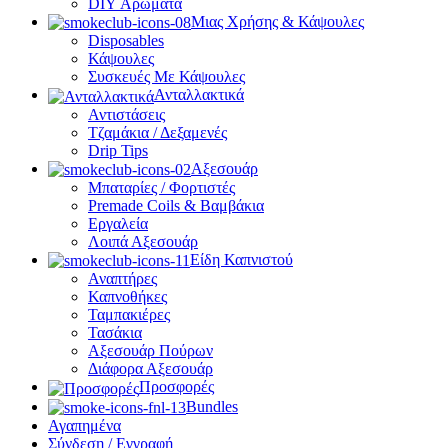
DIY Αρώματα
Μιας Χρήσης & Κάψουλες
Disposables
Κάψουλες
Συσκευές Με Κάψουλες
Ανταλλακτικά
Αντιστάσεις
Τζαμάκια / Δεξαμενές
Drip Tips
Αξεσουάρ
Μπαταρίες / Φορτιστές
Premade Coils & Βαμβάκια
Εργαλεία
Λοιπά Αξεσουάρ
Είδη Καπνιστού
Αναπτήρες
Καπνοθήκες
Ταμπακιέρες
Τασάκια
Αξεσουάρ Πούρων
Διάφορα Αξεσουάρ
Προσφορές
Bundles
Αγαπημένα
Σύνδεση / Εγγραφή