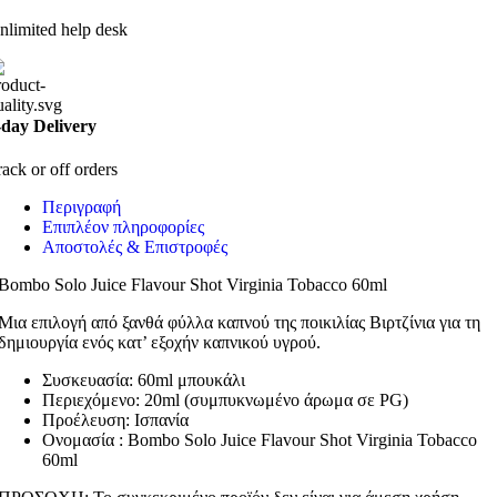
nlimited help desk
-day Delivery
rack or off orders
Περιγραφή
Επιπλέον πληροφορίες
Αποστολές & Επιστροφές
Bombo Solo Juice Flavour Shot Virginia Tobacco 60ml
Μια επιλογή από ξανθά φύλλα καπνού της ποικιλίας Βιρτζίνια για τη
δημιουργία ενός κατ’ εξοχήν καπνικού υγρού.
Συσκευασία: 60ml μπουκάλι
Περιεχόμενο: 20ml (συμπυκνωμένο άρωμα σε PG)
Προέλευση: Ισπανία
Ονομασία : Bombo Solo Juice Flavour Shot Virginia Tobacco
60ml