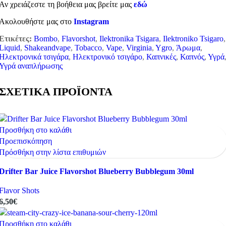
Αν χρειάζεστε τη βοήθεια μας βρείτε μας
εδώ
Ακολουθήστε μας στο
Instagram
Ετικέτες:
Bombo
,
Flavorshot
,
Ilektronika Tsigara
,
Ilektroniko Tsigaro
,
Liquid
,
Shakeandvape
,
Tobacco
,
Vape
,
Virginia
,
Ygro
,
Άρωμα
,
Ηλεκτρονικά τσιγάρα
,
Ηλεκτρονικό τσιγάρο
,
Καπνικές
,
Καπνός
,
Υγρά
Υγρά αναπλήρωσης
ΣΧΕΤΙΚΑ ΠΡΟΪΟΝΤΑ
Προσθήκη στο καλάθι
Προεπισκόπηση
Πρόσθήκη στην λίστα επιθυμιών
Drifter Bar Juice Flavorshot Blueberry Bubblegum 30ml
Flavor Shots
6,50
€
Προσθήκη στο καλάθι