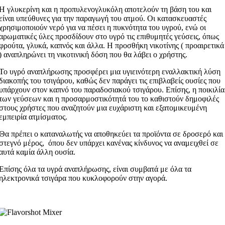
Η γλυκερίνη και η προπυλενογλυκόλη αποτελούν τη βάση του και
είναι υπεύθυνες για την παραγωγή του ατμού. Οι κατασκευαστές
χρησιμοποιούν νερό για να πέσει η πυκνότητα του υγρού, ενώ οι
αρωματικές ύλες προσδίδουν στο υγρό τις επιθυμητές γεύσεις, όπως
φρούτα, γλυκά, καπνός και άλλα. Η προσθήκη νικοτίνης ( προαιρετικά
) αναπληρώνει τη νικοτινική δόση που θα λάβει ο χρήστης.
Το υγρό αναπλήρωσης προσφέρει μια υγιεινότερη εναλλακτική λύση
διακοπής του τσιγάρου, καθώς δεν παράγει τις επιβλαβείς ουσίες που
υπάρχουν στον καπνό του παραδοσιακού τσιγάρου. Επίσης, η ποικιλία
των γεύσεων και η προσαρμοστικότητά του το καθιστούν δημοφιλές
στους χρήστες που αναζητούν μια ευχάριστη και εξατομικευμένη
εμπειρία ατμίσματος.
Θα πρέπει ο καταναλωτής να αποθηκεύει τα προϊόντα σε δροσερό και
στεγνό μέρος, όπου δεν υπάρχει κανένας κίνδυνος να αναμειχθεί σε
αυτά καμία άλλη ουσία.
Επίσης όλα τα υγρά αναπλήρωσης, είναι συμβατά με όλα τα
ηλεκτρονικά τσιγάρα που κυκλοφορούν στην αγορά.