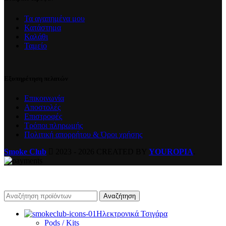
Τα αγαπημένα μου
Κατάστημα
Καλάθι
Ταμείο
Εξυπηρέτηση πελατών
Επικοινωνία
Αποστολές
Επιστροφές
Τρόποι πληρωμής
Πολιτική απορρήτου & Όροι χρήσης
Smoke Club
2023 - 2026 CREATED BY
YOUROPIA
.
Αναζήτηση
Ηλεκτρονικά Τσιγάρα
Pods / Kits