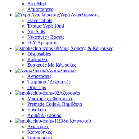
Box Mod
Ατμοποιητές
Υγρά Αναπλήρωσης
Flavor Shots
Έτοιμα Υγρά 10ml
Nic Salts
Νικοτίνες / Βάσεις
DIY Αρώματα
Μιας Χρήσης & Κάψουλες
Disposables
Κάψουλες
Συσκευές Με Κάψουλες
Ανταλλακτικά
Αντιστάσεις
Τζαμάκια / Δεξαμενές
Drip Tips
Αξεσουάρ
Μπαταρίες / Φορτιστές
Premade Coils & Βαμβάκια
Εργαλεία
Λοιπά Αξεσουάρ
Είδη Καπνιστού
Αναπτήρες
Καπνοθήκες
Ταμπακιέρες