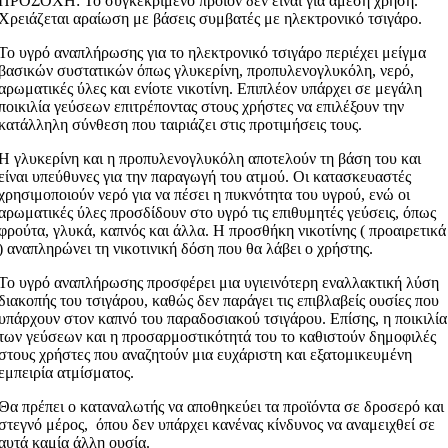
ΠΡΟΣΟΧΗ: Το συγκεκριμένο προϊόν δεν είναι για άμεση χρήση.
Χρειάζεται αραίωση με βάσεις συμβατές με ηλεκτρονικό τσιγάρο.
Το υγρό αναπλήρωσης για το ηλεκτρονικό τσιγάρο περιέχει μείγμα
βασικών συστατικών όπως γλυκερίνη, προπυλενογλυκόλη, νερό,
αρωματικές ύλες και ενίοτε νικοτίνη. Επιπλέον υπάρχει σε μεγάλη
ποικιλία γεύσεων επιτρέποντας στους χρήστες να επιλέξουν την
κατάλληλη σύνθεση που ταιριάζει στις προτιμήσεις τους.
Η γλυκερίνη και η προπυλενογλυκόλη αποτελούν τη βάση του και
είναι υπεύθυνες για την παραγωγή του ατμού. Οι κατασκευαστές
χρησιμοποιούν νερό για να πέσει η πυκνότητα του υγρού, ενώ οι
αρωματικές ύλες προσδίδουν στο υγρό τις επιθυμητές γεύσεις, όπως
φρούτα, γλυκά, καπνός και άλλα. Η προσθήκη νικοτίνης ( προαιρετικά
) αναπληρώνει τη νικοτινική δόση που θα λάβει ο χρήστης.
Το υγρό αναπλήρωσης προσφέρει μια υγιεινότερη εναλλακτική λύση
διακοπής του τσιγάρου, καθώς δεν παράγει τις επιβλαβείς ουσίες που
υπάρχουν στον καπνό του παραδοσιακού τσιγάρου. Επίσης, η ποικιλία
των γεύσεων και η προσαρμοστικότητά του το καθιστούν δημοφιλές
στους χρήστες που αναζητούν μια ευχάριστη και εξατομικευμένη
εμπειρία ατμίσματος.
Θα πρέπει ο καταναλωτής να αποθηκεύει τα προϊόντα σε δροσερό και
στεγνό μέρος, όπου δεν υπάρχει κανένας κίνδυνος να αναμειχθεί σε
αυτά καμία άλλη ουσία.