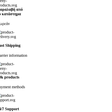
αραλαβή από
ο κατάστημα
ωρεάν
ast Shipping
arrier information
0k products
ayment methods
4/7 Support