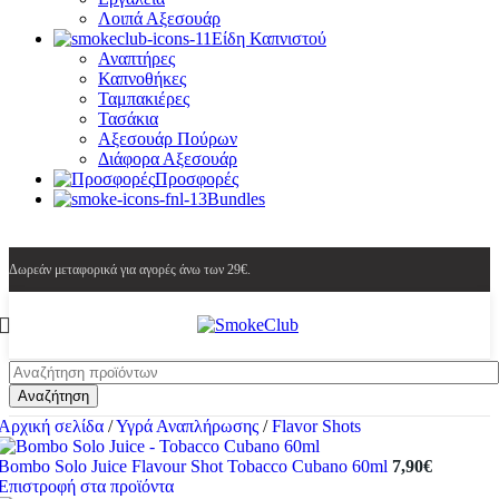
Λοιπά Αξεσουάρ
Είδη Καπνιστού
Αναπτήρες
Καπνοθήκες
Ταμπακιέρες
Τασάκια
Αξεσουάρ Πούρων
Διάφορα Αξεσουάρ
Προσφορές
Bundles
Δωρεάν μεταφορικά για αγορές άνω των 29€.
Αναζήτηση
Αρχική σελίδα
/
Υγρά Αναπλήρωσης
/
Flavor Shots
Bombo Solo Juice Flavour Shot Tobacco Cubano 60ml
7,90
€
Επιστροφή στα προϊόντα