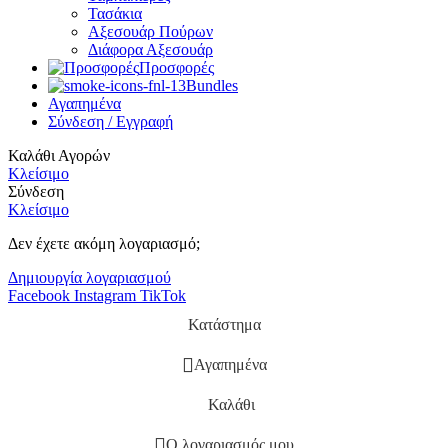
Τασάκια
Αξεσουάρ Πούρων
Διάφορα Αξεσουάρ
Προσφορές
Bundles
Αγαπημένα
Σύνδεση / Εγγραφή
Καλάθι Αγορών
Κλείσιμο
Σύνδεση
Κλείσιμο
Δεν έχετε ακόμη λογαριασμό;
Δημιουργία λογαριασμού
Facebook
Instagram
TikTok
Κατάστημα
Αγαπημένα
Καλάθι
Ο λογαριασμός μου