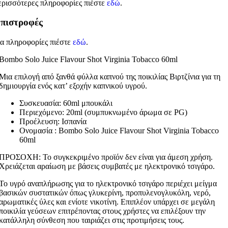
ερισσότερες πληροφορίες πιέστε
εδώ
.
πιστροφές
ια πληροφορίες πιέστε
εδώ
.
Bombo Solo Juice Flavour Shot Virginia Tobacco 60ml
Μια επιλογή από ξανθά φύλλα καπνού της ποικιλίας Βιρτζίνια για τη
δημιουργία ενός κατ’ εξοχήν καπνικού υγρού.
Συσκευασία: 60ml μπουκάλι
Περιεχόμενο: 20ml (συμπυκνωμένο άρωμα σε PG)
Προέλευση: Ισπανία
Ονομασία : Bombo Solo Juice Flavour Shot Virginia Tobacco
60ml
ΠΡΟΣΟΧΗ: Το συγκεκριμένο προϊόν δεν είναι για άμεση χρήση.
Χρειάζεται αραίωση με βάσεις συμβατές με ηλεκτρονικό τσιγάρο.
Το υγρό αναπλήρωσης για το ηλεκτρονικό τσιγάρο περιέχει μείγμα
βασικών συστατικών όπως γλυκερίνη, προπυλενογλυκόλη, νερό,
αρωματικές ύλες και ενίοτε νικοτίνη. Επιπλέον υπάρχει σε μεγάλη
ποικιλία γεύσεων επιτρέποντας στους χρήστες να επιλέξουν την
κατάλληλη σύνθεση που ταιριάζει στις προτιμήσεις τους.