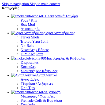
Skip to navigation
Skip to main content
Κατηγορίες
Ηλεκτρονικά Τσιγάρα
Pods / Kits
Box Mod
Ατμοποιητές
Υγρά Αναπλήρωσης
Flavor Shots
Έτοιμα Υγρά 10ml
Nic Salts
Νικοτίνες / Βάσεις
DIY Αρώματα
Μιας Χρήσης & Κάψουλες
Disposables
Κάψουλες
Συσκευές Με Κάψουλες
Ανταλλακτικά
Αντιστάσεις
Τζαμάκια / Δεξαμενές
Drip Tips
Αξεσουάρ
Μπαταρίες / Φορτιστές
Premade Coils & Βαμβάκια
Εργαλεία