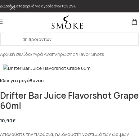
Δωρεάν μεταφορικά για αγορές άνω των 29€.
Αρχική σελίδα
/
Υγρά Αναπλήρωσης
/
Flavor Shots
Κλικ για μεγέθυνση
Drifter Bar Juice Flavorshot Grape
60ml
10,90
€
Απολαύστε την πλούσια, ηλιόλουστη νοστιμιά των ώριμων