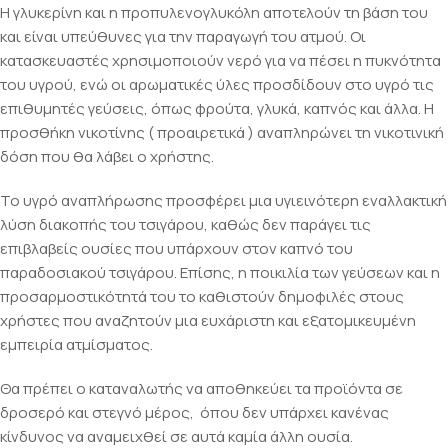
Η γλυκερίνη και η προπυλενογλυκόλη αποτελούν τη βάση του
και είναι υπεύθυνες για την παραγωγή του ατμού. Οι
κατασκευαστές χρησιμοποιούν νερό για να πέσει η πυκνότητα
του υγρού, ενώ οι αρωματικές ύλες προσδίδουν στο υγρό τις
επιθυμητές γεύσεις, όπως φρούτα, γλυκά, καπνός και άλλα. Η
προσθήκη νικοτίνης ( προαιρετικά ) αναπληρώνει τη νικοτινική
δόση που θα λάβει ο χρήστης.
Το υγρό αναπλήρωσης προσφέρει μια υγιεινότερη εναλλακτική
λύση διακοπής του τσιγάρου, καθώς δεν παράγει τις
επιβλαβείς ουσίες που υπάρχουν στον καπνό του
παραδοσιακού τσιγάρου. Επίσης, η ποικιλία των γεύσεων και η
προσαρμοστικότητά του το καθιστούν δημοφιλές στους
χρήστες που αναζητούν μια ευχάριστη και εξατομικευμένη
εμπειρία ατμίσματος.
Θα πρέπει ο καταναλωτής να αποθηκεύει τα προϊόντα σε
δροσερό και στεγνό μέρος, όπου δεν υπάρχει κανένας
κίνδυνος να αναμειχθεί σε αυτά καμία άλλη ουσία.