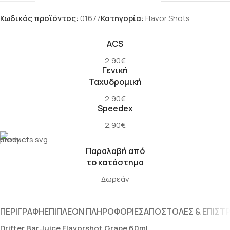
Κωδικός προϊόντος:
01677
Κατηγορία:
Flavor Shots
ACS
2,90€
Γενική
Ταχυδρομική
2,90€
Speedex
2,90€
Παραλαβή από
το κατάστημα
Δωρεάν
ΠΕΡΙΓΡΑΦΉ
ΕΠΙΠΛΈΟΝ ΠΛΗΡΟΦΟΡΊΕΣ
ΑΠΟΣΤΟΛΈΣ & ΕΠΙΣΤ
Drifter Bar Juice Flavorshot Grape 60ml