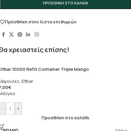
ΠΡΟΣΘΉΚΗ ΣΤΟ ΚΑΛΆΘΙ
Πρόσθήκη στην λίστα επιθυμιών
Θα χρειαστείς επίσης!
Elfbar 10000 Refill Container Triple Mango
Κάψουλες
,
Elfbar
7,00
€
Μάνγκο
-
+
Προσθήκη στο καλάθι
BRAND
Elf Bar