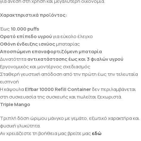
για άνεση στη χρήση και μεγαλύτερη οικονομία.
Χαρακτηριστικά προϊόντος:
Έως
10.000 puffs
Ορατό επίπεδο υγρού
για εύκολο έλεγχο
Οθόνη ένδειξης ισχύος
μπαταρίας
Αποσπώμενη επαναφορτιζόμενη μπαταρία
Δυνατότητα
αντικατάστασης έως και 3 φιαλών υγρού
Εργονομικός και μοντέρνος σχεδιασμός
Σταθερή γευστική απόδοση από την πρώτη έως την τελευταία
εισπνοή
Η κάψουλα
Elfbar 10000 Refill Container
δεν περιλαμβάνεται
στη συσκευασία της συσκευής και πωλείται ξεχωριστά.
Triple Mango
Τριπλή δόση ώριμου μάνγκο με γεμάτο, εξωτικό χαρακτήρα και
φυσική γλυκύτητα.
Αν χρειάζεστε τη βοήθεια μας βρείτε μας
εδώ