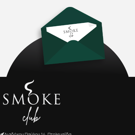
Διαδόχου Παύλου 14, Πτολεμαΐδα