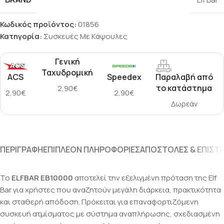
Κωδικός προϊόντος:
01856
Κατηγορία:
Συσκευές Με Κάψουλες
Γενική
Ταχυδρομική
ACS
Speedex
Παραλαβή από
το κατάστημα
2,90€
2,90€
2,90€
Δωρεάν
ΠΕΡΙΓΡΑΦΉ
ΕΠΙΠΛΈΟΝ ΠΛΗΡΟΦΟΡΊΕΣ
ΑΠΟΣΤΟΛΈΣ & ΕΠΙΣΤ
Το
ELFBAR EB10000
αποτελεί την εξελιγμένη πρόταση της Elf
Bar για χρήστες που αναζητούν μεγάλη διάρκεια, πρακτικότητα
και σταθερή απόδοση. Πρόκειται για επαναφορτιζόμενη
συσκευή ατμίσματος με σύστημα αναπλήρωσης, σχεδιασμένη