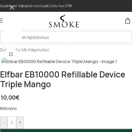
Δωρεάν μεταφορικά για αγορές άνω των 29€.
Αρχική σελίδα
/
Μιας Χρήσης & Κάψουλες
/
Συσκευές Με Κάψουλες
Κλικ για μεγέθυνση
Elfbar EB10000 Refillable Device
Triple Mango
10,00
€
Μάνγκο
-
+