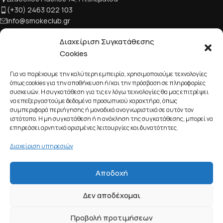
(+30) 2463 022 103
info@smokeclub.gr
Διαχείριση Συγκατάθεσης
Cookies
Για να παρέχουμε την καλύτερη εμπειρία, χρησιμοποιούμε τεχνολογίες
όπως cookies για την αποθήκευση ή/και την πρόσβαση σε πληροφορίες
συσκευών. Η συγκατάθεση για τις εν λόγω τεχνολογίες θα μας επιτρέψει
να επεξεργαστούμε δεδομένα προσωπικού χαρακτήρα, όπως
συμπεριφορά περιήγησης ή μοναδικά αναγνωριστικά σε αυτόν τον
ΕΤΑΙΡΙΚΌ ΠΡΟΦΊΛ
ιστότοπο. Η μη συγκατάθεση ή η ανάκληση της συγκατάθεσης, μπορεί να
επηρεάσει αρνητικά ορισμένες λειτουργίες και δυνατότητες.
Διαχείριση υπηρεσιών
ΕΞΥΠΗΡΈΤΗΣΗ ΠΕΛΑΤΏΝ
Αποδοχή
Smoke Club
2023 - 2026 CREATED BY
YOUROPIA
.
Δεν αποδέχομαι
Elfbar
Προβολή προτιμήσεων
EB10000