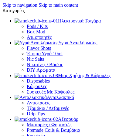
Skip to navigation
Skip to main content
Κατηγορίες
Ηλεκτρονικά Τσιγάρα
Pods / Kits
Box Mod
Ατμοποιητές
Υγρά Αναπλήρωσης
Flavor Shots
Έτοιμα Υγρά 10ml
Nic Salts
Νικοτίνες / Βάσεις
DIY Αρώματα
Μιας Χρήσης & Κάψουλες
Disposables
Κάψουλες
Συσκευές Με Κάψουλες
Ανταλλακτικά
Αντιστάσεις
Τζαμάκια / Δεξαμενές
Drip Tips
Αξεσουάρ
Μπαταρίες / Φορτιστές
Premade Coils & Βαμβάκια
Εργαλεία