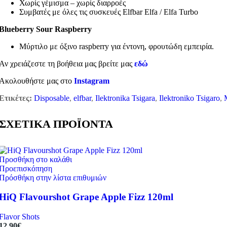
Χωρίς γέμισμα – χωρίς διαρροές
Συμβατές με όλες τις συσκευές Elfbar Elfa / Elfa Turbo
Blueberry Sour Raspberry
Μύρτιλο με όξινο raspberry για έντονη, φρουτώδη εμπειρία.
Αν χρειάζεστε τη βοήθεια μας βρείτε μας
εδώ
Ακολουθήστε μας στο
Instagram
Ετικέτες:
Disposable
,
elfbar
,
Ilektronika Tsigara
,
Ilektroniko Tsigaro
,
ΣΧΕΤΙΚΑ ΠΡΟΪΟΝΤΑ
Προσθήκη στο καλάθι
Προεπισκόπηση
Πρόσθήκη στην λίστα επιθυμιών
HiQ Flavourshot Grape Apple Fizz 120ml
Flavor Shots
12,90
€