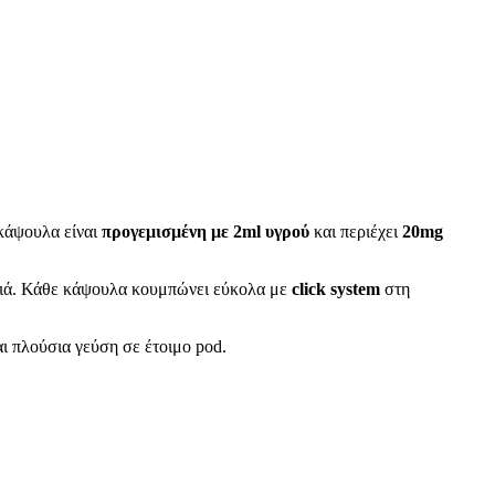
 κάψουλα είναι
προγεμισμένη με 2ml υγρού
και περιέχει
20mg
ηξιά. Κάθε κάψουλα κουμπώνει εύκολα με
click system
στη
αι πλούσια γεύση σε έτοιμο pod.