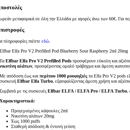
ποστολές
ωρεάν μεταφορικά σε όλη την Ελλάδα με αγορές άνω των 60€. Για πε
πιστροφές
ια πληροφορίες πιέστε
εδώ
.
Elfbar Elfa Pro V2 Prefilled Pod Blueberry Sour Raspberry 2ml 20mg
Τα
Elfbar Elfa Pro V2 Prefilled Pods
προσφέρουν εύκολη και αξιόπι
νικοτίνη αλάτων
, προσφέροντας ομαλό τράβηγμα και άμεση ικανοποί
Με απόδοση έως και
περίπου 1000 ρουφηξιές
τα Elfa Pro V2 pods 
συσκευή
Elfbar Elfa Turbo
, εξασφαλίζοντας άμεση χρήση και αξιόπι
Συμβατά με τις συσκευές
Elfbar ELFA / ELFA Pro / ELFA Turbo
,
Χαρακτηριστικά:
Προγεμισμένες κάψουλες 2ml
Νικοτίνη αλάτων 20mg
Έως 1000 puffs
Σταθερή απόδοση & έντονη γεύση