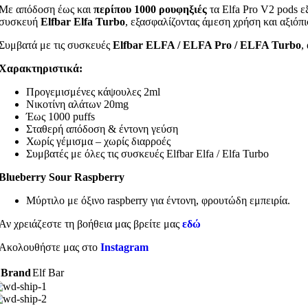
Με απόδοση έως και
περίπου 1000 ρουφηξιές
τα Elfa Pro V2 pods 
συσκευή
Elfbar Elfa Turbo
, εξασφαλίζοντας άμεση χρήση και αξιόπι
Συμβατά με τις συσκευές
Elfbar ELFA / ELFA Pro / ELFA Turbo
,
Χαρακτηριστικά:
Προγεμισμένες κάψουλες 2ml
Νικοτίνη αλάτων 20mg
Έως 1000 puffs
Σταθερή απόδοση & έντονη γεύση
Χωρίς γέμισμα – χωρίς διαρροές
Συμβατές με όλες τις συσκευές Elfbar Elfa / Elfa Turbo
Blueberry Sour Raspberry
Μύρτιλο με όξινο raspberry για έντονη, φρουτώδη εμπειρία.
Αν χρειάζεστε τη βοήθεια μας βρείτε μας
εδώ
Ακολουθήστε μας στο
Instagram
Brand
Elf Bar