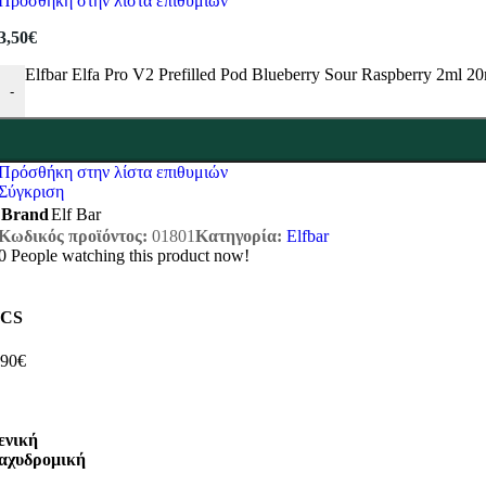
Πρόσθήκη στην λίστα επιθυμιών
3,50
€
Elfbar Elfa Pro V2 Prefilled Pod Blueberry Sour Raspberry 2ml 
-
Πρόσθήκη στην λίστα επιθυμιών
Σύγκριση
Brand
Elf Bar
Κωδικός προϊόντος:
01801
Κατηγορία:
Elfbar
0
People watching this product now!
CS
,90€
ενική
αχυδρομική