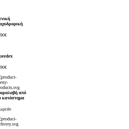
ενική
αχυδρομική
,90€
peedex
,90€
αραλαβή από
ο κατάστημα
ωρεάν