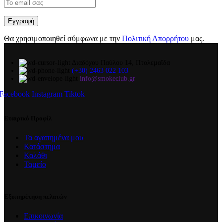
Θα χρησιμοποιηθεί σύμφωνα με την
Πολιτική Απορρήτου
μας.
Διαδόχου Παύλου 14, Πτολεμαΐδα
(+30) 2463 022 103
info@smokeclub.gr
Facebook
Instagram
Tiktok
Εταιρικό Προφίλ
Τα αγαπημένα μου
Κατάστημα
Καλάθι
Ταμείο
Εξυπηρέτηση πελατών
Επικοινωνία