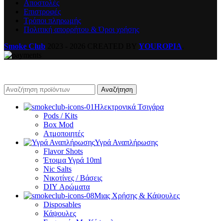
Αποστολές
Επιστροφές
Τρόποι πληρωμής
Πολιτική απορρήτου & Όροι χρήσης
Smoke Club
2023 - 2026 CREATED BY
YOUROPIA
.
Αναζήτηση
Ηλεκτρονικά Τσιγάρα
Pods / Kits
Box Mod
Ατμοποιητές
Υγρά Αναπλήρωσης
Flavor Shots
Έτοιμα Υγρά 10ml
Nic Salts
Νικοτίνες / Βάσεις
DIY Αρώματα
Μιας Χρήσης & Κάψουλες
Disposables
Κάψουλες