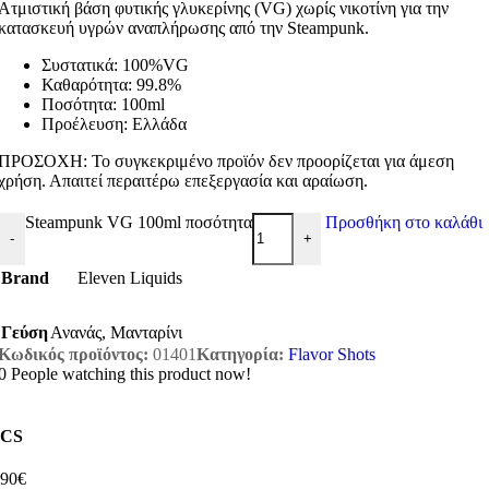
Ατμιστική βάση φυτικής γλυκερίνης (VG) χωρίς νικοτίνη για την
κατασκευή υγρών αναπλήρωσης από την Steampunk.
Συστατικά: 100%VG
Καθαρότητα: 99.8%
Ποσότητα: 100ml
Προέλευση: Ελλάδα
ΠΡΟΣΟΧΗ: Το συγκεκριμένο προϊόν δεν προορίζεται για άμεση
χρήση. Απαιτεί περαιτέρω επεξεργασία και αραίωση.
Steampunk VG 100ml ποσότητα
Προσθήκη στο καλάθι
-
+
Brand
Eleven Liquids
Γεύση
Ανανάς
,
Μανταρίνι
Κωδικός προϊόντος:
01401
Κατηγορία:
Flavor Shots
0
People watching this product now!
CS
,90€