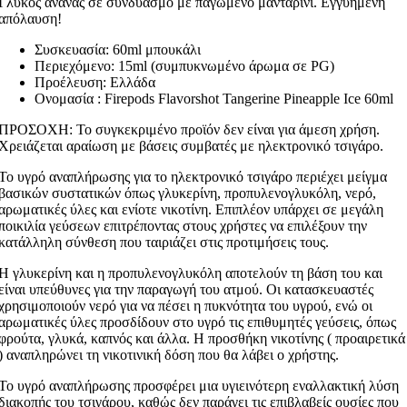
Γλυκός ανανάς σε συνδυασμό με παγωμένο μανταρίνι. Εγγυημένη
απόλαυση!
Συσκευασία: 60ml μπουκάλι
Περιεχόμενο: 15ml (συμπυκνωμένο άρωμα σε PG)
Προέλευση: Ελλάδα
Ονομασία : Firepods Flavorshot Tangerine Pineapple Ice 60ml
ΠΡΟΣΟΧΗ: Το συγκεκριμένο προϊόν δεν είναι για άμεση χρήση.
Χρειάζεται αραίωση με βάσεις συμβατές με ηλεκτρονικό τσιγάρο.
Το υγρό αναπλήρωσης για το ηλεκτρονικό τσιγάρο περιέχει μείγμα
βασικών συστατικών όπως γλυκερίνη, προπυλενογλυκόλη, νερό,
αρωματικές ύλες και ενίοτε νικοτίνη. Επιπλέον υπάρχει σε μεγάλη
ποικιλία γεύσεων επιτρέποντας στους χρήστες να επιλέξουν την
κατάλληλη σύνθεση που ταιριάζει στις προτιμήσεις τους.
Η γλυκερίνη και η προπυλενογλυκόλη αποτελούν τη βάση του και
είναι υπεύθυνες για την παραγωγή του ατμού. Οι κατασκευαστές
χρησιμοποιούν νερό για να πέσει η πυκνότητα του υγρού, ενώ οι
αρωματικές ύλες προσδίδουν στο υγρό τις επιθυμητές γεύσεις, όπως
φρούτα, γλυκά, καπνός και άλλα. Η προσθήκη νικοτίνης ( προαιρετικά
) αναπληρώνει τη νικοτινική δόση που θα λάβει ο χρήστης.
Το υγρό αναπλήρωσης προσφέρει μια υγιεινότερη εναλλακτική λύση
διακοπής του τσιγάρου, καθώς δεν παράγει τις επιβλαβείς ουσίες που