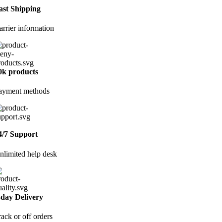
ast Shipping
arrier information
0k products
ayment methods
4/7 Support
nlimited help desk
-day Delivery
rack or off orders