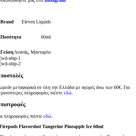
Ακολουθήστε μας στο
Instagram
Brand
Eleven Liquids
Ποσότητα
60ml
Γεύση
Ανανάς
,
Μανταρίνι
ποστολές
ωρεάν μεταφορικά σε όλη την Ελλάδα με αγορές άνω των 60€. Για
ερισσότερες πληροφορίες πιέστε
εδώ
.
πιστροφές
ια πληροφορίες πιέστε
εδώ
.
Firepods Flavorshot Tangerine Pineapple Ice 60ml