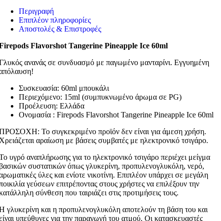
Περιγραφή
Επιπλέον πληροφορίες
Αποστολές & Επιστροφές
Firepods Flavorshot Tangerine Pineapple Ice 60ml
Γλυκός ανανάς σε συνδυασμό με παγωμένο μανταρίνι. Εγγυημένη
απόλαυση!
Συσκευασία: 60ml μπουκάλι
Περιεχόμενο: 15ml (συμπυκνωμένο άρωμα σε PG)
Προέλευση: Ελλάδα
Ονομασία : Firepods Flavorshot Tangerine Pineapple Ice 60ml
ΠΡΟΣΟΧΗ: Το συγκεκριμένο προϊόν δεν είναι για άμεση χρήση.
Χρειάζεται αραίωση με βάσεις συμβατές με ηλεκτρονικό τσιγάρο.
Το υγρό αναπλήρωσης για το ηλεκτρονικό τσιγάρο περιέχει μείγμα
βασικών συστατικών όπως γλυκερίνη, προπυλενογλυκόλη, νερό,
αρωματικές ύλες και ενίοτε νικοτίνη. Επιπλέον υπάρχει σε μεγάλη
ποικιλία γεύσεων επιτρέποντας στους χρήστες να επιλέξουν την
κατάλληλη σύνθεση που ταιριάζει στις προτιμήσεις τους.
Η γλυκερίνη και η προπυλενογλυκόλη αποτελούν τη βάση του και
είναι υπεύθυνες για την παραγωγή του ατμού. Οι κατασκευαστές