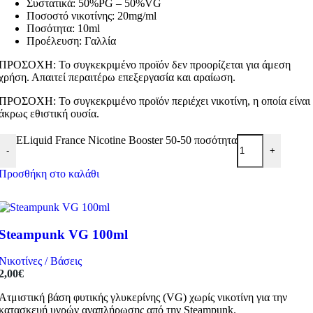
Συστατικά: 50%PG – 50%VG
Ποσοστό νικοτίνης: 20mg/ml
Ποσότητα: 10ml
Προέλευση: Γαλλία
ΠΡΟΣΟΧΗ: Το συγκεκριμένο προϊόν δεν προορίζεται για άμεση
χρήση. Απαιτεί περαιτέρω επεξεργασία και αραίωση.
ΠΡΟΣΟΧΗ: Το συγκεκριμένο προϊόν περιέχει νικοτίνη, η οποία είναι
άκρως εθιστική ουσία.
ELiquid France Nicotine Booster 50-50 ποσότητα
-
+
Προσθήκη στο καλάθι
Steampunk VG 100ml
Νικοτίνες / Βάσεις
2,00
€
Ατμιστική βάση φυτικής γλυκερίνης (VG) χωρίς νικοτίνη για την
κατασκευή υγρών αναπλήρωσης από την Steampunk.