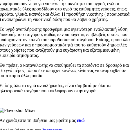
χρησιμοποιούν νερό για να πέσει η πυκνότητα του υγρού, ενώ οι
αρωματικές ύλες προσδίδουν στο υγρό τις επιθυμητές γεύσεις, όπως
φρούτα, γλυκά, καπνός και άλλα. Η προσθήκη νικοτίνης ( προαιρετικά
) αναπληρώνει τη νικοτινική δόση που θα λάβει ο χρήστης.
Το υγρό αναπλήρωσης προσφέρει μια υγιεινότερη εναλλακτική λύση
διακοπής του τσιγάρου, καθώς δεν παράγει τις επιβλαβείς ουσίες που
υπάρχουν στον καπνό του παραδοσιακού τσιγάρου. Επίσης, η ποικιλία
των γεύσεων και η προσαρμοστικότητά του το καθιστούν δημοφιλές
στους χρήστες που αναζητούν μια ευχάριστη και εξατομικευμένη
εμπειρία ατμίσματος.
Θα πρέπει ο καταναλωτής να αποθηκεύει τα προϊόντα σε δροσερό και
στεγνό μέρος, όπου δεν υπάρχει κανένας κίνδυνος να αναμειχθεί σε
αυτά καμία άλλη ουσία.
Επίσης όλα τα υγρά αναπλήρωσης, είναι συμβατά με όλα τα
ηλεκτρονικά τσιγάρα που κυκλοφορούν στην αγορά.
Αν χρειάζεστε τη βοήθεια μας βρείτε μας
εδώ