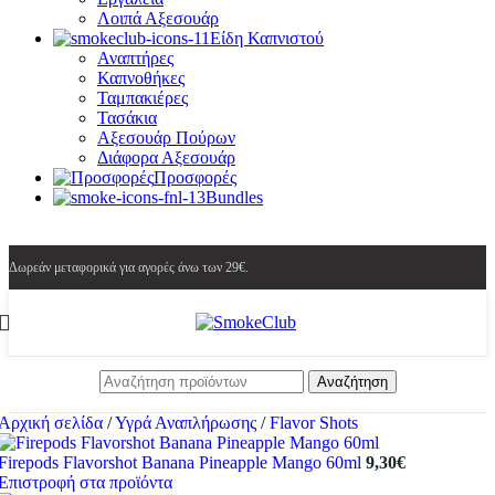
Λοιπά Αξεσουάρ
Είδη Καπνιστού
Αναπτήρες
Καπνοθήκες
Ταμπακιέρες
Τασάκια
Αξεσουάρ Πούρων
Διάφορα Αξεσουάρ
Προσφορές
Bundles
Δωρεάν μεταφορικά για αγορές άνω των 29€.
Αναζήτηση
Αρχική σελίδα
/
Υγρά Αναπλήρωσης
/
Flavor Shots
Firepods Flavorshot Banana Pineapple Mango 60ml
9,30
€
Επιστροφή στα προϊόντα