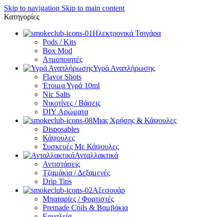
Skip to navigation
Skip to main content
Κατηγορίες
Ηλεκτρονικά Τσιγάρα
Pods / Kits
Box Mod
Ατμοποιητές
Υγρά Αναπλήρωσης
Flavor Shots
Έτοιμα Υγρά 10ml
Nic Salts
Νικοτίνες / Βάσεις
DIY Αρώματα
Μιας Χρήσης & Κάψουλες
Disposables
Κάψουλες
Συσκευές Με Κάψουλες
Ανταλλακτικά
Αντιστάσεις
Τζαμάκια / Δεξαμενές
Drip Tips
Αξεσουάρ
Μπαταρίες / Φορτιστές
Premade Coils & Βαμβάκια
Εργαλεία