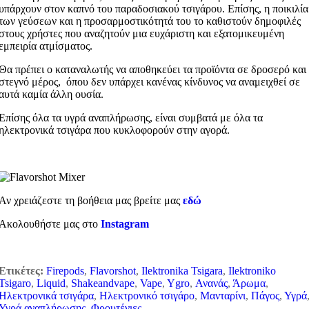
υπάρχουν στον καπνό του παραδοσιακού τσιγάρου. Επίσης, η ποικιλία
των γεύσεων και η προσαρμοστικότητά του το καθιστούν δημοφιλές
στους χρήστες που αναζητούν μια ευχάριστη και εξατομικευμένη
εμπειρία ατμίσματος.
Θα πρέπει ο καταναλωτής να αποθηκεύει τα προϊόντα σε δροσερό και
στεγνό μέρος, όπου δεν υπάρχει κανένας κίνδυνος να αναμειχθεί σε
αυτά καμία άλλη ουσία.
Επίσης όλα τα υγρά αναπλήρωσης, είναι συμβατά με όλα τα
ηλεκτρονικά τσιγάρα που κυκλοφορούν στην αγορά.
Αν χρειάζεστε τη βοήθεια μας βρείτε μας
εδώ
Ακολουθήστε μας στο
Instagram
Ετικέτες:
Firepods
,
Flavorshot
,
Ilektronika Tsigara
,
Ilektroniko
Tsigaro
,
Liquid
,
Shakeandvape
,
Vape
,
Ygro
,
Ανανάς
,
Άρωμα
,
Ηλεκτρονικά τσιγάρα
,
Ηλεκτρονικό τσιγάρο
,
Μανταρίνι
,
Πάγος
,
Υγρά
Υγρά αναπλήρωσης
,
Φρουτένιες