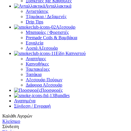
Συσκευές Με Κάψουλες
Ανταλλακτικά
Αντιστάσεις
Τζαμάκια / Δεξαμενές
Drip Tips
Αξεσουάρ
Μπαταρίες / Φορτιστές
Premade Coils & Βαμβάκια
Εργαλεία
Λοιπά Αξεσουάρ
Είδη Καπνιστού
Αναπτήρες
Καπνοθήκες
Ταμπακιέρες
Τασάκια
Αξεσουάρ Πούρων
Διάφορα Αξεσουάρ
Προσφορές
Bundles
Αγαπημένα
Σύνδεση / Εγγραφή
Καλάθι Αγορών
Κλείσιμο
Σύνδεση