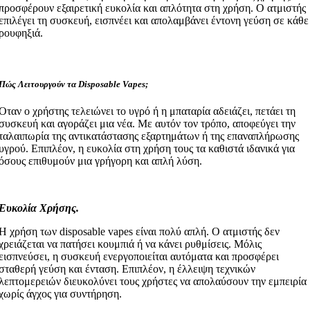
προσφέρουν εξαιρετική ευκολία και απλότητα στη χρήση. Ο ατμιστής
επιλέγει τη συσκευή, εισπνέει και απολαμβάνει έντονη γεύση σε κάθε
ρουφηξιά.
Πώς Λειτουργούν τα Disposable Vapes;
Όταν ο χρήστης τελειώνει το υγρό ή η μπαταρία αδειάζει, πετάει τη
συσκευή και αγοράζει μια νέα. Με αυτόν τον τρόπο, αποφεύγει την
ταλαιπωρία της αντικατάστασης εξαρτημάτων ή της επαναπλήρωσης
υγρού. Επιπλέον, η ευκολία στη χρήση τους τα καθιστά ιδανικά για
όσους επιθυμούν μια γρήγορη και απλή λύση.
Ευκολία Χρήσης.
Η χρήση των disposable vapes είναι πολύ απλή. Ο ατμιστής δεν
χρειάζεται να πατήσει κουμπιά ή να κάνει ρυθμίσεις. Μόλις
εισπνεύσει, η συσκευή ενεργοποιείται αυτόματα και προσφέρει
σταθερή γεύση και ένταση. Επιπλέον, η έλλειψη τεχνικών
λεπτομερειών διευκολύνει τους χρήστες να απολαύσουν την εμπειρία
χωρίς άγχος για συντήρηση.