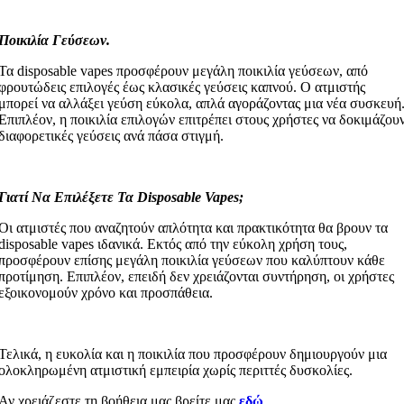
Ποικιλία Γεύσεων.
Τα disposable vapes προσφέρουν μεγάλη ποικιλία γεύσεων, από
φρουτώδεις επιλογές έως κλασικές γεύσεις καπνού. Ο ατμιστής
μπορεί να αλλάξει γεύση εύκολα, απλά αγοράζοντας μια νέα συσκευή
Επιπλέον, η ποικιλία επιλογών επιτρέπει στους χρήστες να δοκιμάζου
διαφορετικές γεύσεις ανά πάσα στιγμή.
Γιατί Να Επιλέξετε Τα Disposable Vapes;
Οι ατμιστές που αναζητούν απλότητα και πρακτικότητα θα βρουν τα
disposable vapes ιδανικά. Εκτός από την εύκολη χρήση τους,
προσφέρουν επίσης μεγάλη ποικιλία γεύσεων που καλύπτουν κάθε
προτίμηση. Επιπλέον, επειδή δεν χρειάζονται συντήρηση, οι χρήστες
εξοικονομούν χρόνο και προσπάθεια.
Τελικά, η ευκολία και η ποικιλία που προσφέρουν δημιουργούν μια
ολοκληρωμένη ατμιστική εμπειρία χωρίς περιττές δυσκολίες.
Αν χρειάζεστε τη βοήθεια μας βρείτε μας
εδώ