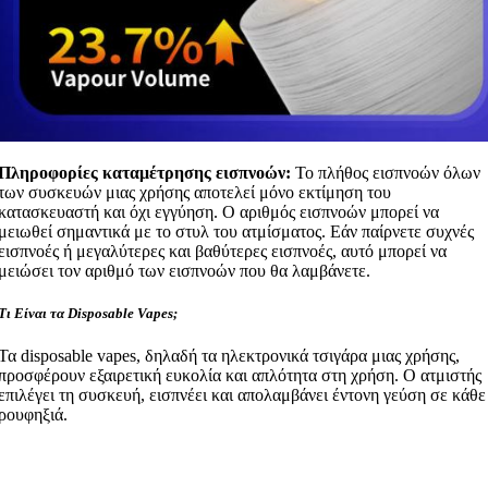
Πληροφορίες καταμέτρησης εισπνοών:
Το πλήθος εισπνοών όλων
των συσκευών μιας χρήσης αποτελεί μόνο εκτίμηση του
κατασκευαστή και όχι εγγύηση. Ο αριθμός εισπνοών μπορεί να
μειωθεί σημαντικά με το στυλ του ατμίσματος. Εάν παίρνετε συχνές
εισπνοές ή μεγαλύτερες και βαθύτερες εισπνοές, αυτό μπορεί να
μειώσει τον αριθμό των εισπνοών που θα λαμβάνετε.
Τι Είναι τα Disposable Vapes;
Τα disposable vapes, δηλαδή τα ηλεκτρονικά τσιγάρα μιας χρήσης,
προσφέρουν εξαιρετική ευκολία και απλότητα στη χρήση. Ο ατμιστής
επιλέγει τη συσκευή, εισπνέει και απολαμβάνει έντονη γεύση σε κάθε
ρουφηξιά.