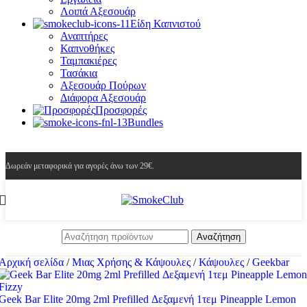
Λοιπά Αξεσουάρ
Είδη Καπνιστού
Αναπτήρες
Καπνοθήκες
Ταμπακιέρες
Τασάκια
Αξεσουάρ Πούρων
Διάφορα Αξεσουάρ
Προσφορές
Bundles
Δωρεάν μεταφορικά για αγορές άνω των 29€.
Αναζήτηση
Αρχική σελίδα
/
Μιας Χρήσης & Κάψουλες
/
Κάψουλες
/
Geekbar
Geek Bar Elite 20mg 2ml Prefilled Δεξαμενή 1τεμ Pineapple Lemon