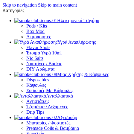
Skip to navigation
Skip to main content
Κατηγορίες
Ηλεκτρονικά Τσιγάρα
Pods / Kits
Box Mod
Ατμοποιητές
Υγρά Αναπλήρωσης
Flavor Shots
Έτοιμα Υγρά 10ml
Nic Salts
Νικοτίνες / Βάσεις
DIY Αρώματα
Μιας Χρήσης & Κάψουλες
Disposables
Κάψουλες
Συσκευές Με Κάψουλες
Ανταλλακτικά
Αντιστάσεις
Τζαμάκια / Δεξαμενές
Drip Tips
Αξεσουάρ
Μπαταρίες / Φορτιστές
Premade Coils & Βαμβάκια
Εργαλεία