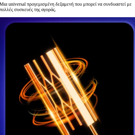
Μια universal προγεμισμένη δεξαμενή που μπορεί να συνδυαστεί με
πολλές συσκευές της αγοράς.