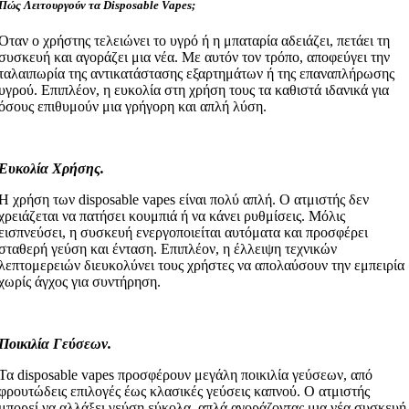
Πώς Λειτουργούν τα Disposable Vapes;
Όταν ο χρήστης τελειώνει το υγρό ή η μπαταρία αδειάζει, πετάει τη
συσκευή και αγοράζει μια νέα. Με αυτόν τον τρόπο, αποφεύγει την
ταλαιπωρία της αντικατάστασης εξαρτημάτων ή της επαναπλήρωσης
υγρού. Επιπλέον, η ευκολία στη χρήση τους τα καθιστά ιδανικά για
όσους επιθυμούν μια γρήγορη και απλή λύση.
Ευκολία Χρήσης.
Η χρήση των disposable vapes είναι πολύ απλή. Ο ατμιστής δεν
χρειάζεται να πατήσει κουμπιά ή να κάνει ρυθμίσεις. Μόλις
εισπνεύσει, η συσκευή ενεργοποιείται αυτόματα και προσφέρει
σταθερή γεύση και ένταση. Επιπλέον, η έλλειψη τεχνικών
λεπτομερειών διευκολύνει τους χρήστες να απολαύσουν την εμπειρία
χωρίς άγχος για συντήρηση.
Ποικιλία Γεύσεων.
Τα disposable vapes προσφέρουν μεγάλη ποικιλία γεύσεων, από
φρουτώδεις επιλογές έως κλασικές γεύσεις καπνού. Ο ατμιστής
μπορεί να αλλάξει γεύση εύκολα, απλά αγοράζοντας μια νέα συσκευή