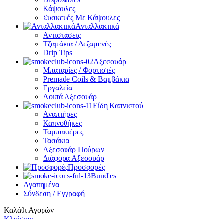
Κάψουλες
Συσκευές Με Κάψουλες
Ανταλλακτικά
Αντιστάσεις
Τζαμάκια / Δεξαμενές
Drip Tips
Αξεσουάρ
Μπαταρίες / Φορτιστές
Premade Coils & Βαμβάκια
Εργαλεία
Λοιπά Αξεσουάρ
Είδη Καπνιστού
Αναπτήρες
Καπνοθήκες
Ταμπακιέρες
Τασάκια
Αξεσουάρ Πούρων
Διάφορα Αξεσουάρ
Προσφορές
Bundles
Αγαπημένα
Σύνδεση / Εγγραφή
Καλάθι Αγορών
Κλείσιμο