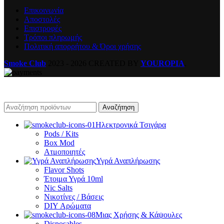
Επικοινωνία
Αποστολές
Επιστροφές
Τρόποι πληρωμής
Πολιτική απορρήτου & Όροι χρήσης
Smoke Club
2023 - 2026 CREATED BY
YOUROPIA
.
Αναζήτηση
Ηλεκτρονικά Τσιγάρα
Pods / Kits
Box Mod
Ατμοποιητές
Υγρά Αναπλήρωσης
Flavor Shots
Έτοιμα Υγρά 10ml
Nic Salts
Νικοτίνες / Βάσεις
DIY Αρώματα
Μιας Χρήσης & Κάψουλες
Disposables