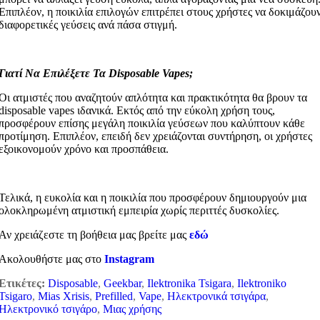
Επιπλέον, η ποικιλία επιλογών επιτρέπει στους χρήστες να δοκιμάζου
διαφορετικές γεύσεις ανά πάσα στιγμή.
Γιατί Να Επιλέξετε Τα Disposable Vapes;
Οι ατμιστές που αναζητούν απλότητα και πρακτικότητα θα βρουν τα
disposable vapes ιδανικά. Εκτός από την εύκολη χρήση τους,
προσφέρουν επίσης μεγάλη ποικιλία γεύσεων που καλύπτουν κάθε
προτίμηση. Επιπλέον, επειδή δεν χρειάζονται συντήρηση, οι χρήστες
εξοικονομούν χρόνο και προσπάθεια.
Τελικά, η ευκολία και η ποικιλία που προσφέρουν δημιουργούν μια
ολοκληρωμένη ατμιστική εμπειρία χωρίς περιττές δυσκολίες.
Αν χρειάζεστε τη βοήθεια μας βρείτε μας
εδώ
Ακολουθήστε μας στο
Instagram
Ετικέτες:
Disposable
,
Geekbar
,
Ilektronika Tsigara
,
Ilektroniko
Tsigaro
,
Mias Xrisis
,
Prefilled
,
Vape
,
Ηλεκτρονικά τσιγάρα
,
Ηλεκτρονικό τσιγάρο
,
Μιας χρήσης