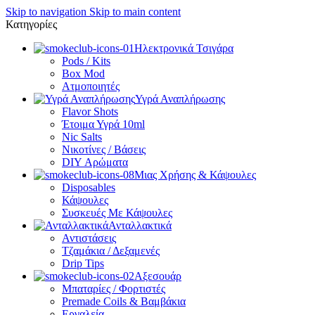
Skip to navigation
Skip to main content
Κατηγορίες
Ηλεκτρονικά Τσιγάρα
Pods / Kits
Box Mod
Ατμοποιητές
Υγρά Αναπλήρωσης
Flavor Shots
Έτοιμα Υγρά 10ml
Nic Salts
Νικοτίνες / Βάσεις
DIY Αρώματα
Μιας Χρήσης & Κάψουλες
Disposables
Κάψουλες
Συσκευές Με Κάψουλες
Ανταλλακτικά
Αντιστάσεις
Τζαμάκια / Δεξαμενές
Drip Tips
Αξεσουάρ
Μπαταρίες / Φορτιστές
Premade Coils & Βαμβάκια
Εργαλεία