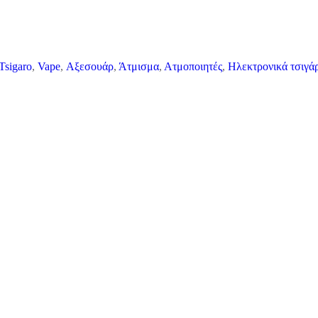
 Tsigaro
,
Vape
,
Αξεσουάρ
,
Άτμισμα
,
Ατμοποιητές
,
Ηλεκτρονικά τσιγά