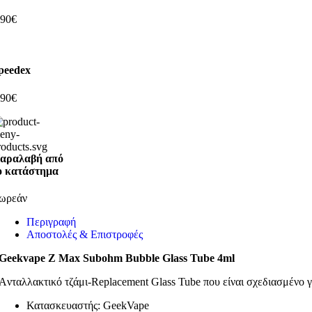
,90€
peedex
,90€
αραλαβή από
ο κατάστημα
ωρεάν
Περιγραφή
Αποστολές & Επιστροφές
Geekvape Z Max Subohm Bubble Glass Tube 4ml
Aνταλλακτικό τζάμι-Replacement Glass Tube που είναι σχεδιασμένο 
Κατασκευαστής: GeekVape