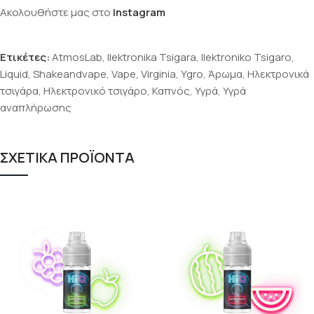
Ακολουθήστε μας στο
Instagram
Ετικέτες:
AtmosLab
,
Ilektronika Tsigara
,
Ilektroniko Tsigaro
,
Liquid
,
Shakeandvape
,
Vape
,
Virginia
,
Ygro
,
Άρωμα
,
Ηλεκτρονικά
τσιγάρα
,
Ηλεκτρονικό τσιγάρο
,
Καπνός
,
Υγρά
,
Υγρά
αναπλήρωσης
ΣΧΕΤΙΚΑ ΠΡΟΪΟΝΤΑ