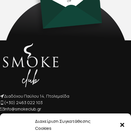
Διαδόχου Παύλου 14, Πτολεμαΐδα
(+30) 2463 022 103
info@smokeclub.gr
Διαχείριση Συγκατάθεσης
Cookies