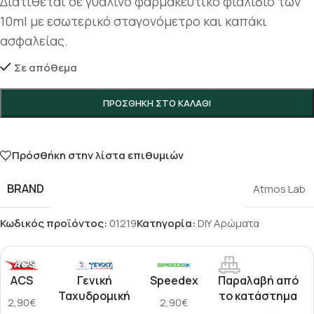
Διατίθεται σε γυάλινο φαρμακευτικό φιαλίδιο των
10ml με εσωτερικό σταγονόμετρο και καπάκι
ασφαλείας.
Σε απόθεμα
ΠΡΟΣΘΉΚΗ ΣΤΟ ΚΑΛΆΘΙ
Πρόσθήκη στην λίστα επιθυμιών
BRAND
Atmos Lab
Κωδικός προϊόντος:
01219
Κατηγορία:
DIY Αρώματα
ACS
Γενική
Speedex
Παραλαβή από
Ταχυδρομική
το κατάστημα
2,90€
2,90€