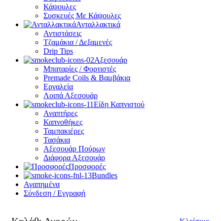
Κάψουλες
Συσκευές Με Κάψουλες
Ανταλλακτικά
Αντιστάσεις
Τζαμάκια / Δεξαμενές
Drip Tips
Αξεσουάρ
Μπαταρίες / Φορτιστές
Premade Coils & Βαμβάκια
Εργαλεία
Λοιπά Αξεσουάρ
Είδη Καπνιστού
Αναπτήρες
Καπνοθήκες
Ταμπακιέρες
Τασάκια
Αξεσουάρ Πούρων
Διάφορα Αξεσουάρ
Προσφορές
Bundles
Αγαπημένα
Σύνδεση / Εγγραφή