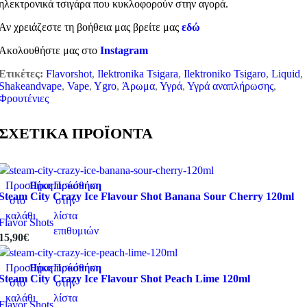
ηλεκτρονικά τσιγάρα που κυκλοφορούν στην αγορά.
Αν χρειάζεστε τη βοήθεια μας βρείτε μας
εδώ
Ακολουθήστε μας στο
Instagram
Ετικέτες:
Flavorshot
,
Ilektronika Tsigara
,
Ilektroniko Tsigaro
,
Liquid
,
Shakeandvape
,
Vape
,
Ygro
,
Άρωμα
,
Υγρά
,
Υγρά αναπλήρωσης
,
Φρουτένιες
ΣΧΕΤΙΚΑ ΠΡΟΪΟΝΤΑ
Προσθήκη
Προεπισκόπηση
Πρόσθήκη
Steam City Crazy Ice Flavour Shot Banana Sour Cherry 120ml
στο
στην
καλάθι
λίστα
Flavor Shots
επιθυμιών
15,90
€
Προσθήκη
Προεπισκόπηση
Πρόσθήκη
Steam City Crazy Ice Flavour Shot Peach Lime 120ml
στο
στην
καλάθι
λίστα
Flavor Shots