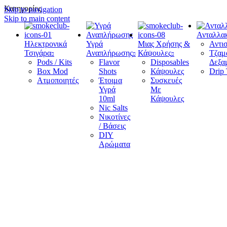
Κατηγορίες
Skip to navigation
Skip to main content
Ανταλλακ
Ηλεκτρονικά
Υγρά
Μιας Χρήσης &
Αντισ
Τσιγάρα
Αναπλήρωσης
Κάψουλες
Τζαμά
Pods / Kits
Flavor
Disposables
Δεξα
Box Mod
Shots
Κάψουλες
Drip 
Ατμοποιητές
Έτοιμα
Συσκευές
Υγρά
Με
10ml
Κάψουλες
Nic Salts
Νικοτίνες
/ Βάσεις
DIY
Αρώματα