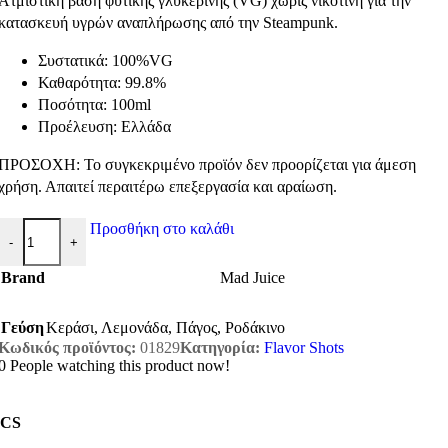
Ατμιστική βάση φυτικής γλυκερίνης (VG) χωρίς νικοτίνη για την
κατασκευή υγρών αναπλήρωσης από την Steampunk.
Συστατικά: 100%VG
Καθαρότητα: 99.8%
Ποσότητα: 100ml
Προέλευση: Ελλάδα
ΠΡΟΣΟΧΗ: Το συγκεκριμένο προϊόν δεν προορίζεται για άμεση
χρήση. Απαιτεί περαιτέρω επεξεργασία και αραίωση.
Steampunk VG 100ml ποσότητα
Προσθήκη στο καλάθι
-
+
Brand
Mad Juice
Γεύση
Κεράσι
,
Λεμονάδα
,
Πάγος
,
Ροδάκινο
Κωδικός προϊόντος:
01829
Κατηγορία:
Flavor Shots
0
People watching this product now!
CS