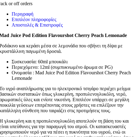
rack or off orders
Περιγραφή
Επιπλέον πληροφορίες
Αποστολές & Επιστροφές
Mad Juice Pod Edition Flavourshot Cherry Peach Lemonade
Ροδάκινο και κεράσι μέσα σε λεμονάδα που σβήνει τη δίψα με
κρυστάλλινη παγωμένη δροσιά.
Συσκευασία: 60ml μπουκάλι
Περιεχόμενο: 12ml (συμπυκνωμένο άρωμα σε PG)
Ονομασία : Mad Juice Pod Edition Flavourshot Cherry Peach
Lemonade
Το υγρό αναπλήρωσης για το ηλεκτρονικό τσιγάρο περιέχει μείγμα
βασικών συστατικών όπως γλυκερίνη, προπυλενογλυκόλη, νερό,
αρωματικές ύλες και ενίοτε νικοτίνη. Επιπλέον υπάρχει σε μεγάλη
ποικιλία γεύσεων επιτρέποντας στους χρήστες να επιλέξουν την
κατάλληλη σύνθεση που ταιριάζει στις προτιμήσεις τους.
Η γλυκερίνη και η προπυλενογλυκόλη αποτελούν τη βάση του και
είναι υπεύθυνες για την παραγωγή του ατμού. Οι κατασκευαστές
χρησιμοποιούν νερό για να πέσει η πυκνότητα του υγρού, ενώ οι