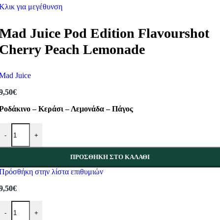
Κλικ για μεγέθυνση
Mad Juice Pod Edition Flavourshot
Cherry Peach Lemonade
Mad Juice
9,50
€
Ροδάκινο – Κεράσι – Λεμονάδα – Πάγος
Mad Juice Pod Edition Flavourshot Cherry Peach Lemonade ποσότητα
-
+
ΠΡΟΣΘΉΚΗ ΣΤΟ ΚΑΛΆΘΙ
Πρόσθήκη στην λίστα επιθυμιών
9,50
€
Mad Juice Pod Edition Flavourshot Cherry Peach Lemonade ποσότητα
-
+