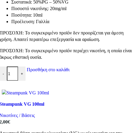
Συστατικά: 50%PG – 50%VG
Ποσοστό νικοτίνης: 20mg/ml
Ποσότητα: 10ml
Προέλευση: Γαλλία
ΠΡΟΣΟΧΗ: Το συγκεκριμένο προϊόν δεν προορίζεται για άμεση
χρήση. Απαιτεί περαιτέρω επεξεργασία και αραίωση.
ΠΡΟΣΟΧΗ: Το συγκεκριμένο προϊόν περιέχει νικοτίνη, η οποία είναι
άκρως εθιστική ουσία.
ELiquid France Nicotine Booster 50-50 ποσότητα
Προσθήκη στο καλάθι
-
+
Steampunk VG 100ml
Νικοτίνες / Βάσεις
2,00
€