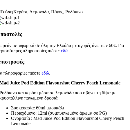
Γεύση
Κεράσι
,
Λεμονάδα
,
Πάγος
,
Ροδάκινο
ποστολές
ωρεάν μεταφορικά σε όλη την Ελλάδα με αγορές άνω των 60€. Για
ερισσότερες πληροφορίες πιέστε
εδώ
.
πιστροφές
ια πληροφορίες πιέστε
εδώ
.
Mad Juice Pod Edition Flavourshot Cherry Peach Lemonade
Ροδάκινο και κεράσι μέσα σε λεμονάδα που σβήνει τη δίψα με
κρυστάλλινη παγωμένη δροσιά.
Συσκευασία: 60ml μπουκάλι
Περιεχόμενο: 12ml (συμπυκνωμένο άρωμα σε PG)
Ονομασία : Mad Juice Pod Edition Flavourshot Cherry Peach
Lemonade