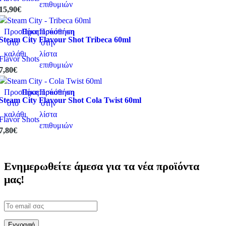
επιθυμιών
15,90
€
Προσθήκη
Προεπισκόπηση
Πρόσθήκη
Steam City Flavour Shot Tribeca 60ml
στο
στην
καλάθι
λίστα
Flavor Shots
επιθυμιών
7,80
€
Προσθήκη
Προεπισκόπηση
Πρόσθήκη
Steam City Flavour Shot Cola Twist 60ml
στο
στην
καλάθι
λίστα
Flavor Shots
επιθυμιών
7,80
€
Ενημερωθείτε άμεσα για τα νέα προϊόντα
μας!