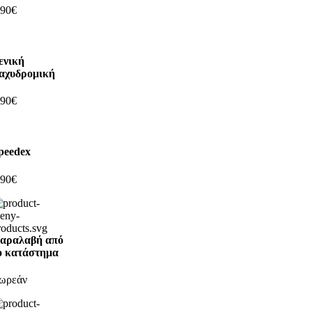
,90€
ενική
αχυδρομική
,90€
peedex
,90€
αραλαβή από
ο κατάστημα
ωρεάν