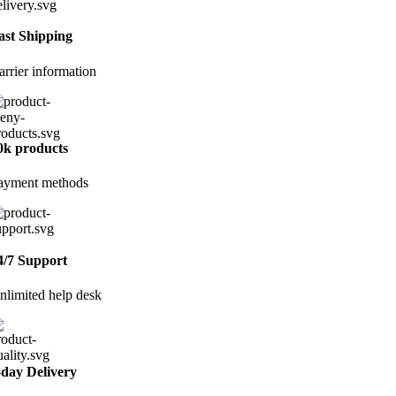
ast Shipping
arrier information
0k products
ayment methods
4/7 Support
nlimited help desk
-day Delivery