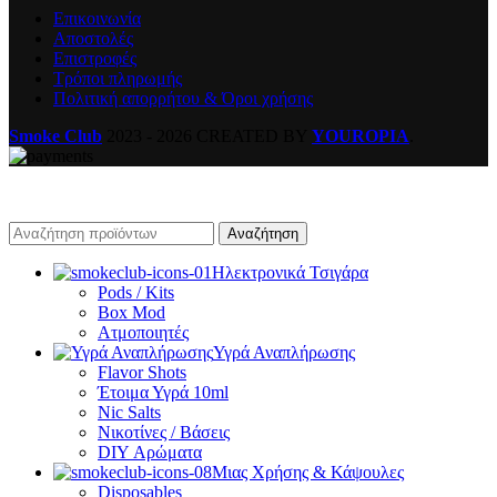
Επικοινωνία
Αποστολές
Επιστροφές
Τρόποι πληρωμής
Πολιτική απορρήτου & Όροι χρήσης
Smoke Club
2023 - 2026 CREATED BY
YOUROPIA
.
Αναζήτηση
Ηλεκτρονικά Τσιγάρα
Pods / Kits
Box Mod
Ατμοποιητές
Υγρά Αναπλήρωσης
Flavor Shots
Έτοιμα Υγρά 10ml
Nic Salts
Νικοτίνες / Βάσεις
DIY Αρώματα
Μιας Χρήσης & Κάψουλες
Disposables