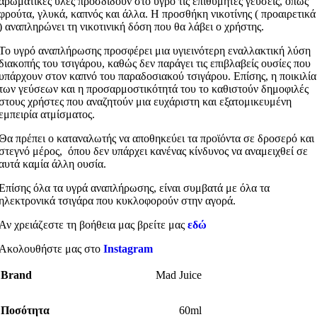
αρωματικές ύλες προσδίδουν στο υγρό τις επιθυμητές γεύσεις, όπως
φρούτα, γλυκά, καπνός και άλλα. Η προσθήκη νικοτίνης ( προαιρετικά
) αναπληρώνει τη νικοτινική δόση που θα λάβει ο χρήστης.
Το υγρό αναπλήρωσης προσφέρει μια υγιεινότερη εναλλακτική λύση
διακοπής του τσιγάρου, καθώς δεν παράγει τις επιβλαβείς ουσίες που
υπάρχουν στον καπνό του παραδοσιακού τσιγάρου. Επίσης, η ποικιλία
των γεύσεων και η προσαρμοστικότητά του το καθιστούν δημοφιλές
στους χρήστες που αναζητούν μια ευχάριστη και εξατομικευμένη
εμπειρία ατμίσματος.
Θα πρέπει ο καταναλωτής να αποθηκεύει τα προϊόντα σε δροσερό και
στεγνό μέρος, όπου δεν υπάρχει κανένας κίνδυνος να αναμειχθεί σε
αυτά καμία άλλη ουσία.
Επίσης όλα τα υγρά αναπλήρωσης, είναι συμβατά με όλα τα
ηλεκτρονικά τσιγάρα που κυκλοφορούν στην αγορά.
Αν χρειάζεστε τη βοήθεια μας βρείτε μας
εδώ
Ακολουθήστε μας στο
Instagram
Brand
Mad Juice
Ποσότητα
60ml