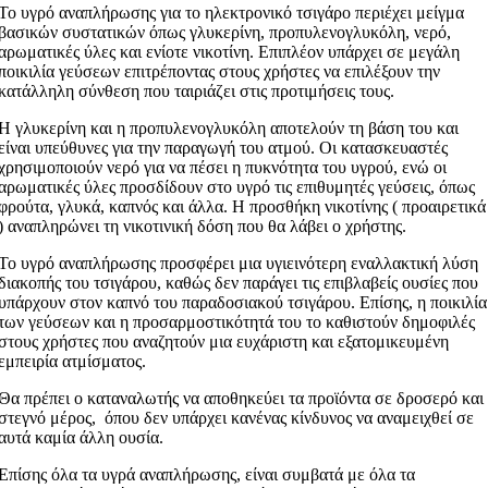
Το υγρό αναπλήρωσης για το ηλεκτρονικό τσιγάρο περιέχει μείγμα
βασικών συστατικών όπως γλυκερίνη, προπυλενογλυκόλη, νερό,
αρωματικές ύλες και ενίοτε νικοτίνη. Επιπλέον υπάρχει σε μεγάλη
ποικιλία γεύσεων επιτρέποντας στους χρήστες να επιλέξουν την
κατάλληλη σύνθεση που ταιριάζει στις προτιμήσεις τους.
Η γλυκερίνη και η προπυλενογλυκόλη αποτελούν τη βάση του και
είναι υπεύθυνες για την παραγωγή του ατμού. Οι κατασκευαστές
χρησιμοποιούν νερό για να πέσει η πυκνότητα του υγρού, ενώ οι
αρωματικές ύλες προσδίδουν στο υγρό τις επιθυμητές γεύσεις, όπως
φρούτα, γλυκά, καπνός και άλλα. Η προσθήκη νικοτίνης ( προαιρετικά
) αναπληρώνει τη νικοτινική δόση που θα λάβει ο χρήστης.
Το υγρό αναπλήρωσης προσφέρει μια υγιεινότερη εναλλακτική λύση
διακοπής του τσιγάρου, καθώς δεν παράγει τις επιβλαβείς ουσίες που
υπάρχουν στον καπνό του παραδοσιακού τσιγάρου. Επίσης, η ποικιλία
των γεύσεων και η προσαρμοστικότητά του το καθιστούν δημοφιλές
στους χρήστες που αναζητούν μια ευχάριστη και εξατομικευμένη
εμπειρία ατμίσματος.
Θα πρέπει ο καταναλωτής να αποθηκεύει τα προϊόντα σε δροσερό και
στεγνό μέρος, όπου δεν υπάρχει κανένας κίνδυνος να αναμειχθεί σε
αυτά καμία άλλη ουσία.
Επίσης όλα τα υγρά αναπλήρωσης, είναι συμβατά με όλα τα