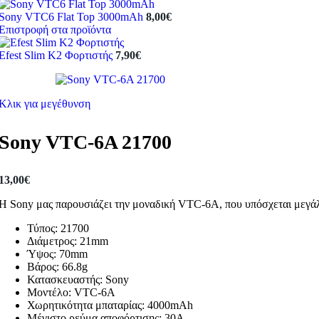
Sony VTC6 Flat Top 3000mAh
8,00
€
Επιστροφή στα προϊόντα
Efest Slim K2 Φορτιστής
7,90
€
Κλικ για μεγέθυνση
Sony VTC-6A 21700
13,00
€
Η Sony μας παρουσιάζει την μοναδική VTC-6A, που υπόσχεται μεγάλη
Τύπος:
21700
Διάμετρος: 21mm
Ύψος: 70mm
Βάρος: 66.8g
Κατασκευαστής: Sony
Μοντέλο: VTC-6A
Χωρητικότητα μπαταρίας: 4000mAh
Μέγιστο ρεύμα αποφόρτισης: 30A