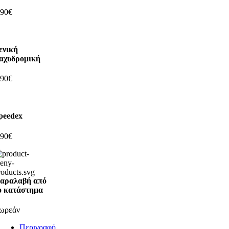
,90€
ενική
αχυδρομική
,90€
peedex
,90€
αραλαβή από
ο κατάστημα
ωρεάν
Περιγραφή