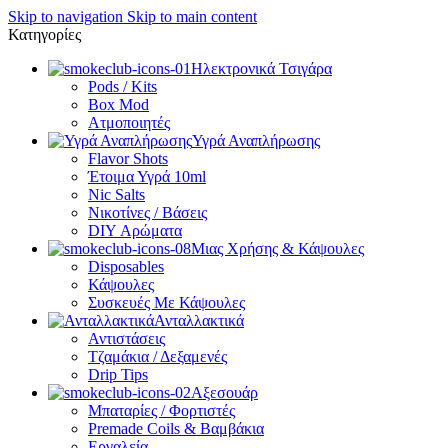
Skip to navigation
Skip to main content
Κατηγορίες
Ηλεκτρονικά Τσιγάρα
Pods / Kits
Box Mod
Ατμοποιητές
Υγρά Αναπλήρωσης
Flavor Shots
Έτοιμα Υγρά 10ml
Nic Salts
Νικοτίνες / Βάσεις
DIY Αρώματα
Μιας Χρήσης & Κάψουλες
Disposables
Κάψουλες
Συσκευές Με Κάψουλες
Ανταλλακτικά
Αντιστάσεις
Τζαμάκια / Δεξαμενές
Drip Tips
Αξεσουάρ
Μπαταρίες / Φορτιστές
Premade Coils & Βαμβάκια
Εργαλεία