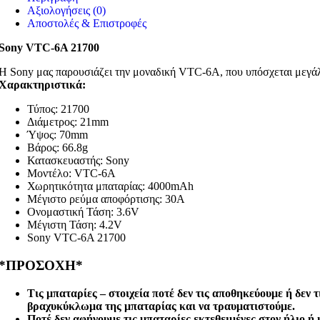
Αξιολογήσεις (0)
Αποστολές & Επιστροφές
Sony VTC-6A 21700
Η Sony μας παρουσιάζει την μοναδική VTC-6A, που υπόσχεται μεγάλη
Χαρακτηριστικά:
Τύπος:
21700
Διάμετρος: 21mm
Ύψος: 70mm
Βάρος: 66.8g
Κατασκευαστής: Sony
Μοντέλο: VTC-6A
Χωρητικότητα μπαταρίας: 4000mAh
Μέγιστο ρεύμα αποφόρτισης: 30A
Ονομαστική Τάση: 3.6V
Μέγιστη Τάση: 4.2V
Sony VTC-6A 21700
*ΠΡΟΣΟΧΗ*
Τις μπαταρίες – στοιχεία ποτέ δεν τις αποθηκεύουμε ή δεν 
βραχυκύκλωμα της μπαταρίας και να τραυματιστούμε.
Ποτέ δεν αφήνουμε τις μπαταρίες εκτεθειμένες στον ήλιο ή