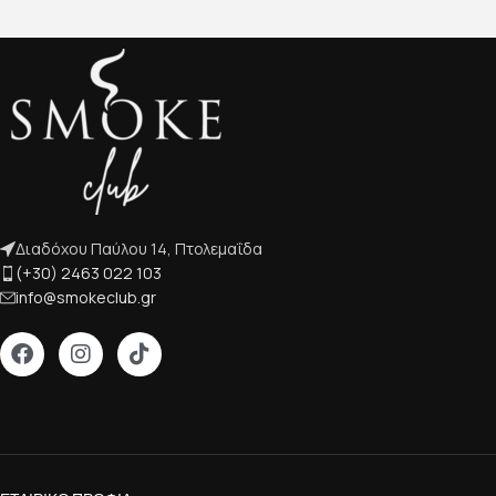
Διαδόχου Παύλου 14, Πτολεμαΐδα
(+30) 2463 022 103
info@smokeclub.gr