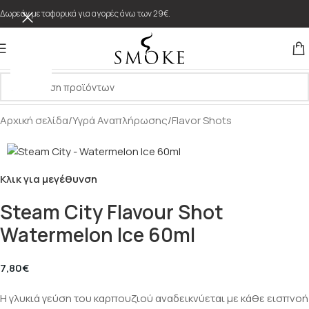
Δωρεάν μεταφορικά για αγορές άνω των 29€.
Αρχική σελίδα
/
Υγρά Αναπλήρωσης
/
Flavor Shots
Κλικ για μεγέθυνση
Steam City Flavour Shot
Watermelon Ice 60ml
7,80
€
Η γλυκιά γεύση του καρπουζιού αναδεικνύεται με κάθε εισπνοή