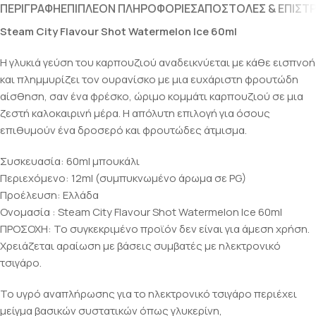
ΠΕΡΙΓΡΑΦΉ
ΕΠΙΠΛΈΟΝ ΠΛΗΡΟΦΟΡΊΕΣ
ΑΠΟΣΤΟΛΈΣ & ΕΠΙΣΤ
Steam City Flavour Shot Watermelon Ice 60ml
Η γλυκιά γεύση του καρπουζιού αναδεικνύεται με κάθε εισπνοή
και πλημμυρίζει τον ουρανίσκο με μια ευχάριστη φρουτώδη
αίσθηση, σαν ένα φρέσκο, ώριμο κομμάτι καρπουζιού σε μια
ζεστή καλοκαιρινή μέρα. Η απόλυτη επιλογή για όσους
επιθυμούν ένα δροσερό και φρουτώδες άτμισμα.
Συσκευασία: 60ml μπουκάλι
Περιεχόμενο: 12ml (συμπυκνωμένο άρωμα σε PG)
Προέλευση: Ελλάδα
Ονομασία : Steam City Flavour Shot Watermelon Ice 60ml
ΠΡΟΣΟΧΗ: Το συγκεκριμένο προϊόν δεν είναι για άμεση χρήση.
Χρειάζεται αραίωση με βάσεις συμβατές με ηλεκτρονικό
τσιγάρο.
Το υγρό αναπλήρωσης για το ηλεκτρονικό τσιγάρο περιέχει
μείγμα βασικών συστατικών όπως γλυκερίνη,