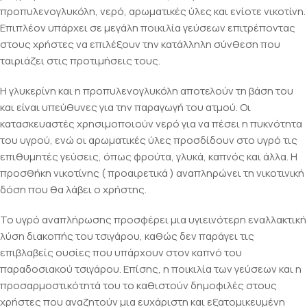
προπυλενογλυκόλη, νερό, αρωματικές ύλες και ενίοτε νικοτίνη.
Επιπλέον υπάρχει σε μεγάλη ποικιλία γεύσεων επιτρέποντας
στους χρήστες να επιλέξουν την κατάλληλη σύνθεση που
ταιριάζει στις προτιμήσεις τους.
Η γλυκερίνη και η προπυλενογλυκόλη αποτελούν τη βάση του
και είναι υπεύθυνες για την παραγωγή του ατμού. Οι
κατασκευαστές χρησιμοποιούν νερό για να πέσει η πυκνότητα
του υγρού, ενώ οι αρωματικές ύλες προσδίδουν στο υγρό τις
επιθυμητές γεύσεις, όπως φρούτα, γλυκά, καπνός και άλλα. Η
προσθήκη νικοτίνης ( προαιρετικά ) αναπληρώνει τη νικοτινική
δόση που θα λάβει ο χρήστης.
Το υγρό αναπλήρωσης προσφέρει μια υγιεινότερη εναλλακτική
λύση διακοπής του τσιγάρου, καθώς δεν παράγει τις
επιβλαβείς ουσίες που υπάρχουν στον καπνό του
παραδοσιακού τσιγάρου. Επίσης, η ποικιλία των γεύσεων και η
προσαρμοστικότητά του το καθιστούν δημοφιλές στους
χρήστες που αναζητούν μια ευχάριστη και εξατομικευμένη