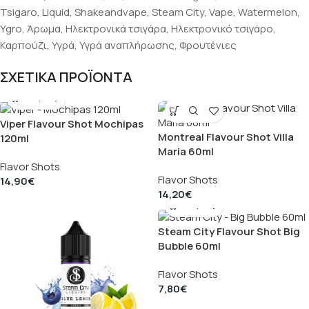
Tsigaro
,
Liquid
,
Shakeandvape
,
Steam City
,
Vape
,
Watermelon
,
Ygro
,
Άρωμα
,
Ηλεκτρονικά τσιγάρα
,
Ηλεκτρονικό τσιγάρο
,
Καρπούζι
,
Υγρά
,
Υγρά αναπλήρωσης
,
Φρουτένιες
ΣΧΕΤΙΚΑ ΠΡΟΪΟΝΤΑ
Viper Flavour Shot Mochipas
Montreal Flavour Shot Villa
120ml
Maria 60ml
Flavor Shots
Flavor Shots
14,90
€
14,20
€
Steam City Flavour Shot Big
Bubble 60ml
Flavor Shots
7,80
€