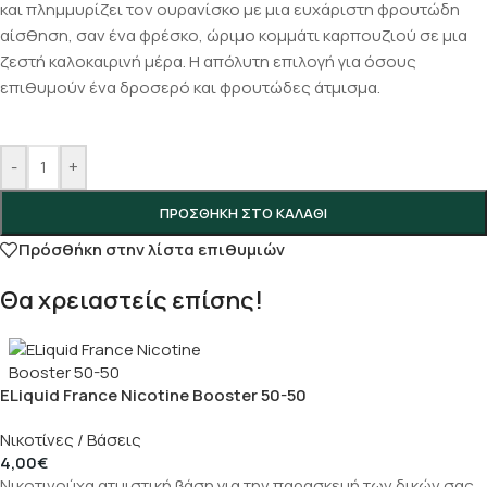
και πλημμυρίζει τον ουρανίσκο με μια ευχάριστη φρουτώδη
αίσθηση, σαν ένα φρέσκο, ώριμο κομμάτι καρπουζιού σε μια
ζεστή καλοκαιρινή μέρα. Η απόλυτη επιλογή για όσους
επιθυμούν ένα δροσερό και φρουτώδες άτμισμα.
-
+
ΠΡΟΣΘΉΚΗ ΣΤΟ ΚΑΛΆΘΙ
Πρόσθήκη στην λίστα επιθυμιών
Θα χρειαστείς επίσης!
ELiquid France Nicotine Booster 50-50
Νικοτίνες / Βάσεις
4,00
€
Νικοτινούχα ατμιστική βάση για την παρασκευή των δικών σας