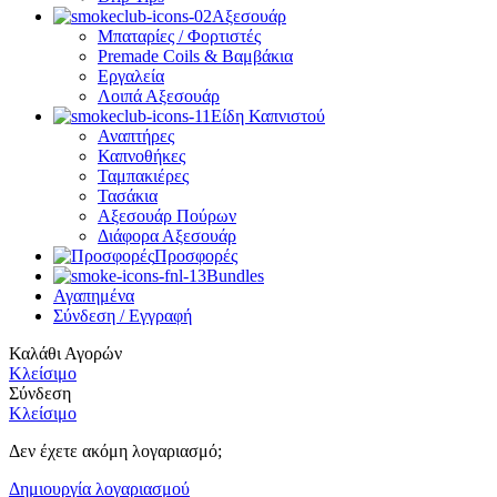
Αξεσουάρ
Μπαταρίες / Φορτιστές
Premade Coils & Βαμβάκια
Εργαλεία
Λοιπά Αξεσουάρ
Είδη Καπνιστού
Αναπτήρες
Καπνοθήκες
Ταμπακιέρες
Τασάκια
Αξεσουάρ Πούρων
Διάφορα Αξεσουάρ
Προσφορές
Bundles
Αγαπημένα
Σύνδεση / Εγγραφή
Καλάθι Αγορών
Κλείσιμο
Σύνδεση
Κλείσιμο
Δεν έχετε ακόμη λογαριασμό;
Δημιουργία λογαριασμού