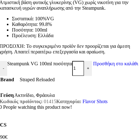
Ατμιστική βάση φυτικής γλυκερίνης (VG) χωρίς νικοτίνη για την
κατασκευή υγρών αναπλήρωσης από την Steampunk.
Συστατικά: 100%VG
Καθαρότητα: 99.8%
Ποσότητα: 100ml
Προέλευση: Ελλάδα
ΠΡΟΣΟΧΗ: Το συγκεκριμένο προϊόν δεν προορίζεται για άμεση
χρήση. Απαιτεί περαιτέρω επεξεργασία και αραίωση.
Steampunk VG 100ml ποσότητα
Προσθήκη στο καλάθι
-
+
Brand
Straped Reloaded
Γεύση
Ακτινίδιο
,
Φράουλα
Κωδικός προϊόντος:
01415
Κατηγορία:
Flavor Shots
0
People watching this product now!
CS
,90€