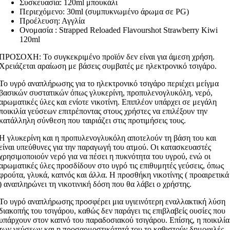
Συσκευασία: 120ml μπουκάλι
Περιεχόμενο: 30ml (συμπυκνωμένο άρωμα σε PG)
Προέλευση: Αγγλία
Ονομασία : Strapped Reloaded Flavourshot Strawberry Kiwi
120ml
ΠΡΟΣΟΧΗ: Το συγκεκριμένο προϊόν δεν είναι για άμεση χρήση.
Χρειάζεται αραίωση με βάσεις συμβατές με ηλεκτρονικό τσιγάρο.
Το υγρό αναπλήρωσης για το ηλεκτρονικό τσιγάρο περιέχει μείγμα
βασικών συστατικών όπως γλυκερίνη, προπυλενογλυκόλη, νερό,
αρωματικές ύλες και ενίοτε νικοτίνη. Επιπλέον υπάρχει σε μεγάλη
ποικιλία γεύσεων επιτρέποντας στους χρήστες να επιλέξουν την
κατάλληλη σύνθεση που ταιριάζει στις προτιμήσεις τους.
Η γλυκερίνη και η προπυλενογλυκόλη αποτελούν τη βάση του και
είναι υπεύθυνες για την παραγωγή του ατμού. Οι κατασκευαστές
χρησιμοποιούν νερό για να πέσει η πυκνότητα του υγρού, ενώ οι
αρωματικές ύλες προσδίδουν στο υγρό τις επιθυμητές γεύσεις, όπως
φρούτα, γλυκά, καπνός και άλλα. Η προσθήκη νικοτίνης ( προαιρετικά
) αναπληρώνει τη νικοτινική δόση που θα λάβει ο χρήστης.
Το υγρό αναπλήρωσης προσφέρει μια υγιεινότερη εναλλακτική λύση
διακοπής του τσιγάρου, καθώς δεν παράγει τις επιβλαβείς ουσίες που
υπάρχουν στον καπνό του παραδοσιακού τσιγάρου. Επίσης, η ποικιλία
των γεύσεων και η προσαρμοστικότητά του το καθιστούν δημοφιλές