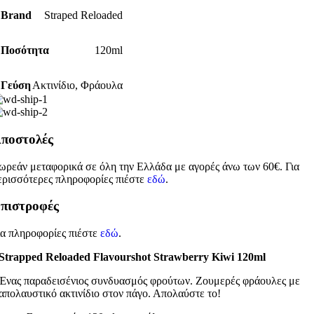
Brand
Straped Reloaded
Ποσότητα
120ml
Γεύση
Ακτινίδιο
,
Φράουλα
ποστολές
ωρεάν μεταφορικά σε όλη την Ελλάδα με αγορές άνω των 60€. Για
ερισσότερες πληροφορίες πιέστε
εδώ
.
πιστροφές
ια πληροφορίες πιέστε
εδώ
.
Strapped Reloaded Flavourshot Strawberry Kiwi 120ml
Ένας παραδεισένιος συνδυασμός φρούτων. Ζουμερές φράουλες με
απολαυστικό ακτινίδιο στον πάγο. Απολαύστε το!