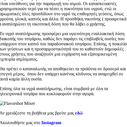
είναι υπεύθυνες για την παραγωγή του ατμού. Οι κατασκευαστές
χρησιμοποιούν νερό για να πέσει η πυκνότητα του υγρού, ενώ οι
αρωματικές ύλες προσδίδουν στο υγρό τις επιθυμητές γεύσεις, όπως
φρούτα, γλυκά, καπνός και άλλα. Η προσθήκη νικοτίνης ( προαιρετικά
) αναπληρώνει τη νικοτινική δόση που θα λάβει ο χρήστης.
Το υγρό αναπλήρωσης προσφέρει μια υγιεινότερη εναλλακτική λύση
διακοπής του τσιγάρου, καθώς δεν παράγει τις επιβλαβείς ουσίες που
υπάρχουν στον καπνό του παραδοσιακού τσιγάρου. Επίσης, η ποικιλία
των γεύσεων και η προσαρμοστικότητά του το καθιστούν δημοφιλές
στους χρήστες που αναζητούν μια ευχάριστη και εξατομικευμένη
εμπειρία ατμίσματος.
Θα πρέπει ο καταναλωτής να αποθηκεύει τα προϊόντα σε δροσερό και
στεγνό μέρος, όπου δεν υπάρχει κανένας κίνδυνος να αναμειχθεί σε
αυτά καμία άλλη ουσία.
Επίσης όλα τα υγρά αναπλήρωσης, είναι συμβατά με όλα τα
ηλεκτρονικά τσιγάρα που κυκλοφορούν στην αγορά.
Αν χρειάζεστε τη βοήθεια μας βρείτε μας
εδώ
Ακολουθήστε μας στο
Instagram