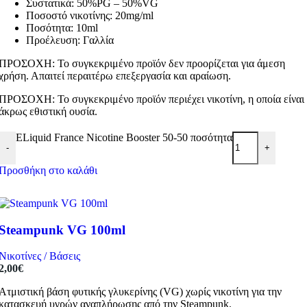
Συστατικά: 50%PG – 50%VG
Ποσοστό νικοτίνης: 20mg/ml
Ποσότητα: 10ml
Προέλευση: Γαλλία
ΠΡΟΣΟΧΗ: Το συγκεκριμένο προϊόν δεν προορίζεται για άμεση
χρήση. Απαιτεί περαιτέρω επεξεργασία και αραίωση.
ΠΡΟΣΟΧΗ: Το συγκεκριμένο προϊόν περιέχει νικοτίνη, η οποία είναι
άκρως εθιστική ουσία.
ELiquid France Nicotine Booster 50-50 ποσότητα
-
+
Προσθήκη στο καλάθι
Steampunk VG 100ml
Νικοτίνες / Βάσεις
2,00
€
Ατμιστική βάση φυτικής γλυκερίνης (VG) χωρίς νικοτίνη για την
κατασκευή υγρών αναπλήρωσης από την Steampunk.