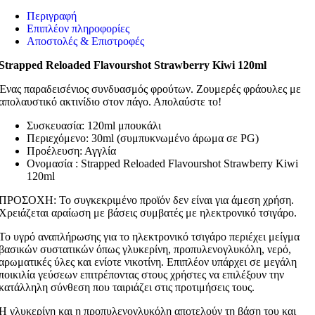
Περιγραφή
Επιπλέον πληροφορίες
Αποστολές & Επιστροφές
Strapped Reloaded Flavourshot Strawberry Kiwi 120ml
Ένας παραδεισένιος συνδυασμός φρούτων. Ζουμερές φράουλες με
απολαυστικό ακτινίδιο στον πάγο. Απολαύστε το!
Συσκευασία: 120ml μπουκάλι
Περιεχόμενο: 30ml (συμπυκνωμένο άρωμα σε PG)
Προέλευση: Αγγλία
Ονομασία : Strapped Reloaded Flavourshot Strawberry Kiwi
120ml
ΠΡΟΣΟΧΗ: Το συγκεκριμένο προϊόν δεν είναι για άμεση χρήση.
Χρειάζεται αραίωση με βάσεις συμβατές με ηλεκτρονικό τσιγάρο.
Το υγρό αναπλήρωσης για το ηλεκτρονικό τσιγάρο περιέχει μείγμα
βασικών συστατικών όπως γλυκερίνη, προπυλενογλυκόλη, νερό,
αρωματικές ύλες και ενίοτε νικοτίνη. Επιπλέον υπάρχει σε μεγάλη
ποικιλία γεύσεων επιτρέποντας στους χρήστες να επιλέξουν την
κατάλληλη σύνθεση που ταιριάζει στις προτιμήσεις τους.
Η γλυκερίνη και η προπυλενογλυκόλη αποτελούν τη βάση του και