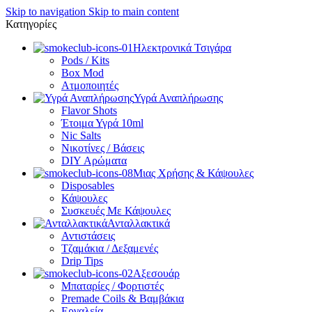
Skip to navigation
Skip to main content
Κατηγορίες
Ηλεκτρονικά Τσιγάρα
Pods / Kits
Box Mod
Ατμοποιητές
Υγρά Αναπλήρωσης
Flavor Shots
Έτοιμα Υγρά 10ml
Nic Salts
Νικοτίνες / Βάσεις
DIY Αρώματα
Μιας Χρήσης & Κάψουλες
Disposables
Κάψουλες
Συσκευές Με Κάψουλες
Ανταλλακτικά
Αντιστάσεις
Τζαμάκια / Δεξαμενές
Drip Tips
Αξεσουάρ
Μπαταρίες / Φορτιστές
Premade Coils & Βαμβάκια
Εργαλεία