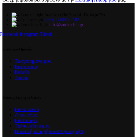
Διαδόχου Παύλου 14, Πτολεμαΐδα
(+30) 2463 022 103
info@smokeclub.gr
Facebook
Instagram
Tiktok
Εταιρικό Προφίλ
Τα αγαπημένα μου
Κατάστημα
Καλάθι
Ταμείο
Εξυπηρέτηση πελατών
Επικοινωνία
Αποστολές
Επιστροφές
Τρόποι πληρωμής
Πολιτική απορρήτου & Όροι χρήσης