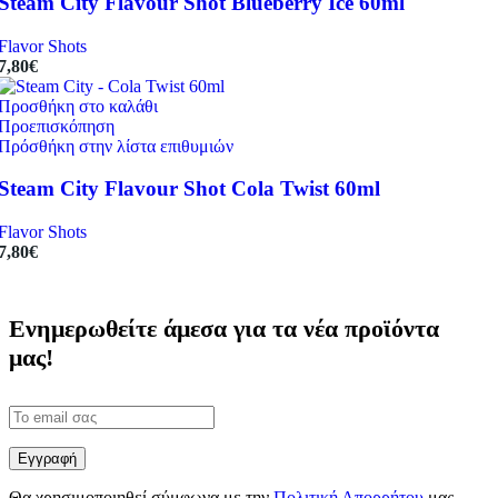
Steam City Flavour Shot Blueberry Ice 60ml
Flavor Shots
7,80
€
Προσθήκη στο καλάθι
Προεπισκόπηση
Πρόσθήκη στην λίστα επιθυμιών
Steam City Flavour Shot Cola Twist 60ml
Flavor Shots
7,80
€
Ενημερωθείτε άμεσα για τα νέα προϊόντα
μας!
Θα χρησιμοποιηθεί σύμφωνα με την
Πολιτική Απορρήτου
μας.