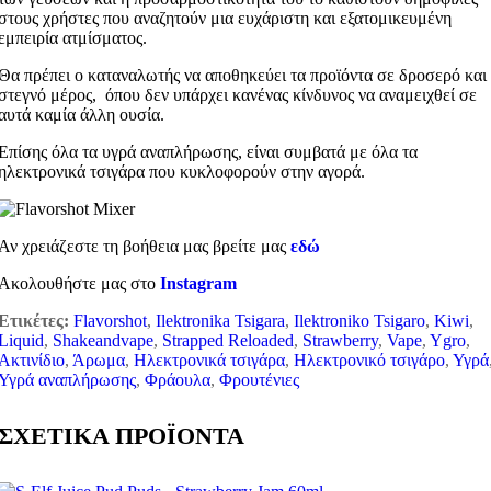
στους χρήστες που αναζητούν μια ευχάριστη και εξατομικευμένη
εμπειρία ατμίσματος.
Θα πρέπει ο καταναλωτής να αποθηκεύει τα προϊόντα σε δροσερό και
στεγνό μέρος, όπου δεν υπάρχει κανένας κίνδυνος να αναμειχθεί σε
αυτά καμία άλλη ουσία.
Επίσης όλα τα υγρά αναπλήρωσης, είναι συμβατά με όλα τα
ηλεκτρονικά τσιγάρα που κυκλοφορούν στην αγορά.
Αν χρειάζεστε τη βοήθεια μας βρείτε μας
εδώ
Ακολουθήστε μας στο
Instagram
Ετικέτες:
Flavorshot
,
Ilektronika Tsigara
,
Ilektroniko Tsigaro
,
Kiwi
,
Liquid
,
Shakeandvape
,
Strapped Reloaded
,
Strawberry
,
Vape
,
Ygro
,
Ακτινίδιο
,
Άρωμα
,
Ηλεκτρονικά τσιγάρα
,
Ηλεκτρονικό τσιγάρο
,
Υγρά
Υγρά αναπλήρωσης
,
Φράουλα
,
Φρουτένιες
ΣΧΕΤΙΚΑ ΠΡΟΪΟΝΤΑ