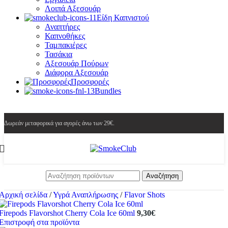
Λοιπά Αξεσουάρ
Είδη Καπνιστού
Αναπτήρες
Καπνοθήκες
Ταμπακιέρες
Τασάκια
Αξεσουάρ Πούρων
Διάφορα Αξεσουάρ
Προσφορές
Bundles
Δωρεάν μεταφορικά για αγορές άνω των 29€.
Αναζήτηση
Αρχική σελίδα
/
Υγρά Αναπλήρωσης
/
Flavor Shots
Firepods Flavorshot Cherry Cola Ice 60ml
9,30
€
Επιστροφή στα προϊόντα