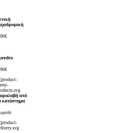
ενική
αχυδρομική
,90€
peedex
,90€
αραλαβή από
ο κατάστημα
ωρεάν