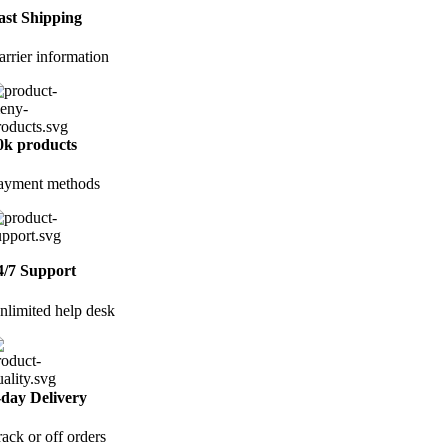
ast Shipping
arrier information
0k products
ayment methods
4/7 Support
nlimited help desk
-day Delivery
rack or off orders