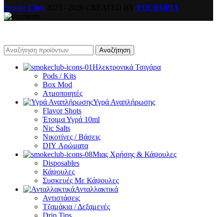
Smoke Club
2023 - 2026 CREATED BY
YOUROPIA
.
Αναζήτηση
Ηλεκτρονικά Τσιγάρα
Pods / Kits
Box Mod
Ατμοποιητές
Υγρά Αναπλήρωσης
Flavor Shots
Έτοιμα Υγρά 10ml
Nic Salts
Νικοτίνες / Βάσεις
DIY Αρώματα
Μιας Χρήσης & Κάψουλες
Disposables
Κάψουλες
Συσκευές Με Κάψουλες
Ανταλλακτικά
Αντιστάσεις
Τζαμάκια / Δεξαμενές
Drip Tips