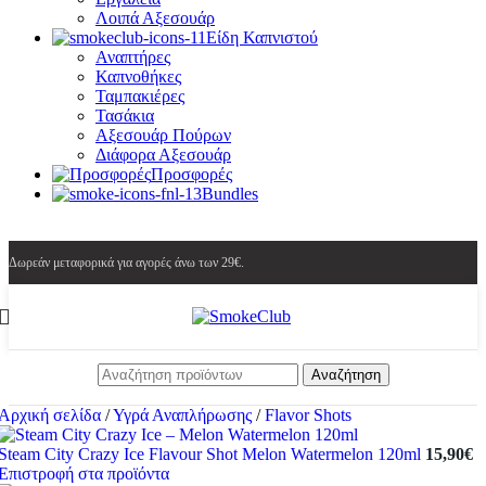
Λοιπά Αξεσουάρ
Είδη Καπνιστού
Αναπτήρες
Καπνοθήκες
Ταμπακιέρες
Τασάκια
Αξεσουάρ Πούρων
Διάφορα Αξεσουάρ
Προσφορές
Bundles
Δωρεάν μεταφορικά για αγορές άνω των 29€.
Αναζήτηση
Αρχική σελίδα
/
Υγρά Αναπλήρωσης
/
Flavor Shots
Steam City Crazy Ice Flavour Shot Melon Watermelon 120ml
15,90
€
Επιστροφή στα προϊόντα