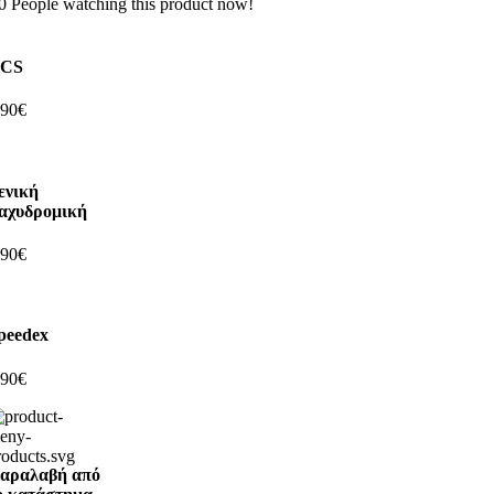
0
People watching this product now!
CS
,90€
ενική
αχυδρομική
,90€
peedex
,90€
αραλαβή από