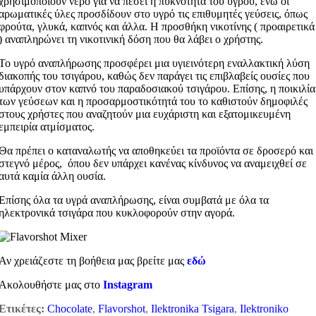
χρησιμοποιούν νερό για να πέσει η πυκνότητα του υγρού, ενώ οι
αρωματικές ύλες προσδίδουν στο υγρό τις επιθυμητές γεύσεις, όπως
φρούτα, γλυκά, καπνός και άλλα. Η προσθήκη νικοτίνης ( προαιρετικά
) αναπληρώνει τη νικοτινική δόση που θα λάβει ο χρήστης.
Το υγρό αναπλήρωσης προσφέρει μια υγιεινότερη εναλλακτική λύση
διακοπής του τσιγάρου, καθώς δεν παράγει τις επιβλαβείς ουσίες που
υπάρχουν στον καπνό του παραδοσιακού τσιγάρου. Επίσης, η ποικιλία
των γεύσεων και η προσαρμοστικότητά του το καθιστούν δημοφιλές
στους χρήστες που αναζητούν μια ευχάριστη και εξατομικευμένη
εμπειρία ατμίσματος.
Θα πρέπει ο καταναλωτής να αποθηκεύει τα προϊόντα σε δροσερό και
στεγνό μέρος, όπου δεν υπάρχει κανένας κίνδυνος να αναμειχθεί σε
αυτά καμία άλλη ουσία.
Επίσης όλα τα υγρά αναπλήρωσης, είναι συμβατά με όλα τα
ηλεκτρονικά τσιγάρα που κυκλοφορούν στην αγορά.
Αν χρειάζεστε τη βοήθεια μας βρείτε μας
εδώ
Ακολουθήστε μας στο
Instagram
Ετικέτες:
Chocolate
,
Flavorshot
,
Ilektronika Tsigara
,
Ilektroniko