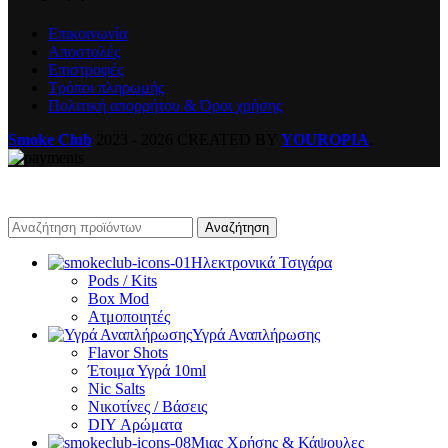
Επικοινωνία
Αποστολές
Επιστροφές
Τρόποι πληρωμής
Πολιτική απορρήτου & Όροι χρήσης
Smoke Club
2023 - 2026 CREATED BY
YOUROPIA
.
Αναζήτηση
Ηλεκτρονικά Τσιγάρα
Pods / Kits
Box Mod
Ατμοποιητές
Υγρά Αναπλήρωσης
Flavor Shots
Έτοιμα Υγρά 10ml
Nic Salts
Νικοτίνες / Βάσεις
DIY Αρώματα
Μιας Χρήσης & Κάψουλες