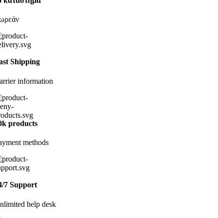
ο κατάστημα
ωρεάν
ast Shipping
arrier information
0k products
ayment methods
4/7 Support
nlimited help desk