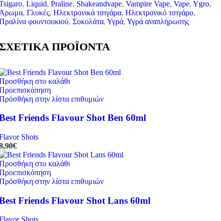
Tsigaro
,
Liquid
,
Praline
,
Shakeandvape
,
Vampire Vape
,
Vape
,
Ygro
,
Άρωμα
,
Γλυκές
,
Ηλεκτρονικά τσιγάρα
,
Ηλεκτρονικό τσιγάρο
,
Πραλίνα φουντουκιού
,
Σοκολάτα
,
Υγρά
,
Υγρά αναπλήρωσης
ΣΧΕΤΙΚΑ ΠΡΟΪΟΝΤΑ
Προσθήκη στο καλάθι
Προεπισκόπηση
Πρόσθήκη στην λίστα επιθυμιών
Best Friends Flavour Shot Ben 60ml
Flavor Shots
8,90
€
Προσθήκη στο καλάθι
Προεπισκόπηση
Πρόσθήκη στην λίστα επιθυμιών
Best Friends Flavour Shot Lans 60ml
Flavor Shots