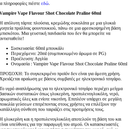
ια πληροφορίες πιέστε
εδώ
.
Vampire Vape Flavour Shot Chocolate Praline 60ml
Η απόλυτη τάρτα: πλούσια, κρεμώδης σοκολάτα με μια γλυκιά
γοητεία πραλίνας φουντουκιού, πάνω σε μια φρεσκοψημένη βάση
μπισκότου. Μια γευστική πανδαισία που δεν θα μπορείτε να
αντισταθείτε!
Συσκευασία: 60ml μπουκάλι
Περιεχόμενο: 20ml (συμπυκνωμένο άρωμα σε PG)
Προέλευση: Αγγλία
Ονομασία : Vampire Vape Flavour Shot Chocolate Praline 60ml
ΠΡΟΣΟΧΗ: Το συγκεκριμένο προϊόν δεν είναι για άμεση χρήση.
Χρειάζεται αραίωση με βάσεις συμβατές με ηλεκτρονικό τσιγάρο.
Το υγρό αναπλήρωσης για το ηλεκτρονικό τσιγάρο περιέχει μείγμα
βασικών συστατικών όπως γλυκερίνη, προπυλενογλυκόλη, νερό,
αρωματικές ύλες και ενίοτε νικοτίνη. Επιπλέον υπάρχει σε μεγάλη
ποικιλία γεύσεων επιτρέποντας στους χρήστες να επιλέξουν την
κατάλληλη σύνθεση που ταιριάζει στις προτιμήσεις τους.
Η γλυκερίνη και η προπυλενογλυκόλη αποτελούν τη βάση του και
είναι υπεύθυνες για την παραγωγή του ατμού. Οι κατασκευαστές