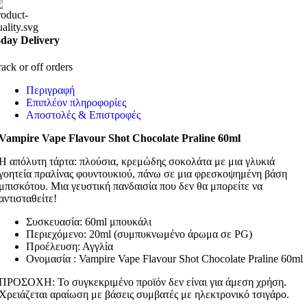
-day Delivery
rack or off orders
Περιγραφή
Επιπλέον πληροφορίες
Αποστολές & Επιστροφές
Vampire Vape Flavour Shot Chocolate Praline 60ml
Η απόλυτη τάρτα: πλούσια, κρεμώδης σοκολάτα με μια γλυκιά
γοητεία πραλίνας φουντουκιού, πάνω σε μια φρεσκοψημένη βάση
μπισκότου. Μια γευστική πανδαισία που δεν θα μπορείτε να
αντισταθείτε!
Συσκευασία: 60ml μπουκάλι
Περιεχόμενο: 20ml (συμπυκνωμένο άρωμα σε PG)
Προέλευση: Αγγλία
Ονομασία : Vampire Vape Flavour Shot Chocolate Praline 60ml
ΠΡΟΣΟΧΗ: Το συγκεκριμένο προϊόν δεν είναι για άμεση χρήση.
Χρειάζεται αραίωση με βάσεις συμβατές με ηλεκτρονικό τσιγάρο.