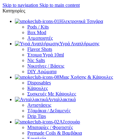
Skip to navigation
Skip to main content
Κατηγορίες
Ηλεκτρονικά Τσιγάρα
Pods / Kits
Box Mod
Ατμοποιητές
Υγρά Αναπλήρωσης
Flavor Shots
Έτοιμα Υγρά 10ml
Nic Salts
Νικοτίνες / Βάσεις
DIY Αρώματα
Μιας Χρήσης & Κάψουλες
Disposables
Κάψουλες
Συσκευές Με Κάψουλες
Ανταλλακτικά
Αντιστάσεις
Τζαμάκια / Δεξαμενές
Drip Tips
Αξεσουάρ
Μπαταρίες / Φορτιστές
Premade Coils & Βαμβάκια
Εργαλεία