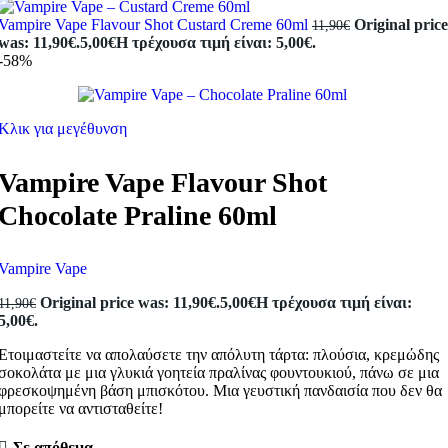
Vampire Vape Flavour Shot Custard Creme 60ml
Original price
11,90
€
was: 11,90€.
5,00
€
Η τρέχουσα τιμή είναι: 5,00€.
-58%
Κλικ για μεγέθυνση
Vampire Vape Flavour Shot
Chocolate Praline 60ml
Vampire Vape
Original price was: 11,90€.
5,00
€
Η τρέχουσα τιμή είναι:
11,90
€
5,00€.
Ετοιμαστείτε να απολαύσετε την απόλυτη τάρτα: πλούσια, κρεμώδης
σοκολάτα με μια γλυκιά γοητεία πραλίνας φουντουκιού, πάνω σε μια
φρεσκοψημένη βάση μπισκότου. Μια γευστική πανδαισία που δεν θα
μπορείτε να αντισταθείτε!
Σε απόθεμα