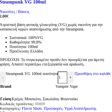
Steampunk VG 100ml
Νικοτίνες / Βάσεις
2,00
€
Ατμιστική βάση φυτικής γλυκερίνης (VG) χωρίς νικοτίνη για την
κατασκευή υγρών αναπλήρωσης από την Steampunk.
Συστατικά: 100%VG
Καθαρότητα: 99.8%
Ποσότητα: 100ml
Προέλευση: Ελλάδα
ΠΡΟΣΟΧΗ: Το συγκεκριμένο προϊόν δεν προορίζεται για άμεση
χρήση. Απαιτεί περαιτέρω επεξεργασία και αραίωση.
Steampunk VG 100ml ποσότητα
Προσθήκη στο καλάθι
-
+
Brand
Vampire Vape
Γεύση
Κρέμα
,
Μπισκότο
,
Σοκολάτα
,
Φουντούκι
Κωδικός προϊόντος:
00809
Κατηγορίες:
Flavor Shots
,
Προσφορές
,
Υγρά Αναπλήρωσης