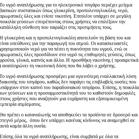
Το υγρό αναπλήρωσης για το ηλεκτρονικό τσιγάρο περιέχει μείγμα
βασικών συστατικών όπως γλυκερίνη, προπυλενογλυκόλη, νερό,
αρωματικές ύλες και ενίοτε νικοτίνη. Επιπλέον υπάρχει σε μεγάλη
ποικιλία γεύσεων επιτρέποντας στους χρήστες να επιλέξουν την
κατάλληλη σύνθεση που ταιριάζει στις προτιμήσεις τους.
Η γλυκερίνη και η προπυλενογλυκόλη αποτελούν τη βάση του και
είναι υπεύθυνες για την παραγωγή του ατμού. Οι κατασκευαστές
χρησιμοποιούν νερό για να πέσει η πυκνότητα του υγρού, ενώ οι
αρωματικές ύλες προσδίδουν στο υγρό τις επιθυμητές γεύσεις, όπως
φρούτα, γλυκά, καπνός και άλλα. Η προσθήκη νικοτίνης ( προαιρετικά
) αναπληρώνει τη νικοτινική δόση που θα λάβει ο χρήστης.
Το υγρό αναπλήρωσης προσφέρει μια υγιεινότερη εναλλακτική λύση
διακοπής του τσιγάρου, καθώς δεν παράγει τις επιβλαβείς ουσίες που
υπάρχουν στον καπνό του παραδοσιακού τσιγάρου. Επίσης, η ποικιλία
των γεύσεων και η προσαρμοστικότητά του το καθιστούν δημοφιλές
στους χρήστες που αναζητούν μια ευχάριστη και εξατομικευμένη
εμπειρία ατμίσματος.
Θα πρέπει ο καταναλωτής να αποθηκεύει τα προϊόντα σε δροσερό και
στεγνό μέρος, όπου δεν υπάρχει κανένας κίνδυνος να αναμειχθεί σε
αυτά καμία άλλη ουσία.
Επίσης όλα τα υγρά αναπλήρωσης, είναι συμβατά με όλα τα