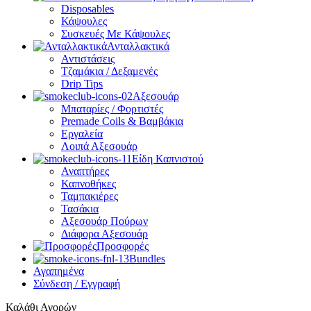
Disposables
Κάψουλες
Συσκευές Με Κάψουλες
Ανταλλακτικά
Αντιστάσεις
Τζαμάκια / Δεξαμενές
Drip Tips
Αξεσουάρ
Μπαταρίες / Φορτιστές
Premade Coils & Βαμβάκια
Εργαλεία
Λοιπά Αξεσουάρ
Είδη Καπνιστού
Αναπτήρες
Καπνοθήκες
Ταμπακιέρες
Τασάκια
Αξεσουάρ Πούρων
Διάφορα Αξεσουάρ
Προσφορές
Bundles
Αγαπημένα
Σύνδεση / Εγγραφή
Καλάθι Αγορών