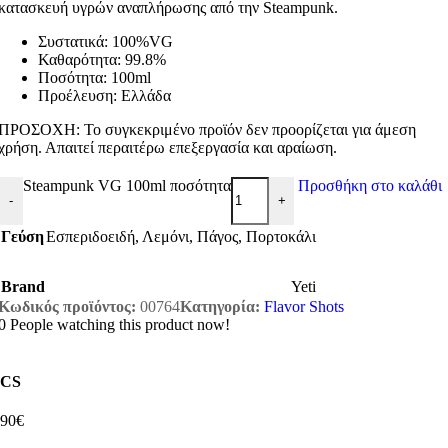
κατασκευή υγρών αναπλήρωσης από την Steampunk.
Συστατικά: 100%VG
Καθαρότητα: 99.8%
Ποσότητα: 100ml
Προέλευση: Ελλάδα
ΠΡΟΣΟΧΗ: Το συγκεκριμένο προϊόν δεν προορίζεται για άμεση
χρήση. Απαιτεί περαιτέρω επεξεργασία και αραίωση.
Steampunk VG 100ml ποσότητα
Προσθήκη στο καλάθι
-
+
Γεύση
Εσπεριδοειδή
,
Λεμόνι
,
Πάγος
,
Πορτοκάλι
Brand
Yeti
Κωδικός προϊόντος:
00764
Κατηγορία:
Flavor Shots
0
People watching this product now!
CS
,90€