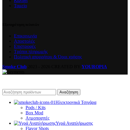
Καλάθι
Ταμείο
Εξυπηρέτηση πελατών
Επικοινωνία
Αποστολές
Επιστροφές
Τρόποι πληρωμής
Πολιτική απορρήτου & Όροι χρήσης
Smoke Club
2023 - 2026 CREATED BY
YOUROPIA
.
Αναζήτηση
Ηλεκτρονικά Τσιγάρα
Pods / Kits
Box Mod
Ατμοποιητές
Υγρά Αναπλήρωσης
Flavor Shots