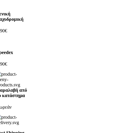
ενική
αχυδρομική
,90€
peedex
,90€
αραλαβή από
ο κατάστημα
ωρεάν
ast Shipping