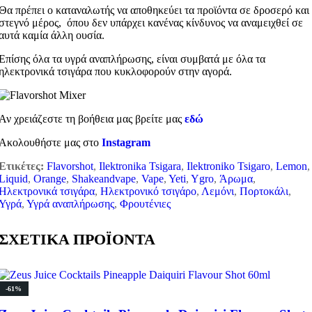
Θα πρέπει ο καταναλωτής να αποθηκεύει τα προϊόντα σε δροσερό και
στεγνό μέρος, όπου δεν υπάρχει κανένας κίνδυνος να αναμειχθεί σε
αυτά καμία άλλη ουσία.
Επίσης όλα τα υγρά αναπλήρωσης, είναι συμβατά με όλα τα
ηλεκτρονικά τσιγάρα που κυκλοφορούν στην αγορά.
Αν χρειάζεστε τη βοήθεια μας βρείτε μας
εδώ
Ακολουθήστε μας στο
Instagram
Ετικέτες:
Flavorshot
,
Ilektronika Tsigara
,
Ilektroniko Tsigaro
,
Lemon
,
Liquid
,
Orange
,
Shakeandvape
,
Vape
,
Yeti
,
Ygro
,
Άρωμα
,
Ηλεκτρονικά τσιγάρα
,
Ηλεκτρονικό τσιγάρο
,
Λεμόνι
,
Πορτοκάλι
,
Υγρά
,
Υγρά αναπλήρωσης
,
Φρουτένιες
ΣΧΕΤΙΚΑ ΠΡΟΪΟΝΤΑ
-61%