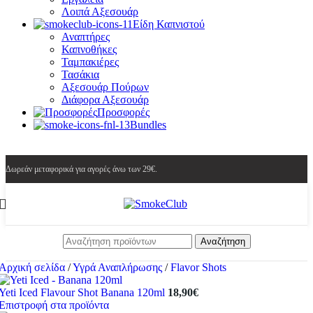
Λοιπά Αξεσουάρ
Είδη Καπνιστού
Αναπτήρες
Καπνοθήκες
Ταμπακιέρες
Τασάκια
Αξεσουάρ Πούρων
Διάφορα Αξεσουάρ
Προσφορές
Bundles
Δωρεάν μεταφορικά για αγορές άνω των 29€.
Αναζήτηση
Αρχική σελίδα
/
Υγρά Αναπλήρωσης
/
Flavor Shots
Yeti Iced Flavour Shot Banana 120ml
18,90
€
Επιστροφή στα προϊόντα