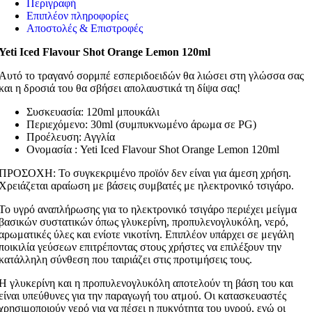
Περιγραφή
Επιπλέον πληροφορίες
Αποστολές & Επιστροφές
Yeti Iced Flavour Shot Orange Lemon 120ml
Αυτό το τραγανό σορμπέ εσπεριδοειδών θα λιώσει στη γλώσσα σας
και η δροσιά του θα σβήσει απολαυστικά τη δίψα σας!
Συσκευασία: 120ml μπουκάλι
Περιεχόμενο: 30ml (συμπυκνωμένο άρωμα σε PG)
Προέλευση: Αγγλία
Ονομασία : Yeti Iced Flavour Shot Orange Lemon 120ml
ΠΡΟΣΟΧΗ: Το συγκεκριμένο προϊόν δεν είναι για άμεση χρήση.
Χρειάζεται αραίωση με βάσεις συμβατές με ηλεκτρονικό τσιγάρο.
Το υγρό αναπλήρωσης για το ηλεκτρονικό τσιγάρο περιέχει μείγμα
βασικών συστατικών όπως γλυκερίνη, προπυλενογλυκόλη, νερό,
αρωματικές ύλες και ενίοτε νικοτίνη. Επιπλέον υπάρχει σε μεγάλη
ποικιλία γεύσεων επιτρέποντας στους χρήστες να επιλέξουν την
κατάλληλη σύνθεση που ταιριάζει στις προτιμήσεις τους.
Η γλυκερίνη και η προπυλενογλυκόλη αποτελούν τη βάση του και
είναι υπεύθυνες για την παραγωγή του ατμού. Οι κατασκευαστές
χρησιμοποιούν νερό για να πέσει η πυκνότητα του υγρού, ενώ οι