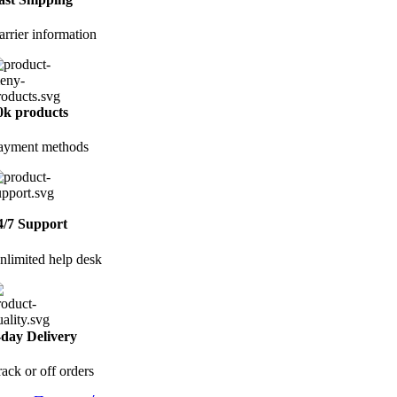
arrier information
0k products
ayment methods
4/7 Support
nlimited help desk
-day Delivery
rack or off orders