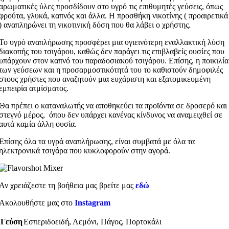
αρωματικές ύλες προσδίδουν στο υγρό τις επιθυμητές γεύσεις, όπως
φρούτα, γλυκά, καπνός και άλλα. Η προσθήκη νικοτίνης ( προαιρετικά
) αναπληρώνει τη νικοτινική δόση που θα λάβει ο χρήστης.
Το υγρό αναπλήρωσης προσφέρει μια υγιεινότερη εναλλακτική λύση
διακοπής του τσιγάρου, καθώς δεν παράγει τις επιβλαβείς ουσίες που
υπάρχουν στον καπνό του παραδοσιακού τσιγάρου. Επίσης, η ποικιλία
των γεύσεων και η προσαρμοστικότητά του το καθιστούν δημοφιλές
στους χρήστες που αναζητούν μια ευχάριστη και εξατομικευμένη
εμπειρία ατμίσματος.
Θα πρέπει ο καταναλωτής να αποθηκεύει τα προϊόντα σε δροσερό και
στεγνό μέρος, όπου δεν υπάρχει κανένας κίνδυνος να αναμειχθεί σε
αυτά καμία άλλη ουσία.
Επίσης όλα τα υγρά αναπλήρωσης, είναι συμβατά με όλα τα
ηλεκτρονικά τσιγάρα που κυκλοφορούν στην αγορά.
Αν χρειάζεστε τη βοήθεια μας βρείτε μας
εδώ
Ακολουθήστε μας στο
Instagram
Γεύση
Εσπεριδοειδή
,
Λεμόνι
,
Πάγος
,
Πορτοκάλι