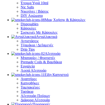
Έτοιμα Υγρά 10ml
Nic Salts
Νικοτίνες / Βάσεις
DIY Αρώματα
Μιας Χρήσης & Κάψουλες
Disposables
Κάψουλες
Συσκευές Με Κάψουλες
Ανταλλακτικά
Αντιστάσεις
Τζαμάκια / Δεξαμενές
Drip Tips
Αξεσουάρ
Μπαταρίες / Φορτιστές
Premade Coils & Βαμβάκια
Εργαλεία
Λοιπά Αξεσουάρ
Είδη Καπνιστού
Αναπτήρες
Καπνοθήκες
Ταμπακιέρες
Τασάκια
Αξεσουάρ Πούρων
Διάφορα Αξεσουάρ
Προσφορές