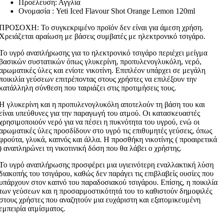
Προέλευση: Αγγλία
Ονομασία : Yeti Iced Flavour Shot Orange Lemon 120ml
ΠΡΟΣΟΧΗ: Το συγκεκριμένο προϊόν δεν είναι για άμεση χρήση.
Χρειάζεται αραίωση με βάσεις συμβατές με ηλεκτρονικό τσιγάρο.
Το υγρό αναπλήρωσης για το ηλεκτρονικό τσιγάρο περιέχει μείγμα
βασικών συστατικών όπως γλυκερίνη, προπυλενογλυκόλη, νερό,
αρωματικές ύλες και ενίοτε νικοτίνη. Επιπλέον υπάρχει σε μεγάλη
ποικιλία γεύσεων επιτρέποντας στους χρήστες να επιλέξουν την
κατάλληλη σύνθεση που ταιριάζει στις προτιμήσεις τους.
Η γλυκερίνη και η προπυλενογλυκόλη αποτελούν τη βάση του και
είναι υπεύθυνες για την παραγωγή του ατμού. Οι κατασκευαστές
χρησιμοποιούν νερό για να πέσει η πυκνότητα του υγρού, ενώ οι
αρωματικές ύλες προσδίδουν στο υγρό τις επιθυμητές γεύσεις, όπως
φρούτα, γλυκά, καπνός και άλλα. Η προσθήκη νικοτίνης ( προαιρετικά
) αναπληρώνει τη νικοτινική δόση που θα λάβει ο χρήστης.
Το υγρό αναπλήρωσης προσφέρει μια υγιεινότερη εναλλακτική λύση
διακοπής του τσιγάρου, καθώς δεν παράγει τις επιβλαβείς ουσίες που
υπάρχουν στον καπνό του παραδοσιακού τσιγάρου. Επίσης, η ποικιλία
των γεύσεων και η προσαρμοστικότητά του το καθιστούν δημοφιλές
στους χρήστες που αναζητούν μια ευχάριστη και εξατομικευμένη
εμπειρία ατμίσματος.