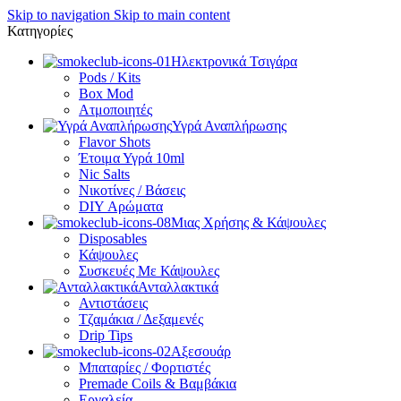
Skip to navigation
Skip to main content
Κατηγορίες
Ηλεκτρονικά Τσιγάρα
Pods / Kits
Box Mod
Ατμοποιητές
Υγρά Αναπλήρωσης
Flavor Shots
Έτοιμα Υγρά 10ml
Nic Salts
Νικοτίνες / Βάσεις
DIY Αρώματα
Μιας Χρήσης & Κάψουλες
Disposables
Κάψουλες
Συσκευές Με Κάψουλες
Ανταλλακτικά
Αντιστάσεις
Τζαμάκια / Δεξαμενές
Drip Tips
Αξεσουάρ
Μπαταρίες / Φορτιστές
Premade Coils & Βαμβάκια
Εργαλεία