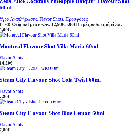
Zeus Juice Cocktails Pineapple Daiquiri Flavour Shot
60ml
Υγρά Αναπλήρωσης
,
Flavor Shots
,
Προσφορές
Original price was: 12,90€.
5,00
€
Η τρέχουσα τιμή είναι:
12,90
€
5,00€.
Montreal Flavour Shot Villa Maria 60ml
Flavor Shots
14,20
€
Steam City Flavour Shot Cola Twist 60ml
Flavor Shots
7,80
€
Steam City Flavour Shot Blue Lemon 60ml
Flavor Shots
7,80
€