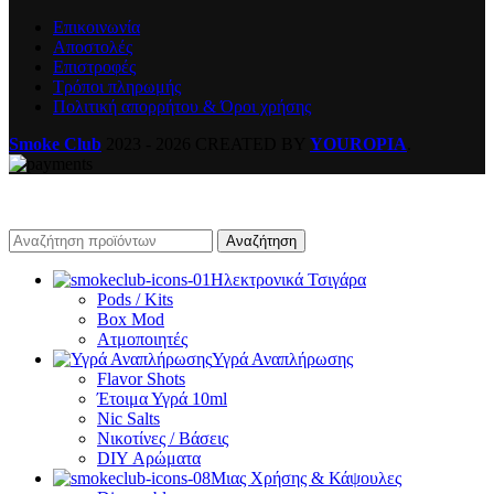
Επικοινωνία
Αποστολές
Επιστροφές
Τρόποι πληρωμής
Πολιτική απορρήτου & Όροι χρήσης
Smoke Club
2023 - 2026 CREATED BY
YOUROPIA
.
Αναζήτηση
Ηλεκτρονικά Τσιγάρα
Pods / Kits
Box Mod
Ατμοποιητές
Υγρά Αναπλήρωσης
Flavor Shots
Έτοιμα Υγρά 10ml
Nic Salts
Νικοτίνες / Βάσεις
DIY Αρώματα
Μιας Χρήσης & Κάψουλες