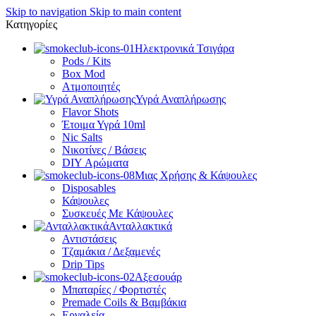
Skip to navigation
Skip to main content
Κατηγορίες
Ηλεκτρονικά Τσιγάρα
Pods / Kits
Box Mod
Ατμοποιητές
Υγρά Αναπλήρωσης
Flavor Shots
Έτοιμα Υγρά 10ml
Nic Salts
Νικοτίνες / Βάσεις
DIY Αρώματα
Μιας Χρήσης & Κάψουλες
Disposables
Κάψουλες
Συσκευές Με Κάψουλες
Ανταλλακτικά
Αντιστάσεις
Τζαμάκια / Δεξαμενές
Drip Tips
Αξεσουάρ
Μπαταρίες / Φορτιστές
Premade Coils & Βαμβάκια
Εργαλεία