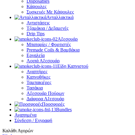
Disposables
Κάψουλες
Συσκευές Με Κάψουλες
Ανταλλακτικά
Αντιστάσεις
Τζαμάκια / Δεξαμενές
Drip Tips
Αξεσουάρ
Μπαταρίες / Φορτιστές
Premade Coils & Βαμβάκια
Εργαλεία
Λοιπά Αξεσουάρ
Είδη Καπνιστού
Αναπτήρες
Καπνοθήκες
Ταμπακιέρες
Τασάκια
Αξεσουάρ Πούρων
Διάφορα Αξεσουάρ
Προσφορές
Bundles
Αγαπημένα
Σύνδεση / Εγγραφή
Καλάθι Αγορών