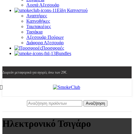
Λοιπά Αξεσουάρ
Είδη Καπνιστού
Αναπτήρες
Καπνοθήκες
Ταμπακιέρες
Τασάκια
Αξεσουάρ Πούρων
Διάφορα Αξεσουάρ
Προσφορές
Bundles
Δωρεάν μεταφορικά για αγορές άνω των 29€.
Αναζήτηση
Ηλεκτρονικό Τσιγάρο