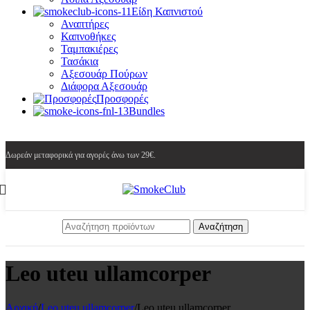
Είδη Καπνιστού
Αναπτήρες
Καπνοθήκες
Ταμπακιέρες
Τασάκια
Αξεσουάρ Πούρων
Διάφορα Αξεσουάρ
Προσφορές
Bundles
Δωρεάν μεταφορικά για αγορές άνω των 29€.
Αναζήτηση
Leo uteu ullamcorper
Αρχική
/
Leo uteu ullamcorper
/
Leo uteu ullamcorper