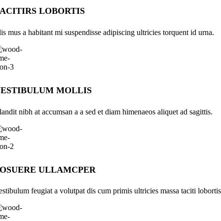
ACITIRS LOBORTIS
lis mus a habitant mi suspendisse adipiscing ultricies torquent id urna.
ESTIBULUM MOLLIS
landit nibh at accumsan a a sed et diam himenaeos aliquet ad sagittis.
POSUERE ULLAMCPER
estibulum feugiat a volutpat dis cum primis ultricies massa taciti lobortis