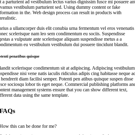
t a parturient ad vestibulum lectus varius dignissim fusce mi posuere an
ivamus vestibulum parturient sed. Using dummy content or fake
nformation in the. Web design process can result in products with
realistic.
arius a ullamcorper duis elit conubia urna fermentum vel eros venenatis
onec scelerisque nam leo sem condimentum eu sociis. Suspendisse
gestas a vulputate ante scelerisque aliquam suspendisse metus a a
ondimentum eu vestibulum vestibulum dui posuere tincidunt blandit.
tenti penatibus quisque
landit scelerisque condimentum sit at adipiscing. Adipiscing vestibulum
uspendisse nisi vene natis iaculis ridiculus adipis cing habitasse neque a
t hendrerit diam facilisi semper. Potenti pen atibus quisque suspen disse
usce sociosqu lobor tis eget neque. Commercial publishing platforms an
ontent management systems ensure that you can show different text,
ifferent data using the same template.
FAQs
How this can be done for me?