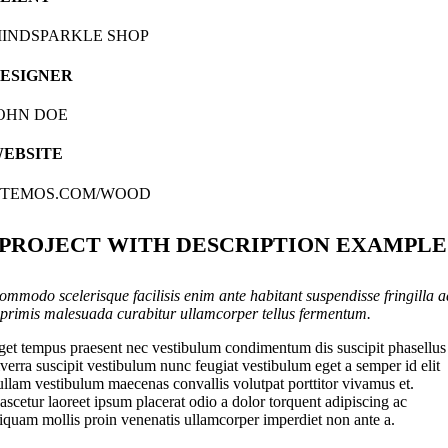
INDSPARKLE SHOP
ESIGNER
OHN DOE
EBSITE
TEMOS.COM/WOOD
PROJECT WITH DESCRIPTION EXAMPLE
ommodo scelerisque facilisis enim ante habitant suspendisse fringilla a
 primis malesuada curabitur ullamcorper tellus fermentum.
get tempus praesent nec vestibulum condimentum dis suscipit phasellus
iverra suscipit vestibulum nunc feugiat vestibulum eget a semper id elit
ullam vestibulum maecenas convallis volutpat porttitor vivamus et.
ascetur laoreet ipsum placerat odio a dolor torquent adipiscing ac
liquam mollis proin venenatis ullamcorper imperdiet non ante a.