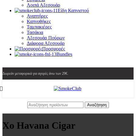
Λοιπά Αξεσουάρ
Είδη Καπνιστού
Αναπτήρες
Καπνοθήκες
Ταμπακιέρες
Τασάκια
Αξεσουάρ Πούρων
Διάφορα Αξεσουάρ
Προσφορές
Bundles
Δωρεάν μεταφορικά για αγορές άνω των 29€.
Αναζήτηση
Xo Havana Cigar