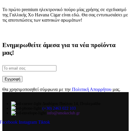
Το πρώτο premium ηλεκτρονικό πούρο μίας χρήσης σε σχεδιασμό
της Γαλλικής Xo Havana Cigar είναι εδώ. Θα σας εντυπωσιάσει με
τις αποτυπώσεις των καπνικών αρωμάτων!
Ενημερωθείτε άμεσα για τα νέα προϊόντα
μας!
Θα χρησιμοποιηθεί σύμφωνα με την
Πολιτική Απορρήτου
μας.
Διαδόχου Παύλου 14, Πτολεμαΐδα
(+30) 2463 022 103
info@smokeclub.gr
Facebook
Instagram
Tiktok