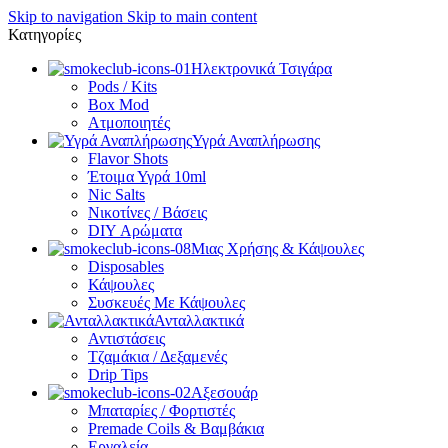
Skip to navigation
Skip to main content
Κατηγορίες
Ηλεκτρονικά Τσιγάρα
Pods / Kits
Box Mod
Ατμοποιητές
Υγρά Αναπλήρωσης
Flavor Shots
Έτοιμα Υγρά 10ml
Nic Salts
Νικοτίνες / Βάσεις
DIY Αρώματα
Μιας Χρήσης & Κάψουλες
Disposables
Κάψουλες
Συσκευές Με Κάψουλες
Ανταλλακτικά
Αντιστάσεις
Τζαμάκια / Δεξαμενές
Drip Tips
Αξεσουάρ
Μπαταρίες / Φορτιστές
Premade Coils & Βαμβάκια
Εργαλεία