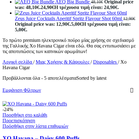
AEQ Big Bundle
Original price
48,10
€
was: 48,10€.
24,90
€
Η τρέχουσα τιμή είναι: 24,90€.
Zeus Juice Cocktails Aperitif Spritz Flavour Shot 60ml
12,90
€
Original price was: 12,90€.
5,00
€
Η τρέχουσα τιμή είναι:
5,00€.
Το πρώτο premium ηλεκτρονικό πούρο μίας χρήσης σε σχεδιασμό
της Γαλλικής Xo Havana Cigar είναι εδώ. Θα σας εντυπωσιάσει με
τις αποτυπώσεις των καπνικών αρωμάτων!
Αρχική σελίδα
/
Μιας Χρήσης & Κάψουλες
/
Disposables
/
Xo
Havana Cigar
Προβάλλονται όλα - 5 αποτελέσματα
Sorted by latest
Εμφάνιση Φίλτρων
-24%
Προσθήκη στο καλάθι
Προεπισκόπηση
Πρόσθήκη στην λίστα επιθυμιών
XO Havana – Daisy 600 Puffs