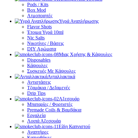
Pods / Kits
Box Mod
Ατμοποιητές
Υγρά Αναπλήρωσης
Flavor Shots
Έτοιμα Υγρά 10ml
Nic Salts
Νικοτίνες / Βάσεις
DIY Αρώματα
Μιας Χρήσης & Κάψουλες
Disposables
Κάψουλες
Συσκευές Με Κάψουλες
Ανταλλακτικά
Αντιστάσεις
Τζαμάκια / Δεξαμενές
Drip Tips
Αξεσουάρ
Μπαταρίες / Φορτιστές
Premade Coils & Βαμβάκια
Εργαλεία
Λοιπά Αξεσουάρ
Είδη Καπνιστού
Αναπτήρες
Καπνοθήκες