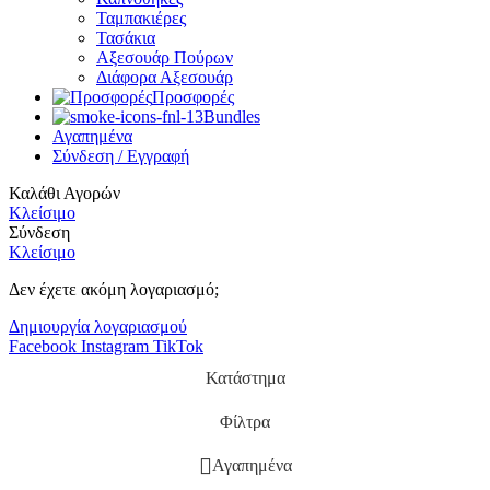
Ταμπακιέρες
Τασάκια
Αξεσουάρ Πούρων
Διάφορα Αξεσουάρ
Προσφορές
Bundles
Αγαπημένα
Σύνδεση / Εγγραφή
Καλάθι Αγορών
Κλείσιμο
Σύνδεση
Κλείσιμο
Δεν έχετε ακόμη λογαριασμό;
Δημιουργία λογαριασμού
Facebook
Instagram
TikTok
Κατάστημα
Φίλτρα
Αγαπημένα