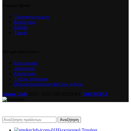
Εταιρικό Προφίλ
Τα αγαπημένα μου
Κατάστημα
Καλάθι
Ταμείο
Εξυπηρέτηση πελατών
Επικοινωνία
Αποστολές
Επιστροφές
Τρόποι πληρωμής
Πολιτική απορρήτου & Όροι χρήσης
Smoke Club
2023 - 2026 CREATED BY
YOUROPIA
.
Αναζήτηση
Ηλεκτρονικά Τσιγάρα