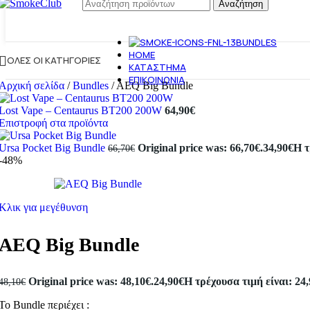
Αναζήτηση
BUNDLES
HOME
ΌΛΕΣ ΟΙ ΚΑΤΗΓΟΡΊΕΣ
ΚΑΤΆΣΤΗΜΑ
ΕΠΙΚΟΙΝΩΝΊΑ
Αρχική σελίδα
/
Bundles
/
AEQ Big Bundle
Lost Vape – Centaurus BT200 200W
64,90
€
Επιστροφή στα προϊόντα
Ursa Pocket Big Bundle
Original price was: 66,70€.
34,90
€
Η τ
66,70
€
-48%
Κλικ για μεγέθυνση
AEQ Big Bundle
Original price was: 48,10€.
24,90
€
Η τρέχουσα τιμή είναι: 24,
48,10
€
Το Bundle περιέχει :