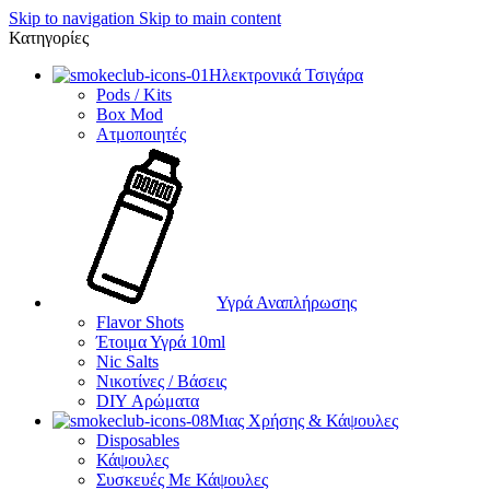
Skip to navigation
Skip to main content
Κατηγορίες
Ηλεκτρονικά Τσιγάρα
Pods / Kits
Box Mod
Ατμοποιητές
Υγρά Αναπλήρωσης
Flavor Shots
Έτοιμα Υγρά 10ml
Nic Salts
Νικοτίνες / Βάσεις
DIY Αρώματα
Μιας Χρήσης & Κάψουλες
Disposables
Κάψουλες
Συσκευές Με Κάψουλες