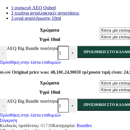
1 συσκευή AEQ Qubed
3 τεμάχια ανταλλακτικές αντιστάσεις
3 υγρά αναπλήρωσης 10ml
Χρώματα
Υγρό 10ml
AEQ Big Bundle ποσότητα
ΠΡΟΣΘΉΚΗ ΣΤΟ ΚΑΛΆΘ
-
+
Πρόσθήκη στην λίστα επιθυμιών
Original price was: 48,10€.
24,90
€
Η τρέχουσα τιμή είναι: 24,
48,10
€
Χρώματα
Υγρό 10ml
AEQ Big Bundle ποσότητα
ΠΡΟΣΘΉΚΗ ΣΤΟ ΚΑΛΆΘ
-
+
Πρόσθήκη στην λίστα επιθυμιών
Σύγκριση
Κωδικός προϊόντος:
01738
Κατηγορία:
Bundles