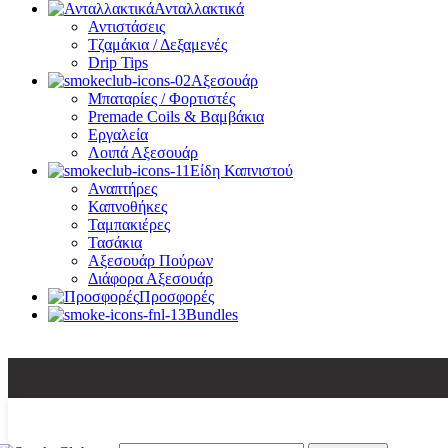
Ανταλλακτικά
Αντιστάσεις
Τζαμάκια / Δεξαμενές
Drip Tips
Αξεσουάρ
Μπαταρίες / Φορτιστές
Premade Coils & Βαμβάκια
Εργαλεία
Λοιπά Αξεσουάρ
Είδη Καπνιστού
Αναπτήρες
Καπνοθήκες
Ταμπακιέρες
Τασάκια
Αξεσουάρ Πούρων
Διάφορα Αξεσουάρ
Προσφορές
Bundles