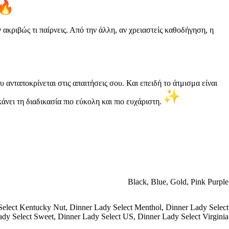
 ακριβώς τι παίρνεις. Από την άλλη, αν χρειαστείς καθοδήγηση, η
ου ανταποκρίνεται στις απαιτήσεις σου. Και επειδή το άτμισμα είναι
νει τη διαδικασία πιο εύκολη και πιο ευχάριστη.
Black
,
Blue
,
Gold
,
Pink Purple
Select Kentucky Nut
,
Dinner Lady Select Menthol
,
Dinner Lady Select
ady Select Sweet
,
Dinner Lady Select US
,
Dinner Lady Select Virginia