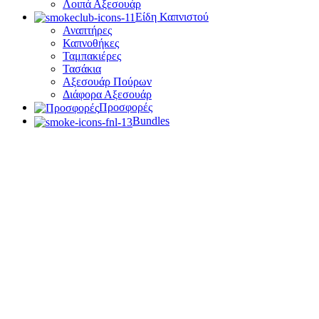
Λοιπά Αξεσουάρ
Είδη Καπνιστού
Αναπτήρες
Καπνοθήκες
Ταμπακιέρες
Τασάκια
Αξεσουάρ Πούρων
Διάφορα Αξεσουάρ
Προσφορές
Bundles