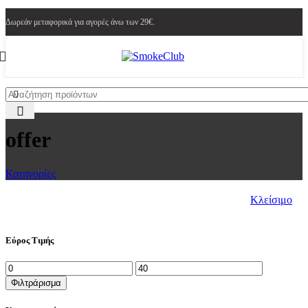
Δωρεάν μεταφορικά για αγορές άνω των 29€.
offer
Κατηγορίες
Κλείσιμο
Εύρος Τιμής
Ελάχιστη
Μέγιστη
τιμή
τιμή
Φιλτράρισμα