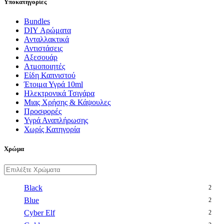
Υποκατηγορίες
Bundles
DIY Αρώματα
Ανταλλακτικά
Αντιστάσεις
Αξεσουάρ
Ατμοποιητές
Είδη Καπνιστού
Έτοιμα Υγρά 10ml
Ηλεκτρονικά Τσιγάρα
Μιας Χρήσης & Κάψουλες
Προσφορές
Υγρά Αναπλήρωσης
Χωρίς Κατηγορία
Χρώμα
Black
2
Blue
2
Cyber Elf
2