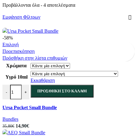
12,90€.
είναι:
Sorted
Προβάλλονται όλα - 4 αποτελέσματα
5,00€.
by
latest
Εμφάνιση Φίλτρων
-58%
Αυτό
Επιλογή
το
Προεπισκόπηση
προϊόν
Πρόσθήκη στην λίστα επιθυμιών
έχει
Χρώματα
πολλαπλές
Υγρό 10ml
παραλλαγές.
Εκκαθάριση
Οι
Ursa Pocket Small Bundle ποσότητα
επιλογές
ΠΡΟΣΘΉΚΗ ΣΤΟ ΚΑΛΆΘΙ
-
+
μπορούν
να
Ursa Pocket Small Bundle
επιλεγούν
στη
Bundles
σελίδα
Original
Η
14,90
€
35,80
€
του
price
τρέχουσα