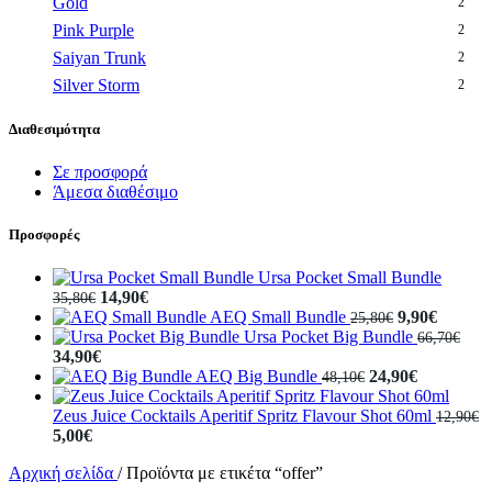
Gold
2
Pink Purple
2
Saiyan Trunk
2
Silver Storm
2
Διαθεσιμότητα
Σε προσφορά
Άμεσα διαθέσιμο
Προσφορές
Ursa Pocket Small Bundle
Original
Η
14,90
€
35,80
€
price
τρέχουσα
Original
Η
AEQ Small Bundle
9,90
€
25,80
€
was:
τιμή
price
τρέχου
Ursa Pocket Big Bundle
66,70
€
Original
35,80€.
Η
είναι:
was:
τιμή
34,90
€
price
τρέχουσα
14,90€.
Original
25,80€.
Η
είναι:
AEQ Big Bundle
24,90
€
48,10
€
was:
τιμή
price
τρέχουσα
9,90€.
66,70€.
είναι:
was:
τιμή
Zeus Juice Cocktails Aperitif Spritz Flavour Shot 60ml
12,90
€
Original
Η
34,90€.
48,10€.
είναι:
5,00
€
price
τρέχουσα
24,90€.
Αρχική σελίδα
/
Προϊόντα με ετικέτα “offer”
was:
τιμή