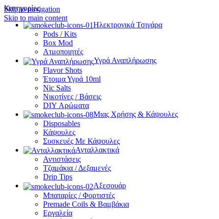
Κατηγορίες
Skip to navigation
Skip to main content
Ηλεκτρονικά Τσιγάρα
Pods / Kits
Box Mod
Ατμοποιητές
Υγρά Αναπλήρωσης
Flavor Shots
Έτοιμα Υγρά 10ml
Nic Salts
Νικοτίνες / Βάσεις
DIY Αρώματα
Μιας Χρήσης & Κάψουλες
Disposables
Κάψουλες
Συσκευές Με Κάψουλες
Ανταλλακτικά
Αντιστάσεις
Τζαμάκια / Δεξαμενές
Drip Tips
Αξεσουάρ
Μπαταρίες / Φορτιστές
Premade Coils & Βαμβάκια
Εργαλεία