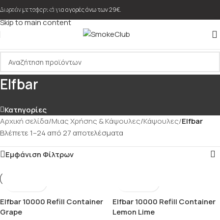
Skip to navigation
Δωρεάν μεταφορικά για αγορές άνω των 29€.
Skip to main content
Elfbar
Κατηγορίες
Αρχική σελίδα
/
Μιας Χρήσης & Κάψουλες
/
Κάψουλες
/
Elfbar
Βλέπετε 1–24 από 27 αποτελέσματα
Εμφάνιση Φίλτρων
Elfbar 10000 Refill Container
Elfbar 10000 Refill Container
Grape
Lemon Lime