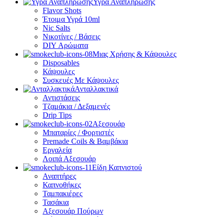
Υγρά Αναπλήρωσης
Flavor Shots
Έτοιμα Υγρά 10ml
Nic Salts
Νικοτίνες / Βάσεις
DIY Αρώματα
Μιας Χρήσης & Κάψουλες
Disposables
Κάψουλες
Συσκευές Με Κάψουλες
Ανταλλακτικά
Αντιστάσεις
Τζαμάκια / Δεξαμενές
Drip Tips
Αξεσουάρ
Μπαταρίες / Φορτιστές
Premade Coils & Βαμβάκια
Εργαλεία
Λοιπά Αξεσουάρ
Είδη Καπνιστού
Αναπτήρες
Καπνοθήκες
Ταμπακιέρες
Τασάκια
Αξεσουάρ Πούρων