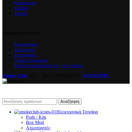
Κατάστημα
Καλάθι
Ταμείο
Εξυπηρέτηση πελατών
Επικοινωνία
Αποστολές
Επιστροφές
Τρόποι πληρωμής
Πολιτική απορρήτου & Όροι χρήσης
Smoke Club
2023 - 2026 CREATED BY
YOUROPIA
.
Αναζήτηση
Ηλεκτρονικά Τσιγάρα
Pods / Kits
Box Mod
Ατμοποιητές