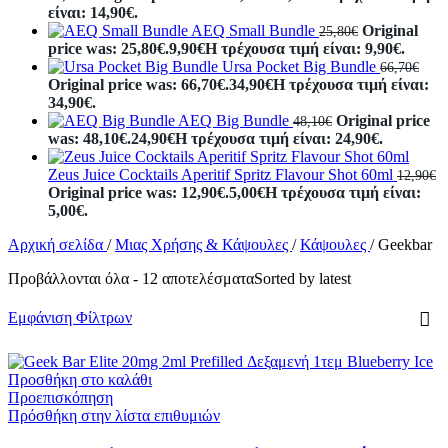
είναι: 14,90€.
AEQ Small Bundle
Original
25,80
€
price was: 25,80€.
9,90
€
Η τρέχουσα τιμή είναι: 9,90€.
Ursa Pocket Big Bundle
66,70
€
Original price was: 66,70€.
34,90
€
Η τρέχουσα τιμή είναι:
34,90€.
AEQ Big Bundle
Original price
48,10
€
was: 48,10€.
24,90
€
Η τρέχουσα τιμή είναι: 24,90€.
Zeus Juice Cocktails Aperitif Spritz Flavour Shot 60ml
12,90
€
Original price was: 12,90€.
5,00
€
Η τρέχουσα τιμή είναι:
5,00€.
Αρχική σελίδα
/
Μιας Χρήσης & Κάψουλες
/
Κάψουλες
/
Geekbar
Προβάλλονται όλα - 12 αποτελέσματα
Sorted by latest
Εμφάνιση Φίλτρων
Προσθήκη στο καλάθι
Προεπισκόπηση
Πρόσθήκη στην λίστα επιθυμιών