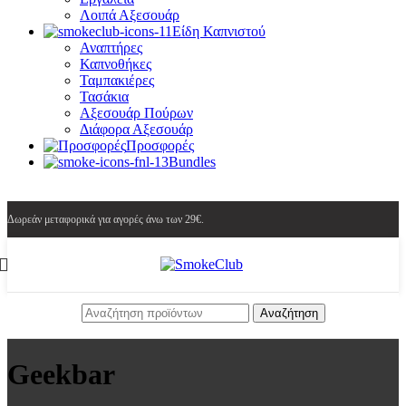
Λοιπά Αξεσουάρ
Είδη Καπνιστού
Αναπτήρες
Καπνοθήκες
Ταμπακιέρες
Τασάκια
Αξεσουάρ Πούρων
Διάφορα Αξεσουάρ
Προσφορές
Bundles
Δωρεάν μεταφορικά για αγορές άνω των 29€.
Αναζήτηση
Geekbar