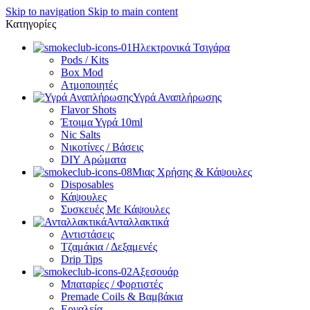
Skip to navigation
Skip to main content
Κατηγορίες
Ηλεκτρονικά Τσιγάρα
Pods / Kits
Box Mod
Ατμοποιητές
Υγρά Αναπλήρωσης
Flavor Shots
Έτοιμα Υγρά 10ml
Nic Salts
Νικοτίνες / Βάσεις
DIY Αρώματα
Μιας Χρήσης & Κάψουλες
Disposables
Κάψουλες
Συσκευές Με Κάψουλες
Ανταλλακτικά
Αντιστάσεις
Τζαμάκια / Δεξαμενές
Drip Tips
Αξεσουάρ
Μπαταρίες / Φορτιστές
Premade Coils & Βαμβάκια
Εργαλεία