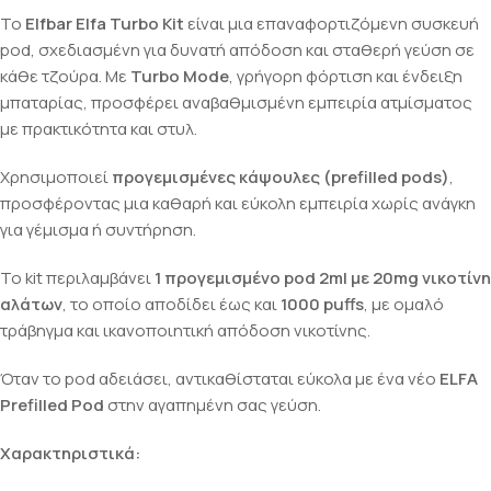
Το
Elfbar Elfa Turbo Kit
είναι μια επαναφορτιζόμενη συσκευή
pod, σχεδιασμένη για δυνατή απόδοση και σταθερή γεύση σε
κάθε τζούρα. Με
Turbo Mode
, γρήγορη φόρτιση και ένδειξη
μπαταρίας, προσφέρει αναβαθμισμένη εμπειρία ατμίσματος
με πρακτικότητα και στυλ.
Χρησιμοποιεί
προγεμισμένες κάψουλες (prefilled pods)
,
προσφέροντας μια καθαρή και εύκολη εμπειρία χωρίς ανάγκη
για γέμισμα ή συντήρηση.
Το kit περιλαμβάνει
1 προγεμισμένο pod 2ml με 20mg νικοτίνη
αλάτων
, το οποίο αποδίδει έως και
1000 puffs
, με ομαλό
τράβηγμα και ικανοποιητική απόδοση νικοτίνης.
Όταν το pod αδειάσει, αντικαθίσταται εύκολα με ένα νέο
ELFA
Prefilled Pod
στην αγαπημένη σας γεύση.
Χαρακτηριστικά: