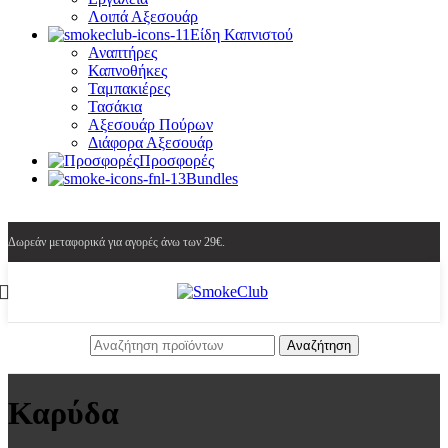
Λοιπά Αξεσουάρ
Είδη Καπνιστού
Αναπτήρες
Καπνοθήκες
Ταμπακιέρες
Τασάκια
Αξεσουάρ Πούρων
Διάφορα Αξεσουάρ
Προσφορές
Bundles
Δωρεάν μεταφορικά για αγορές άνω των 29€.
Αναζήτηση
Καρύδα