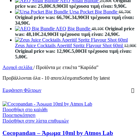
AEQ Small Bundle
Original
25,80
€
price was: 25,80€.
9,90
€
Η τρέχουσα τιμή είναι: 9,90€.
Ursa Pocket Big Bundle
66,70
€
Original price was: 66,70€.
34,90
€
Η τρέχουσα τιμή είναι:
34,90€.
AEQ Big Bundle
Original price
48,10
€
was: 48,10€.
24,90
€
Η τρέχουσα τιμή είναι: 24,90€.
Zeus Juice Cocktails Aperitif Spritz Flavour Shot 60ml
12,90
€
Original price was: 12,90€.
5,00
€
Η τρέχουσα τιμή είναι:
5,00€.
Αρχική σελίδα
/
Προϊόντα με ετικέτα “Καρύδα”
Προβάλλονται όλα - 10 αποτελέσματα
Sorted by latest
Εμφάνιση Φίλτρων
Προσθήκη στο καλάθι
Προεπισκόπηση
Πρόσθήκη στην λίστα επιθυμιών
Cocopandan – Άρωμα 10ml by Atmos Lab