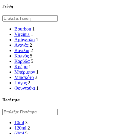
Γεύση
Bourbon
1
Virginia
1
Αμύγδαλο
1
Ανανάς
2
Βανίλια
2
Καπνός
5
Καρύδα
5
Κρέμα
1
Μπέρμπον
1
Μπισκότο
3
Πάγος
2
Φουντούκι
1
Ποσότητα
10ml
3
120ml
2
60ml
5