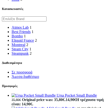
Κατασκευαστές
Atmos Lab
1
Best Friends
1
Bombo
1
Eliquid France
2
Montreal
2
Steam City
1
Steampunk
2
Διαθεσιμότητα
Σε προσφορά
Άμεσα διαθέσιμο
Προσφορές
Ursa Pocket Small Bundle
Original price was: 35,80€.
14,90
€
Η τρέχουσα τιμή
35,80
€
είναι: 14,90€.