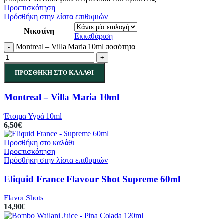
Προεπισκόπηση
Πρόσθήκη στην λίστα επιθυμιών
Νικοτίνη
Εκκαθάριση
Montreal – Villa Maria 10ml ποσότητα
-
+
ΠΡΟΣΘΉΚΗ ΣΤΟ ΚΑΛΆΘΙ
Montreal – Villa Maria 10ml
Έτοιμα Υγρά 10ml
6,50
€
Προσθήκη στο καλάθι
Προεπισκόπηση
Πρόσθήκη στην λίστα επιθυμιών
Eliquid France Flavour Shot Supreme 60ml
Flavor Shots
14,90
€