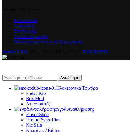
Εξυπηρέτηση πελατών
Επικοινωνία
Αποστολές
Επιστροφές
Τρόποι πληρωμής
Πολιτική απορρήτου & Όροι χρήσης
Smoke Club
2023 - 2026 CREATED BY
YOUROPIA
.
Αναζήτηση
Ηλεκτρονικά Τσιγάρα
Pods / Kits
Box Mod
Ατμοποιητές
Υγρά Αναπλήρωσης
Flavor Shots
Έτοιμα Υγρά 10ml
Nic Salts
Νικοτίνες / Βάσεις