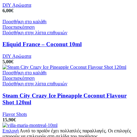
DIY Αρώματα
6,00
€
Προσθήκη στο καλάθι
Προεπισκόπηση
Πρόσθήκη στην λίστα επιθυμιών
Eliquid France – Coconut 10ml
DIY Αρώματα
5,00
€
Προσθήκη στο καλάθι
Προεπισκόπηση
Πρόσθήκη στην λίστα επιθυμιών
Steam City Crazy Ice Pineapple Coconut Flavour
Shot 120ml
Flavor Shots
15,90
€
Επιλογή
Αυτό το προϊόν έχει πολλαπλές παραλλαγές. Οι επιλογές
μπορούν να επιλεγούν στη σελίδα του προϊόντος