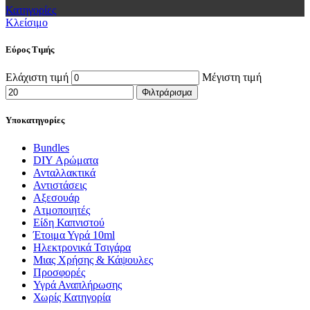
Κατηγορίες
Κλείσιμο
Εύρος Τιμής
Ελάχιστη τιμή
Μέγιστη τιμή
Φιλτράρισμα
Υποκατηγορίες
Bundles
DIY Αρώματα
Ανταλλακτικά
Αντιστάσεις
Αξεσουάρ
Ατμοποιητές
Είδη Καπνιστού
Έτοιμα Υγρά 10ml
Ηλεκτρονικά Τσιγάρα
Μιας Χρήσης & Κάψουλες
Προσφορές
Υγρά Αναπλήρωσης
Χωρίς Κατηγορία