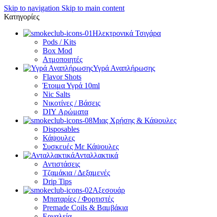
Skip to navigation
Skip to main content
Κατηγορίες
Ηλεκτρονικά Τσιγάρα
Pods / Kits
Box Mod
Ατμοποιητές
Υγρά Αναπλήρωσης
Flavor Shots
Έτοιμα Υγρά 10ml
Nic Salts
Νικοτίνες / Βάσεις
DIY Αρώματα
Μιας Χρήσης & Κάψουλες
Disposables
Κάψουλες
Συσκευές Με Κάψουλες
Ανταλλακτικά
Αντιστάσεις
Τζαμάκια / Δεξαμενές
Drip Tips
Αξεσουάρ
Μπαταρίες / Φορτιστές
Premade Coils & Βαμβάκια
Εργαλεία