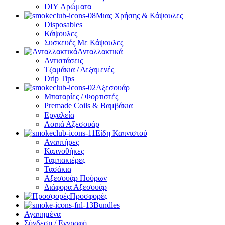
DIY Αρώματα
Μιας Χρήσης & Κάψουλες
Disposables
Κάψουλες
Συσκευές Με Κάψουλες
Ανταλλακτικά
Αντιστάσεις
Τζαμάκια / Δεξαμενές
Drip Tips
Αξεσουάρ
Μπαταρίες / Φορτιστές
Premade Coils & Βαμβάκια
Εργαλεία
Λοιπά Αξεσουάρ
Είδη Καπνιστού
Αναπτήρες
Καπνοθήκες
Ταμπακιέρες
Τασάκια
Αξεσουάρ Πούρων
Διάφορα Αξεσουάρ
Προσφορές
Bundles
Αγαπημένα
Σύνδεση / Εγγραφή