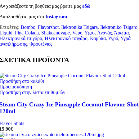
Αν χρειάζεστε τη βοήθεια μας βρείτε μας
εδώ
Ακολουθήστε μας στο
Instagram
Ετικέτες:
Bombo
,
Flavorshot
,
Ilektronika Tsigara
,
Ilektroniko Tsigaro
,
Liquid
,
Pina Colada
,
Shakeandvape
,
Vape
,
Ygro
,
Ανανάς
,
Άρωμα
,
Ηλεκτρονικά τσιγάρα
,
Ηλεκτρονικό τσιγάρο
,
Καρύδα
,
Υγρά
,
Υγρά
αναπλήρωσης
,
Φρουτένιες
ΣΧΕΤΙΚΑ ΠΡΟΪΟΝΤΑ
Προσθήκη στο καλάθι
Προεπισκόπηση
Πρόσθήκη στην λίστα επιθυμιών
Steam City Crazy Ice Pineapple Coconut Flavour Shot
120ml
Flavor Shots
15,90
€