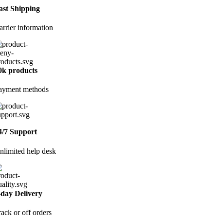
ast Shipping
arrier information
0k products
ayment methods
4/7 Support
nlimited help desk
-day Delivery
rack or off orders