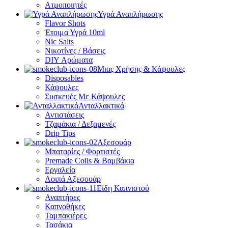
Ατμοποιητές
Υγρά Αναπλήρωσης
Flavor Shots
Έτοιμα Υγρά 10ml
Nic Salts
Νικοτίνες / Βάσεις
DIY Αρώματα
Μιας Χρήσης & Κάψουλες
Disposables
Κάψουλες
Συσκευές Με Κάψουλες
Ανταλλακτικά
Αντιστάσεις
Τζαμάκια / Δεξαμενές
Drip Tips
Αξεσουάρ
Μπαταρίες / Φορτιστές
Premade Coils & Βαμβάκια
Εργαλεία
Λοιπά Αξεσουάρ
Είδη Καπνιστού
Αναπτήρες
Καπνοθήκες
Ταμπακιέρες
Τασάκια