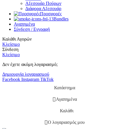
Αξεσουάρ Πούρων
Διάφορα Αξεσουάρ
Προσφορές
Bundles
Αγαπημένα
Σύνδεση / Εγγραφή
Καλάθι Αγορών
Κλείσιμο
Σύνδεση
Κλείσιμο
Δεν έχετε ακόμη λογαριασμό;
Δημιουργία λογαριασμού
Facebook
Instagram
TikTok
Κατάστημα
Αγαπημένα
Καλάθι
Ο λογαριασμός μου