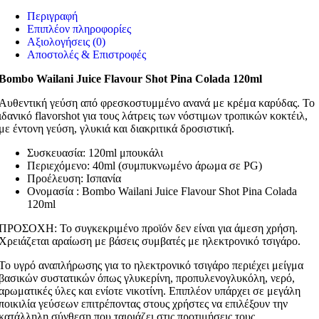
Περιγραφή
Επιπλέον πληροφορίες
Αξιολογήσεις (0)
Αποστολές & Επιστροφές
Bombo Wailani Juice Flavour Shot Pina Colada 120ml
Αυθεντική γεύση από φρεσκοστυμμένο ανανά με κρέμα καρύδας. Το
ιδανικό flavorshot για τους λάτρεις των νόστιμων τροπικών κοκτέιλ,
με έντονη γεύση, γλυκιά και διακριτικά δροσιστική.
Συσκευασία: 120ml μπουκάλι
Περιεχόμενο: 40ml (συμπυκνωμένο άρωμα σε PG)
Προέλευση: Ισπανία
Ονομασία : Bombo Wailani Juice Flavour Shot Pina Colada
120ml
ΠΡΟΣΟΧΗ: Το συγκεκριμένο προϊόν δεν είναι για άμεση χρήση.
Χρειάζεται αραίωση με βάσεις συμβατές με ηλεκτρονικό τσιγάρο.
Το υγρό αναπλήρωσης για το ηλεκτρονικό τσιγάρο περιέχει μείγμα
βασικών συστατικών όπως γλυκερίνη, προπυλενογλυκόλη, νερό,
αρωματικές ύλες και ενίοτε νικοτίνη. Επιπλέον υπάρχει σε μεγάλη
ποικιλία γεύσεων επιτρέποντας στους χρήστες να επιλέξουν την
κατάλληλη σύνθεση που ταιριάζει στις προτιμήσεις τους.