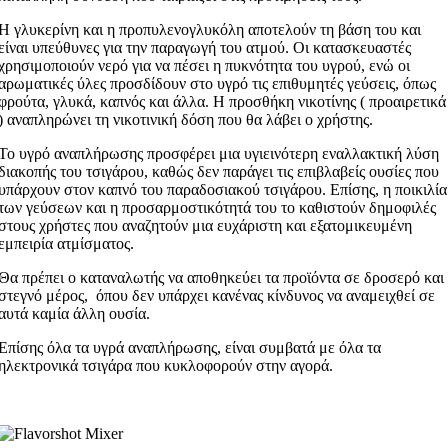
Η γλυκερίνη και η προπυλενογλυκόλη αποτελούν τη βάση του και
είναι υπεύθυνες για την παραγωγή του ατμού. Οι κατασκευαστές
χρησιμοποιούν νερό για να πέσει η πυκνότητα του υγρού, ενώ οι
αρωματικές ύλες προσδίδουν στο υγρό τις επιθυμητές γεύσεις, όπως
φρούτα, γλυκά, καπνός και άλλα. Η προσθήκη νικοτίνης ( προαιρετικά
) αναπληρώνει τη νικοτινική δόση που θα λάβει ο χρήστης.
Το υγρό αναπλήρωσης προσφέρει μια υγιεινότερη εναλλακτική λύση
διακοπής του τσιγάρου, καθώς δεν παράγει τις επιβλαβείς ουσίες που
υπάρχουν στον καπνό του παραδοσιακού τσιγάρου. Επίσης, η ποικιλία
των γεύσεων και η προσαρμοστικότητά του το καθιστούν δημοφιλές
στους χρήστες που αναζητούν μια ευχάριστη και εξατομικευμένη
εμπειρία ατμίσματος.
Θα πρέπει ο καταναλωτής να αποθηκεύει τα προϊόντα σε δροσερό και
στεγνό μέρος, όπου δεν υπάρχει κανένας κίνδυνος να αναμειχθεί σε
αυτά καμία άλλη ουσία.
Επίσης όλα τα υγρά αναπλήρωσης, είναι συμβατά με όλα τα
ηλεκτρονικά τσιγάρα που κυκλοφορούν στην αγορά.