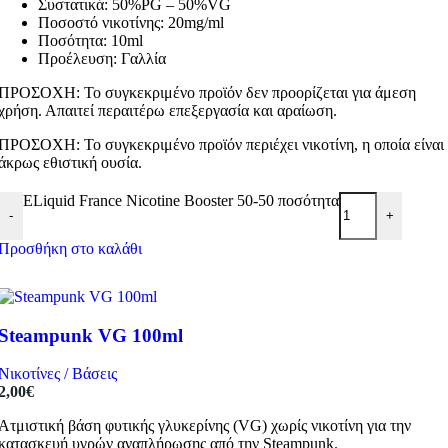
Συστατικά: 50%PG – 50%VG
Ποσοστό νικοτίνης: 20mg/ml
Ποσότητα: 10ml
Προέλευση: Γαλλία
ΠΡΟΣΟΧΗ: Το συγκεκριμένο προϊόν δεν προορίζεται για άμεση
χρήση. Απαιτεί περαιτέρω επεξεργασία και αραίωση.
ΠΡΟΣΟΧΗ: Το συγκεκριμένο προϊόν περιέχει νικοτίνη, η οποία είναι
άκρως εθιστική ουσία.
ELiquid France Nicotine Booster 50-50 ποσότητα
-
+
Προσθήκη στο καλάθι
Steampunk VG 100ml
Νικοτίνες / Βάσεις
2,00
€
Ατμιστική βάση φυτικής γλυκερίνης (VG) χωρίς νικοτίνη για την
κατασκευή υγρών αναπλήρωσης από την Steampunk.