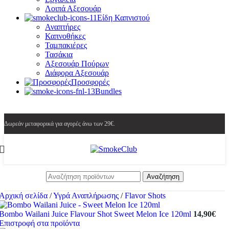
Λοιπά Αξεσουάρ
Είδη Καπνιστού
Αναπτήρες
Καπνοθήκες
Ταμπακιέρες
Τασάκια
Αξεσουάρ Πούρων
Διάφορα Αξεσουάρ
Προσφορές
Bundles
Δωρεάν μεταφορικά για αγορές άνω των 29€.
Αναζήτηση
Αρχική σελίδα
/
Υγρά Αναπλήρωσης
/
Flavor Shots
Bombo Wailani Juice Flavour Shot Sweet Melon Ice 120ml
14,90
€
Επιστροφή στα προϊόντα