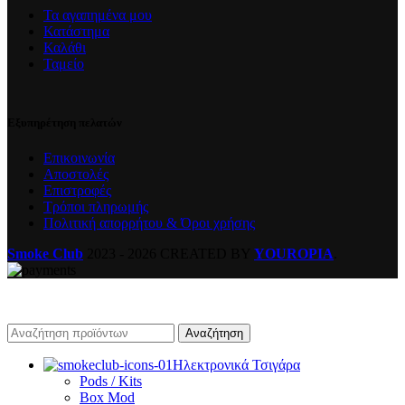
Τα αγαπημένα μου
Κατάστημα
Καλάθι
Ταμείο
Εξυπηρέτηση πελατών
Επικοινωνία
Αποστολές
Επιστροφές
Τρόποι πληρωμής
Πολιτική απορρήτου & Όροι χρήσης
Smoke Club
2023 - 2026 CREATED BY
YOUROPIA
.
Αναζήτηση
Ηλεκτρονικά Τσιγάρα
Pods / Kits
Box Mod