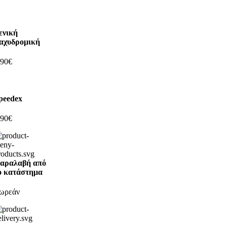
ενική
αχυδρομική
,90€
peedex
,90€
αραλαβή από
ο κατάστημα
ωρεάν