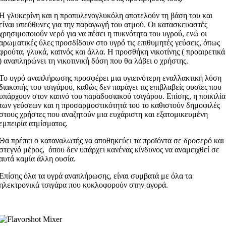
Η γλυκερίνη και η προπυλενογλυκόλη αποτελούν τη βάση του και
είναι υπεύθυνες για την παραγωγή του ατμού. Οι κατασκευαστές
χρησιμοποιούν νερό για να πέσει η πυκνότητα του υγρού, ενώ οι
αρωματικές ύλες προσδίδουν στο υγρό τις επιθυμητές γεύσεις, όπως
φρούτα, γλυκά, καπνός και άλλα. Η προσθήκη νικοτίνης ( προαιρετικά
) αναπληρώνει τη νικοτινική δόση που θα λάβει ο χρήστης.
Το υγρό αναπλήρωσης προσφέρει μια υγιεινότερη εναλλακτική λύση
διακοπής του τσιγάρου, καθώς δεν παράγει τις επιβλαβείς ουσίες που
υπάρχουν στον καπνό του παραδοσιακού τσιγάρου. Επίσης, η ποικιλία
των γεύσεων και η προσαρμοστικότητά του το καθιστούν δημοφιλές
στους χρήστες που αναζητούν μια ευχάριστη και εξατομικευμένη
εμπειρία ατμίσματος.
Θα πρέπει ο καταναλωτής να αποθηκεύει τα προϊόντα σε δροσερό και
στεγνό μέρος, όπου δεν υπάρχει κανένας κίνδυνος να αναμειχθεί σε
αυτά καμία άλλη ουσία.
Επίσης όλα τα υγρά αναπλήρωσης, είναι συμβατά με όλα τα
ηλεκτρονικά τσιγάρα που κυκλοφορούν στην αγορά.