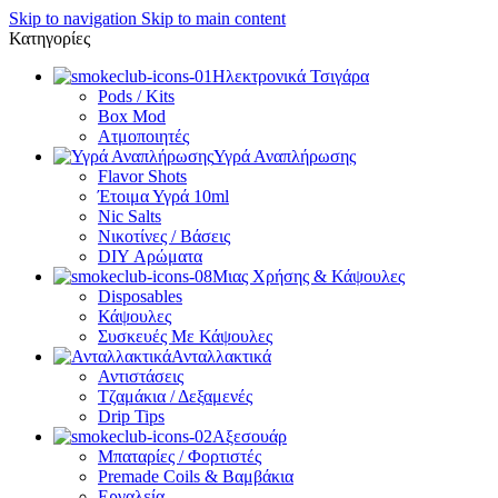
Skip to navigation
Skip to main content
Κατηγορίες
Ηλεκτρονικά Τσιγάρα
Pods / Kits
Box Mod
Ατμοποιητές
Υγρά Αναπλήρωσης
Flavor Shots
Έτοιμα Υγρά 10ml
Nic Salts
Νικοτίνες / Βάσεις
DIY Αρώματα
Μιας Χρήσης & Κάψουλες
Disposables
Κάψουλες
Συσκευές Με Κάψουλες
Ανταλλακτικά
Αντιστάσεις
Τζαμάκια / Δεξαμενές
Drip Tips
Αξεσουάρ
Μπαταρίες / Φορτιστές
Premade Coils & Βαμβάκια
Εργαλεία