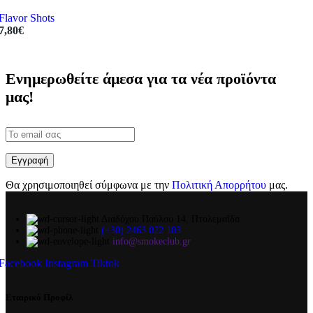
Flavor Shots
7,80
€
Ενημερωθείτε άμεσα για τα νέα προϊόντα
μας!
Θα χρησιμοποιηθεί σύμφωνα με την
Πολιτική Απορρήτου
μας.
Διαδόχου Παύλου 14, Πτολεμαΐδα
(+30) 2463 022 103
info@smokeclub.gr
Facebook
Instagram
Tiktok
Εταιρικό Προφίλ