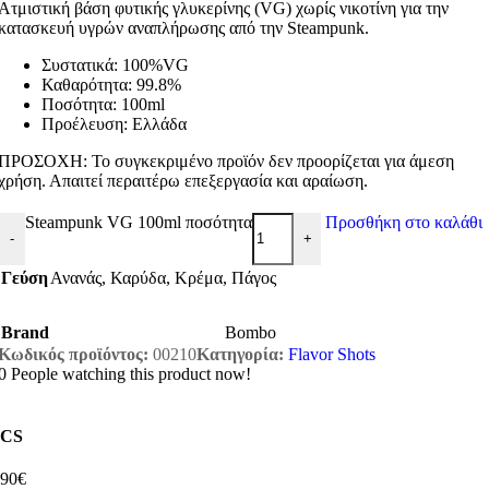
Ατμιστική βάση φυτικής γλυκερίνης (VG) χωρίς νικοτίνη για την
κατασκευή υγρών αναπλήρωσης από την Steampunk.
Συστατικά: 100%VG
Καθαρότητα: 99.8%
Ποσότητα: 100ml
Προέλευση: Ελλάδα
ΠΡΟΣΟΧΗ: Το συγκεκριμένο προϊόν δεν προορίζεται για άμεση
χρήση. Απαιτεί περαιτέρω επεξεργασία και αραίωση.
Steampunk VG 100ml ποσότητα
Προσθήκη στο καλάθι
-
+
Γεύση
Ανανάς
,
Καρύδα
,
Κρέμα
,
Πάγος
Brand
Bombo
Κωδικός προϊόντος:
00210
Κατηγορία:
Flavor Shots
0
People watching this product now!
CS
,90€