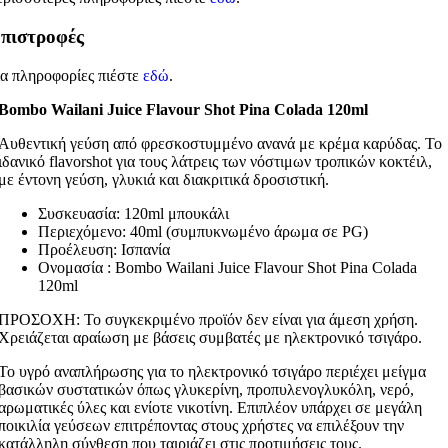
πιστροφές
ια πληροφορίες πιέστε
εδώ
.
Bombo Wailani Juice Flavour Shot Pina Colada 120ml
Αυθεντική γεύση από φρεσκοστυμμένο ανανά με κρέμα καρύδας. Το
ιδανικό flavorshot για τους λάτρεις των νόστιμων τροπικών κοκτέιλ,
με έντονη γεύση, γλυκιά και διακριτικά δροσιστική.
Συσκευασία: 120ml μπουκάλι
Περιεχόμενο: 40ml (συμπυκνωμένο άρωμα σε PG)
Προέλευση: Ισπανία
Ονομασία : Bombo Wailani Juice Flavour Shot Pina Colada
120ml
ΠΡΟΣΟΧΗ: Το συγκεκριμένο προϊόν δεν είναι για άμεση χρήση.
Χρειάζεται αραίωση με βάσεις συμβατές με ηλεκτρονικό τσιγάρο.
Το υγρό αναπλήρωσης για το ηλεκτρονικό τσιγάρο περιέχει μείγμα
βασικών συστατικών όπως γλυκερίνη, προπυλενογλυκόλη, νερό,
αρωματικές ύλες και ενίοτε νικοτίνη. Επιπλέον υπάρχει σε μεγάλη
ποικιλία γεύσεων επιτρέποντας στους χρήστες να επιλέξουν την
κατάλληλη σύνθεση που ταιριάζει στις προτιμήσεις τους.