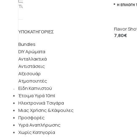
Τιμή:
0€
—
10€
Steam Cit
60ml
Flavor Sho
ΥΠΟΚΑΤΗΓΟΡΊΕΣ
7,80
€
Bundles
DIY Αρώματα
Ανταλλακτικά
Αντιστάσεις
Αξεσουάρ
Ατμοποιητές
Είδη Καπνιστού
Έτοιμα Υγρά 10ml
Ηλεκτρονικά Τσιγάρα
Μιας Χρήσης & Κάψουλες
Προσφορές
Υγρά Αναπλήρωσης
Χωρίς Κατηγορία