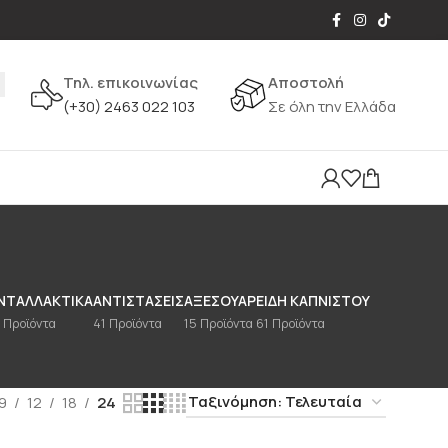
Τηλ. επικοινωνίας
Αποστολή
(+30) 2463 022 103
Σε όλη την Ελλάδα
ΝΤΑΛΛΑΚΤΙΚΆ
ΑΝΤΙΣΤΆΣΕΙΣ
ΑΞΕΣΟΥΆΡ
ΕΊΔΗ ΚΑΠΝΙΣΤΟΎ
 Προϊόντα
41 Προϊόντα
15 Προϊόντα
61 Προϊόντα
9
12
18
24