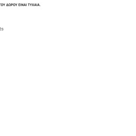
y Flavour Shot Big Bubble
ts