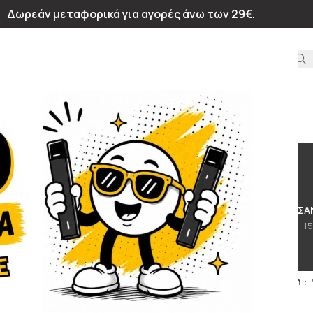
Δωρεάν μεταφορικά για αγορές άνω των 29€.
ΙΝΩΝΊΑ
Big Bubble
ΩΣΗΣ
ΈΤΟΙΜΑ ΥΓΡΆ 10ML
DIY ΑΡΏΜΑΤΑ
ΜΙΑΣ ΧΡΉΣΗΣ & ΚΆΨΟΥΛΕΣ
Α
81 Προϊόντα
19 Προϊόντα
135 Προϊόντα
15
BUNDLES
ΧΩΡΊΣ ΚΑΤΗΓΟΡΊΑ
4 Προϊόντα
3 Προϊόντα
λίδα
/
Προϊόντα με ετικέτα “Big Bubble”
Εμφάνιση