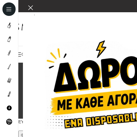
ΌΛΕΣ ΟΙ ΚΑΤΗΓΟΡΊΕΣ
BUNDLES
HOME
ΚΑΤΆΣΤΗΜΑ
ΕΠΙΚΟ
ΗΛΕΚΤΡΟΝΙΚΆ ΤΣΙΓΆΡΑ
ΑΤΜΟΠΟΙΗΤΈΣ
ΥΓΡΆ ΑΝΑΠΛΉΡ
36 Προϊόντα
35 Προϊόντα
518 Προϊόντα
ΕΎΡΟΣ ΤΙΜΉΣ
Αρχική σε
Φιλτράρισμα