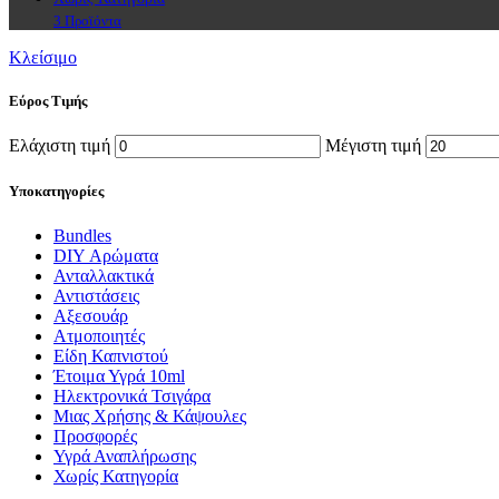
3 Προϊόντα
Κλείσιμο
Εύρος Τιμής
Ελάχιστη τιμή
Μέγιστη τιμή
Υποκατηγορίες
Bundles
DIY Αρώματα
Ανταλλακτικά
Αντιστάσεις
Αξεσουάρ
Ατμοποιητές
Είδη Καπνιστού
Έτοιμα Υγρά 10ml
Ηλεκτρονικά Τσιγάρα
Μιας Χρήσης & Κάψουλες
Προσφορές
Υγρά Αναπλήρωσης
Χωρίς Κατηγορία