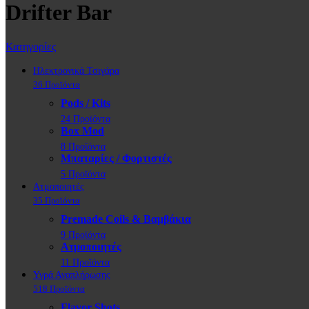
Drifter Bar
Κατηγορίες
Ηλεκτρονικά Τσιγάρα
36 Προϊόντα
Pods / Kits
24 Προϊόντα
Box Mod
8 Προϊόντα
Μπαταρίες / Φορτιστές
5 Προϊόντα
Ατμοποιητές
35 Προϊόντα
Premade Coils & Βαμβάκια
9 Προϊόντα
Ατμοποιητές
11 Προϊόντα
Υγρά Αναπλήρωσης
518 Προϊόντα
Flavor Shots