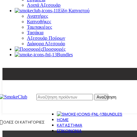
Λοιπά Αξεσουάρ
Είδη Καπνιστού
Αναπτήρες
Καπνοθήκες
Ταμπακιέρες
Τασάκια
Αξεσουάρ Πούρων
Διάφορα Αξεσουάρ
Προσφορές
Bundles
Αναζήτηση
BUNDLES
HOME
ΌΛΕΣ ΟΙ ΚΑΤΗΓΟΡΊΕΣ
ΚΑΤΆΣΤΗΜΑ
ΕΠΙΚΟΙΝΩΝΊΑ