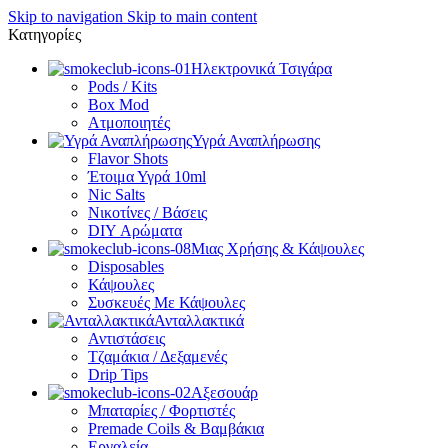
Skip to navigation
Skip to main content
Κατηγορίες
Ηλεκτρονικά Τσιγάρα
Pods / Kits
Box Mod
Ατμοποιητές
Υγρά Αναπλήρωσης
Flavor Shots
Έτοιμα Υγρά 10ml
Nic Salts
Νικοτίνες / Βάσεις
DIY Αρώματα
Μιας Χρήσης & Κάψουλες
Disposables
Κάψουλες
Συσκευές Με Κάψουλες
Ανταλλακτικά
Αντιστάσεις
Τζαμάκια / Δεξαμενές
Drip Tips
Αξεσουάρ
Μπαταρίες / Φορτιστές
Premade Coils & Βαμβάκια
Εργαλεία