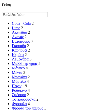
Γεύση
Coca - Cola
2
Lime
2
Ακτινίδιο
2
Ανανάς
2
Βατόμουρο
7
Γκουάβα
2
Καρπούζι
2
Κεράσι
2
Λεμονάδα
3
Μαλλί της γριάς
2
Μάνγκο
4
Μέντα
2
Μπανάνα
2
Μύρτιλο
4
Πάγος
19
Ροδάκινο
4
Σμέουρο
2
Τσιχλόφουσκα
2
Φράουλα
4
Φρούτα του πάθους
1