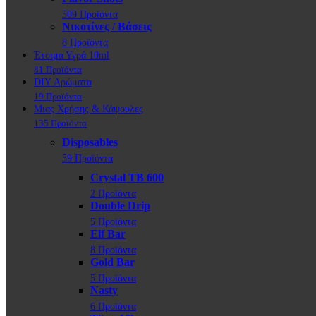
509 Προϊόντα
Νικοτίνες / Βάσεις
8 Προϊόντα
Έτοιμα Υγρά 10ml
81 Προϊόντα
DIY Αρώματα
19 Προϊόντα
Μιας Χρήσης & Κάψουλες
135 Προϊόντα
Disposables
59 Προϊόντα
Crystal TB 600
2 Προϊόντα
Double Drip
5 Προϊόντα
Elf Bar
8 Προϊόντα
Gold Bar
5 Προϊόντα
Nasty
6 Προϊόντα