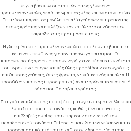
μείγμα βασικών συστατικών όπως γλυκερίνη,
προπυλενογλυκόλη, νερό, αρωματικές ύλες και ενίοτε νικοτίνη.
Επιπλέον υπάρχει σε μεγάλη ποικιλία γεύσεων επιτρέποντας
στους χρήστες να επιλέξουν την κατάλληλη σύνθεση που
ταιριάζει στις προτιμήσεις τους.
Η γλυκερίνη και η προπυλενογλυκόλη αποτελούν τη βάση του
και είναι υπεύθυνες για την παραγωγή του ατμού. Οι
κατασκευαστές χρησιμοποιούν νερό για να πέσει η πυκνότητα
του υγρού, ενώ οι αρωματικές ύλες προσδίδουν στο υγρό τις
επιθυμητές γεύσεις, όπως φρούτα, γλυκά, καπνός και άλλα. Η
προσθήκη νικοτίνης ( προαιρετικά ) αναπληρώνει τη νικοτινική
δόση που θα λάβει ο χρήστης.
Το υγρό αναπλήρωσης προσφέρει μια υγιεινότερη εναλλακτική
λύση διακοπής του τσιγάρου, καθώς δεν παράγει τις
επιβλαβείς ουσίες που υπάρχουν στον καπνό του
παραδοσιακού τσιγάρου. Επίσης, η ποικιλία των γεύσεων και η
προσαρμοστικότητά του το καθιστούν δημοφιλές στους