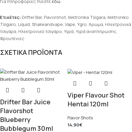
Για πληροφορίες πιέστε
εδώ
.
Ετικέτες:
Drifter Bar
,
Flavorshot
,
Ilektronika Tsigara
,
Ilektroniko
Tsigaro
,
Liquid
,
Shakeandvape
,
Vape
,
Ygro
,
Άρωμα
,
Ηλεκτρονικά
τσιγάρα
,
Ηλεκτρονικό τσιγάρο
,
Υγρά
,
Υγρά αναπλήρωσης
,
Φρουτένιες
ΣΧΕΤΙΚΑ ΠΡΟΪΟΝΤΑ
Viper Flavour Shot
Drifter Bar Juice
Hentai 120ml
Flavorshot
Flavor Shots
Blueberry
14,90
€
Bubblegum 30ml