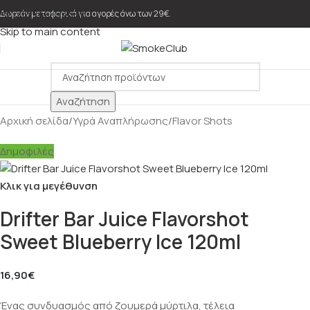
Skip to navigation
Δωρεάν μεταφορικά για αγορές άνω των 29€.
Skip to main content
Αναζήτηση
Αρχική σελίδα
/
Υγρά Αναπλήρωσης
/
Flavor Shots
Δημοφιλές
Κλικ για μεγέθυνση
Drifter Bar Juice Flavorshot
Sweet Blueberry Ice 120ml
16,90
€
Ένας συνδυασμός από ζουμερά μύρτιλα, τέλεια