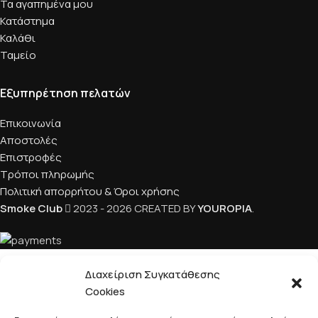
Τα αγαπημένα μου
Κατάστημα
Καλάθι
Ταμείο
Εξυπηρέτηση πελατών
Επικοινωνία
Αποστολές
Επιστροφές
Τρόποι πληρωμής
Πολιτική απορρήτου & Όροι χρήσης
Smoke Club
2023 - 2026 CREATED BY
YOUROPIA
.
Διαχείριση Συγκατάθεσης
Facebook
Instagram
TikTok
Cookies
Κατάστημα