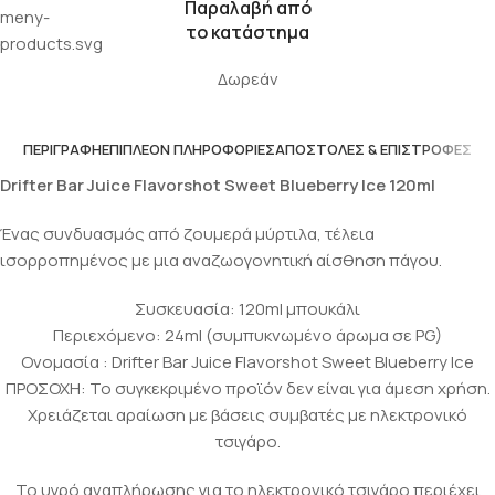
Παραλαβή από
το κατάστημα
Δωρεάν
ΠΕΡΙΓΡΑΦΉ
ΕΠΙΠΛΈΟΝ ΠΛΗΡΟΦΟΡΊΕΣ
ΑΠΟΣΤΟΛΈΣ & ΕΠΙΣΤΡΟΦΈΣ
Drifter Bar Juice Flavorshot Sweet Blueberry Ice 120ml
Ένας συνδυασμός από ζουμερά μύρτιλα, τέλεια
ισορροπημένος με μια αναζωογονητική αίσθηση πάγου.
Συσκευασία: 120ml μπουκάλι
Περιεχόμενο: 24ml (συμπυκνωμένο άρωμα σε PG)
Ονομασία : Drifter Bar Juice Flavorshot Sweet Blueberry Ice
ΠΡΟΣΟΧΗ: Το συγκεκριμένο προϊόν δεν είναι για άμεση χρήση.
Χρειάζεται αραίωση με βάσεις συμβατές με ηλεκτρονικό
τσιγάρο.
Το υγρό αναπλήρωσης για το ηλεκτρονικό τσιγάρο περιέχει