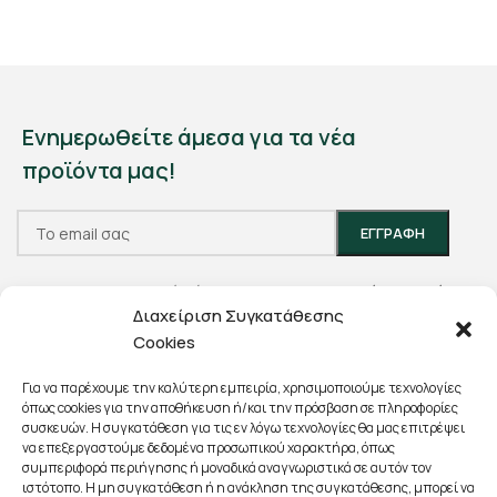
Ενημερωθείτε άμεσα για τα νέα
προϊόντα μας!
Θα χρησιμοποιηθεί σύμφωνα με την
Πολιτική Απορρήτου
Διαχείριση Συγκατάθεσης
μας.
Cookies
Για να παρέχουμε την καλύτερη εμπειρία, χρησιμοποιούμε τεχνολογίες
όπως cookies για την αποθήκευση ή/και την πρόσβαση σε πληροφορίες
συσκευών. Η συγκατάθεση για τις εν λόγω τεχνολογίες θα μας επιτρέψει
να επεξεργαστούμε δεδομένα προσωπικού χαρακτήρα, όπως
συμπεριφορά περιήγησης ή μοναδικά αναγνωριστικά σε αυτόν τον
Διαδόχου Παύλου 14, Πτολεμαΐδα
ιστότοπο. Η μη συγκατάθεση ή η ανάκληση της συγκατάθεσης, μπορεί να