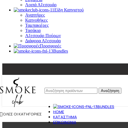
Λοιπά Αξεσουάρ
Είδη Καπνιστού
Αναπτήρες
Καπνοθήκες
Ταμπακιέρες
Τασάκια
Αξεσουάρ Πούρων
Διάφορα Αξεσουάρ
Προσφορές
Bundles
Αναζήτηση
BUNDLES
HOME
ΌΛΕΣ ΟΙ ΚΑΤΗΓΟΡΊΕΣ
ΚΑΤΆΣΤΗΜΑ
ΕΠΙΚΟΙΝΩΝΊΑ