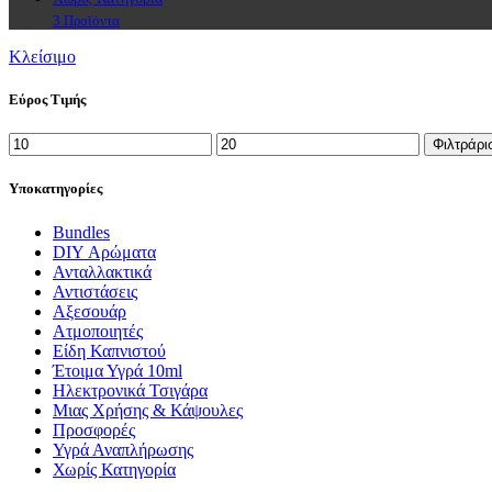
3 Προϊόντα
Κλείσιμο
Εύρος Τιμής
Ελάχιστη
Μέγιστη
Φιλτράρι
τιμή
τιμή
Υποκατηγορίες
Bundles
DIY Αρώματα
Ανταλλακτικά
Αντιστάσεις
Αξεσουάρ
Ατμοποιητές
Είδη Καπνιστού
Έτοιμα Υγρά 10ml
Ηλεκτρονικά Τσιγάρα
Μιας Χρήσης & Κάψουλες
Προσφορές
Υγρά Αναπλήρωσης
Χωρίς Κατηγορία