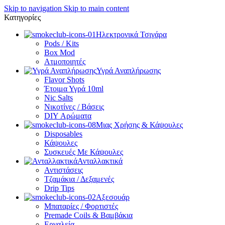
Skip to navigation
Skip to main content
Κατηγορίες
Ηλεκτρονικά Τσιγάρα
Pods / Kits
Box Mod
Ατμοποιητές
Υγρά Αναπλήρωσης
Flavor Shots
Έτοιμα Υγρά 10ml
Nic Salts
Νικοτίνες / Βάσεις
DIY Αρώματα
Μιας Χρήσης & Κάψουλες
Disposables
Κάψουλες
Συσκευές Με Κάψουλες
Ανταλλακτικά
Αντιστάσεις
Τζαμάκια / Δεξαμενές
Drip Tips
Αξεσουάρ
Μπαταρίες / Φορτιστές
Premade Coils & Βαμβάκια
Εργαλεία