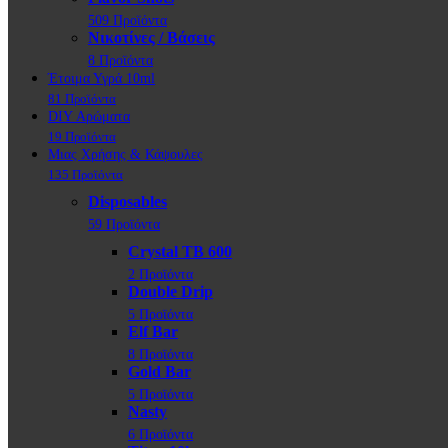
509 Προϊόντα
Νικοτίνες / Βάσεις
8 Προϊόντα
Έτοιμα Υγρά 10ml
81 Προϊόντα
DIY Αρώματα
19 Προϊόντα
Μιας Χρήσης & Κάψουλες
135 Προϊόντα
Disposables
59 Προϊόντα
Crystal TB 600
2 Προϊόντα
Double Drip
5 Προϊόντα
Elf Bar
8 Προϊόντα
Gold Bar
5 Προϊόντα
Nasty
6 Προϊόντα