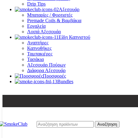
Drip Tips
Αξεσουάρ
Μπαταρίες / Φορτιστές
Premade Coils & Βαμβάκια
Εργαλεία
Λοιπά Αξεσουάρ
Είδη Καπνιστού
Αναπτήρες
Καπνοθήκες
Ταμπακιέρες
Τασάκια
Αξεσουάρ Πούρων
Διάφορα Αξεσουάρ
Προσφορές
Bundles
Αναζήτηση