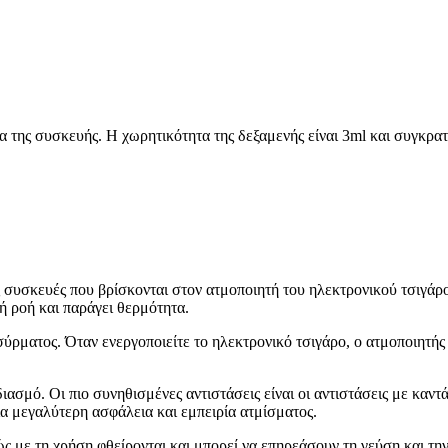
της συσκευής. Η χωρητικότητα της δεξαμενής είναι 3ml και συγκρατ
ς συσκευές που βρίσκονται στον ατμοποιητή του ηλεκτρονικού τσιγάρ
κή ροή και παράγει θερμότητα.
σύρματος. Όταν ενεργοποιείτε το ηλεκτρονικό τσιγάρο, ο ατμοποιητής
ιασμό. Οι πιο συνηθισμένες αντιστάσεις είναι οι αντιστάσεις με καντ
ια μεγαλύτερη ασφάλεια και εμπειρία ατμίσματος.
θώς με τη χρήση φθείρονται και μπορεί να επηρεάσουν τη γεύση και τη