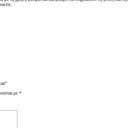
οιείτε.
can”
ώνονται με
*