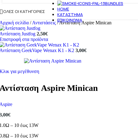
BUNDLES
HOME
ΌΛΕΣ ΟΙ ΚΑΤΗΓΟΡΊΕΣ
ΚΑΤΆΣΤΗΜΑ
ΕΠΙΚΟΙΝΩΝΊΑ
Αρχική σελίδα
/
Αντιστάσεις
/
Αντίσταση Aspire Minican
Αντίσταση Justfog
2,50
€
Επιστροφή στα προϊόντα
Αντίσταση GeekVape Wenax K1 - K2
3,00
€
Κλικ για μεγέθυνση
Αντίσταση Aspire Minican
Aspire
3,00
€
1.0Ω – 10 έως 13W
0.8Ω – 10 έως 13W