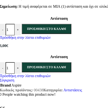
Σημείωση:
Η τιμή αναφέρεται σε ΜΙΑ (1) αντίσταση και όχι σε ολό
Αντίσταση
Αντίσταση Aspire Minican ποσότητα
ΠΡΟΣΘΉΚΗ ΣΤΟ ΚΑΛΆΘΙ
-
+
Πρόσθήκη στην λίστα επιθυμιών
3,00
€
Αντίσταση
Αντίσταση Aspire Minican ποσότητα
ΠΡΟΣΘΉΚΗ ΣΤΟ ΚΑΛΆΘΙ
-
+
Πρόσθήκη στην λίστα επιθυμιών
Σύγκριση
Brand
Aspire
Κωδικός προϊόντος:
00438
Κατηγορία:
Αντιστάσεις
0
People watching this product now!