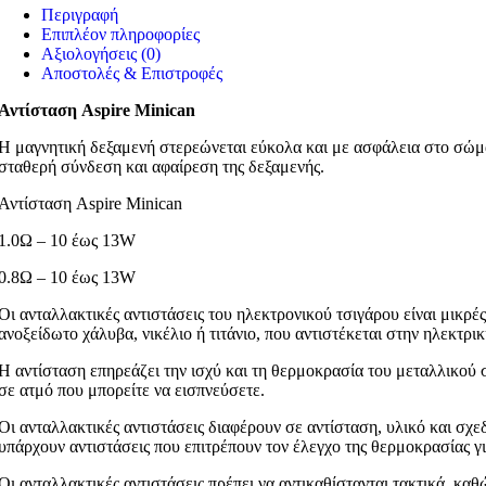
Περιγραφή
Επιπλέον πληροφορίες
Αξιολογήσεις (0)
Αποστολές & Επιστροφές
Αντίσταση Aspire Minican
Η μαγνητική δεξαμενή στερεώνεται εύκολα και με ασφάλεια στο σώμα 
σταθερή σύνδεση και αφαίρεση της δεξαμενής.
Αντίσταση Aspire Minican
1.0Ω – 10 έως 13W
0.8Ω – 10 έως 13W
Οι ανταλλακτικές αντιστάσεις του ηλεκτρονικού τσιγάρου είναι μικρέ
ανοξείδωτο χάλυβα, νικέλιο ή τιτάνιο, που αντιστέκεται στην ηλεκτρι
Η αντίσταση επηρεάζει την ισχύ και τη θερμοκρασία του μεταλλικού 
σε ατμό που μπορείτε να εισπνεύσετε.
Οι ανταλλακτικές αντιστάσεις διαφέρουν σε αντίσταση, υλικό και σχεδ
υπάρχουν αντιστάσεις που επιτρέπουν τον έλεγχο της θερμοκρασίας γ
Οι ανταλλακτικές αντιστάσεις πρέπει να αντικαθίστανται τακτικά, κα