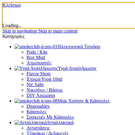
Κλείσιμο
Loading...
Skip to navigation
Skip to main content
Κατηγορίες
Ηλεκτρονικά Τσιγάρα
Pods / Kits
Box Mod
Ατμοποιητές
Υγρά Αναπλήρωσης
Flavor Shots
Έτοιμα Υγρά 10ml
Nic Salts
Νικοτίνες / Βάσεις
DIY Αρώματα
Μιας Χρήσης & Κάψουλες
Disposables
Κάψουλες
Συσκευές Με Κάψουλες
Ανταλλακτικά
Αντιστάσεις
Τζαμάκια / Δεξαμενές