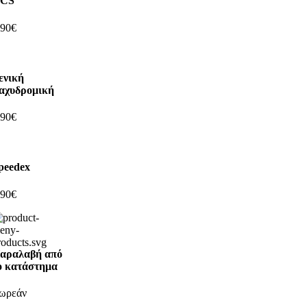
CS
,90€
ενική
αχυδρομική
,90€
peedex
,90€
αραλαβή από
ο κατάστημα
ωρεάν