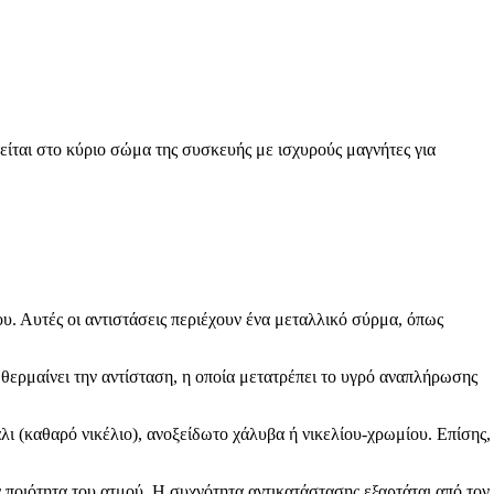
είται στο κύριο σώμα της συσκευής με ισχυρούς μαγνήτες για
ου. Αυτές οι αντιστάσεις περιέχουν ένα μεταλλικό σύρμα, όπως
 θερμαίνει την αντίσταση, η οποία μετατρέπει το υγρό αναπλήρωσης
άλι (καθαρό νικέλιο), ανοξείδωτο χάλυβα ή νικελίου-χρωμίου. Επίσης,
ν ποιότητα του ατμού. Η συχνότητα αντικατάστασης εξαρτάται από τον