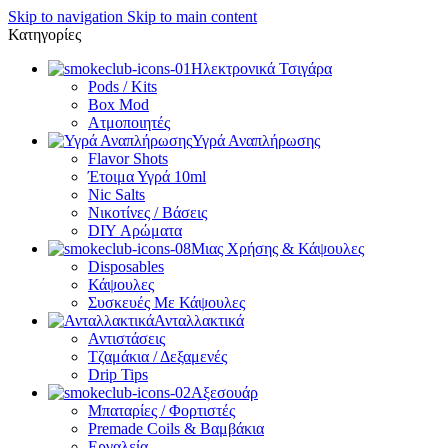
Skip to navigation
Skip to main content
Κατηγορίες
Ηλεκτρονικά Τσιγάρα
Pods / Kits
Box Mod
Ατμοποιητές
Υγρά Αναπλήρωσης
Flavor Shots
Έτοιμα Υγρά 10ml
Nic Salts
Νικοτίνες / Βάσεις
DIY Αρώματα
Μιας Χρήσης & Κάψουλες
Disposables
Κάψουλες
Συσκευές Με Κάψουλες
Ανταλλακτικά
Αντιστάσεις
Τζαμάκια / Δεξαμενές
Drip Tips
Αξεσουάρ
Μπαταρίες / Φορτιστές
Premade Coils & Βαμβάκια
Εργαλεία