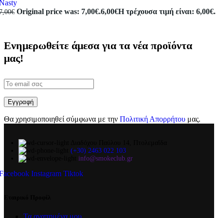
Nasty
Original price was: 7,00€.
6,00
€
Η τρέχουσα τιμή είναι: 6,00€.
7,00
€
Ενημερωθείτε άμεσα για τα νέα προϊόντα
μας!
Θα χρησιμοποιηθεί σύμφωνα με την
Πολιτική Απορρήτου
μας.
Διαδόχου Παύλου 14, Πτολεμαΐδα
(+30) 2463 022 103
info@smokeclub.gr
Facebook
Instagram
Tiktok
Εταιρικό Προφίλ
Τα αγαπημένα μου