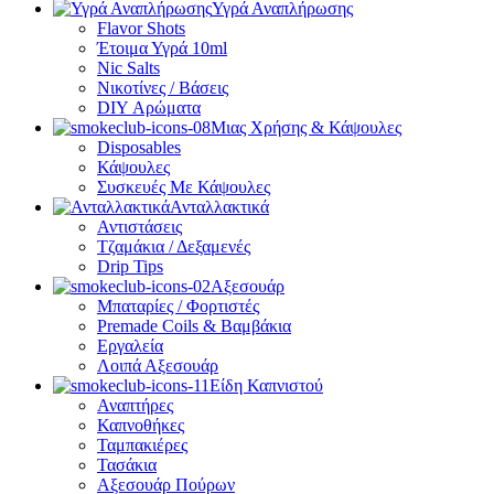
Υγρά Αναπλήρωσης
Flavor Shots
Έτοιμα Υγρά 10ml
Nic Salts
Νικοτίνες / Βάσεις
DIY Αρώματα
Μιας Χρήσης & Κάψουλες
Disposables
Κάψουλες
Συσκευές Με Κάψουλες
Ανταλλακτικά
Αντιστάσεις
Τζαμάκια / Δεξαμενές
Drip Tips
Αξεσουάρ
Μπαταρίες / Φορτιστές
Premade Coils & Βαμβάκια
Εργαλεία
Λοιπά Αξεσουάρ
Είδη Καπνιστού
Αναπτήρες
Καπνοθήκες
Ταμπακιέρες
Τασάκια
Αξεσουάρ Πούρων