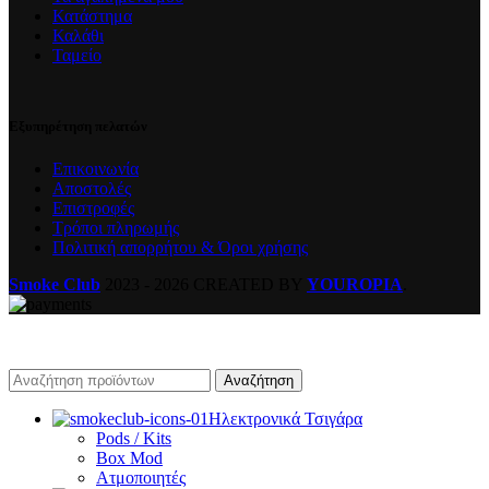
Κατάστημα
Καλάθι
Ταμείο
Εξυπηρέτηση πελατών
Επικοινωνία
Αποστολές
Επιστροφές
Τρόποι πληρωμής
Πολιτική απορρήτου & Όροι χρήσης
Smoke Club
2023 - 2026 CREATED BY
YOUROPIA
.
Αναζήτηση
Ηλεκτρονικά Τσιγάρα
Pods / Kits
Box Mod
Ατμοποιητές