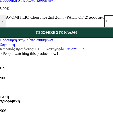
Πρόσθήκη στην λίστα επιθυμιών
5,90
€
AVOMI FLIQ Cherry Ice 2ml 20mg (PACK OF 2) ποσότητα
-
ΠΡΟΣΘΉΚΗ ΣΤΟ ΚΑΛΆΘΙ
Πρόσθήκη στην λίστα επιθυμιών
Σύγκριση
Κωδικός προϊόντος:
01333
Κατηγορία:
Avomi Fliq
0
People watching this product now!
CS
,90€
ενική
αχυδρομική
,90€