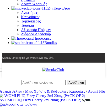
Λοιπά Αξεσουάρ
Είδη Καπνιστού
Αναπτήρες
Καπνοθήκες
Ταμπακιέρες
Τασάκια
Αξεσουάρ Πούρων
Διάφορα Αξεσουάρ
Προσφορές
Bundles
Δωρεάν μεταφορικά για αγορές άνω των 29€.
Αναζήτηση
Αρχική σελίδα
/
Μιας Χρήσης & Κάψουλες
/
Κάψουλες
/
Avomi Fliq
AVOMI FLIQ Fizzy Cherry 2ml 20mg (PACK OF 2)
5,90
€
Επιστροφή στα προϊόντα