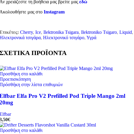
Αν χρειάζεστε τη βοήθεια μας βρείτε μας
εδώ
Ακολουθήστε μας στο
Instagram
Ετικέτες:
Cherry
,
Ice
,
Ilektronika Tsigara
,
Ilektroniko Tsigaro
,
Liquid
,
Ηλεκτρονικά τσιγάρα
,
Ηλεκτρονικό τσιγάρο
,
Υγρά
ΣΧΕΤΙΚΑ ΠΡΟΪΟΝΤΑ
Προσθήκη στο καλάθι
Προεπισκόπηση
Πρόσθήκη στην λίστα επιθυμιών
Elfbar Elfa Pro V2 Prefilled Pod Triple Mango 2ml
20mg
Elfbar
3,50
€
Προσθήκη στο καλάθι