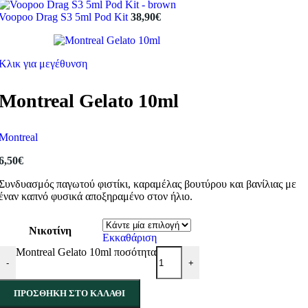
Voopoo Drag S3 5ml Pod Kit
38,90
€
Κλικ για μεγέθυνση
Montreal Gelato 10ml
Montreal
6,50
€
Συνδυασμός παγωτού φιστίκι, καραμέλας βουτύρου και βανίλιας με
έναν καπνό φυσικά αποξηραμένο στον ήλιο.
Νικοτίνη
Εκκαθάριση
Montreal Gelato 10ml ποσότητα
-
+
ΠΡΟΣΘΉΚΗ ΣΤΟ ΚΑΛΆΘΙ