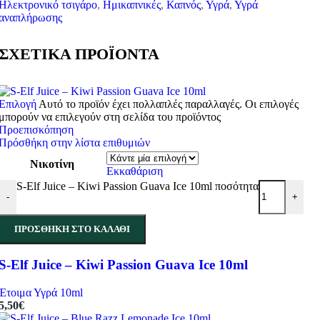
Ηλεκτρονικό τσιγάρο
,
Ημικαπνικές
,
Καπνός
,
Υγρά
,
Υγρά
αναπλήρωσης
ΣΧΕΤΙΚΑ ΠΡΟΪΟΝΤΑ
Επιλογή
Αυτό το προϊόν έχει πολλαπλές παραλλαγές. Οι επιλογές
μπορούν να επιλεγούν στη σελίδα του προϊόντος
Προεπισκόπηση
Πρόσθήκη στην λίστα επιθυμιών
Νικοτίνη
Εκκαθάριση
S-Elf Juice – Kiwi Passion Guava Ice 10ml ποσότητα
-
+
ΠΡΟΣΘΉΚΗ ΣΤΟ ΚΑΛΆΘΙ
S-Elf Juice – Kiwi Passion Guava Ice 10ml
Έτοιμα Υγρά 10ml
5,50
€