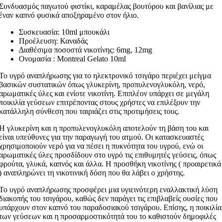
Συνδυασμός παγωτού φιστίκι, καραμέλας βουτύρου και βανίλιας με
έναν καπνό φυσικά αποξηραμένο στον ήλιο.
Συσκευασία: 10ml μπουκάλι
Προέλευση: Καναδάς
Διαθέσιμα ποσοστά νικοτίνης: 6mg, 12mg
Ονομασία : Montreal Gelato 10ml
Το υγρό αναπλήρωσης για το ηλεκτρονικό τσιγάρο περιέχει μείγμα
βασικών συστατικών όπως γλυκερίνη, προπυλενογλυκόλη, νερό,
αρωματικές ύλες και ενίοτε νικοτίνη. Επιπλέον υπάρχει σε μεγάλη
ποικιλία γεύσεων επιτρέποντας στους χρήστες να επιλέξουν την
κατάλληλη σύνθεση που ταιριάζει στις προτιμήσεις τους.
Η γλυκερίνη και η προπυλενογλυκόλη αποτελούν τη βάση του και
είναι υπεύθυνες για την παραγωγή του ατμού. Οι κατασκευαστές
χρησιμοποιούν νερό για να πέσει η πυκνότητα του υγρού, ενώ οι
αρωματικές ύλες προσδίδουν στο υγρό τις επιθυμητές γεύσεις, όπως
φρούτα, γλυκά, καπνός και άλλα. Η προσθήκη νικοτίνης ( προαιρετικά
) αναπληρώνει τη νικοτινική δόση που θα λάβει ο χρήστης.
Το υγρό αναπλήρωσης προσφέρει μια υγιεινότερη εναλλακτική λύση
διακοπής του τσιγάρου, καθώς δεν παράγει τις επιβλαβείς ουσίες που
υπάρχουν στον καπνό του παραδοσιακού τσιγάρου. Επίσης, η ποικιλία
των γεύσεων και η προσαρμοστικότητά του το καθιστούν δημοφιλές