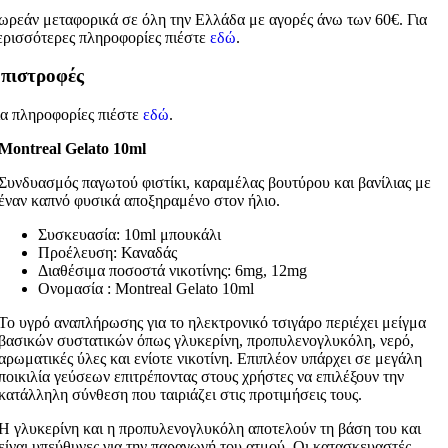
ωρεάν μεταφορικά σε όλη την Ελλάδα με αγορές άνω των 60€. Για
ερισσότερες πληροφορίες πιέστε
εδώ
.
πιστροφές
ια πληροφορίες πιέστε
εδώ
.
Montreal Gelato 10ml
Συνδυασμός παγωτού φιστίκι, καραμέλας βουτύρου και βανίλιας με
έναν καπνό φυσικά αποξηραμένο στον ήλιο.
Συσκευασία: 10ml μπουκάλι
Προέλευση: Καναδάς
Διαθέσιμα ποσοστά νικοτίνης: 6mg, 12mg
Ονομασία : Montreal Gelato 10ml
Το υγρό αναπλήρωσης για το ηλεκτρονικό τσιγάρο περιέχει μείγμα
βασικών συστατικών όπως γλυκερίνη, προπυλενογλυκόλη, νερό,
αρωματικές ύλες και ενίοτε νικοτίνη. Επιπλέον υπάρχει σε μεγάλη
ποικιλία γεύσεων επιτρέποντας στους χρήστες να επιλέξουν την
κατάλληλη σύνθεση που ταιριάζει στις προτιμήσεις τους.
Η γλυκερίνη και η προπυλενογλυκόλη αποτελούν τη βάση του και
είναι υπεύθυνες για την παραγωγή του ατμού. Οι κατασκευαστές