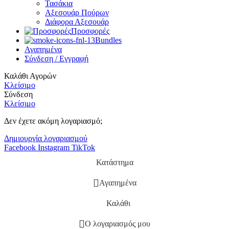
Τασάκια
Αξεσουάρ Πούρων
Διάφορα Αξεσουάρ
Προσφορές
Bundles
Αγαπημένα
Σύνδεση / Εγγραφή
Καλάθι Αγορών
Κλείσιμο
Σύνδεση
Κλείσιμο
Δεν έχετε ακόμη λογαριασμό;
Δημιουργία λογαριασμού
Facebook
Instagram
TikTok
Κατάστημα
Αγαπημένα
Καλάθι
Ο λογαριασμός μου