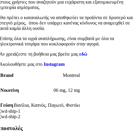
στους χρήστες που αναζητούν μια ευχάριστη και εξατομικευμένη
εμπειρία ατμίσματος.
Θα πρέπει ο καταναλωτής να αποθηκεύει τα προϊόντα σε δροσερό και
στεγνό μέρος, όπου δεν υπάρχει κανένας κίνδυνος να αναμειχθεί σε
αυτά καμία άλλη ουσία.
Επίσης όλα τα υγρά αναπλήρωσης, είναι συμβατά με όλα τα
ηλεκτρονικά τσιγάρα που κυκλοφορούν στην αγορά.
Αν χρειάζεστε τη βοήθεια μας βρείτε μας
εδώ
Ακολουθήστε μας στο
Instagram
Brand
Montreal
Νικοτίνη
06 mg
,
12 mg
Γεύση
Βανίλια
,
Καπνός
,
Παγωτό
,
Φιστίκι
ποστολές