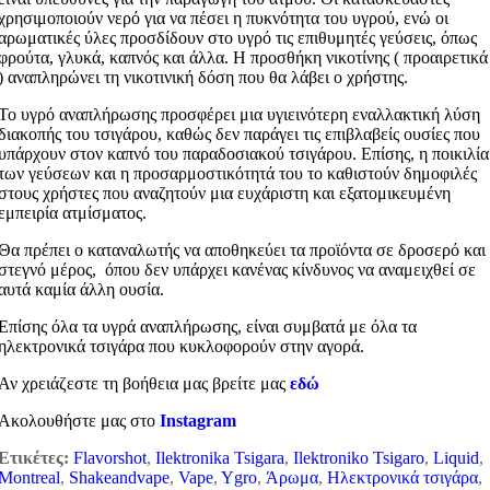
χρησιμοποιούν νερό για να πέσει η πυκνότητα του υγρού, ενώ οι
αρωματικές ύλες προσδίδουν στο υγρό τις επιθυμητές γεύσεις, όπως
φρούτα, γλυκά, καπνός και άλλα. Η προσθήκη νικοτίνης ( προαιρετικά
) αναπληρώνει τη νικοτινική δόση που θα λάβει ο χρήστης.
Το υγρό αναπλήρωσης προσφέρει μια υγιεινότερη εναλλακτική λύση
διακοπής του τσιγάρου, καθώς δεν παράγει τις επιβλαβείς ουσίες που
υπάρχουν στον καπνό του παραδοσιακού τσιγάρου. Επίσης, η ποικιλία
των γεύσεων και η προσαρμοστικότητά του το καθιστούν δημοφιλές
στους χρήστες που αναζητούν μια ευχάριστη και εξατομικευμένη
εμπειρία ατμίσματος.
Θα πρέπει ο καταναλωτής να αποθηκεύει τα προϊόντα σε δροσερό και
στεγνό μέρος, όπου δεν υπάρχει κανένας κίνδυνος να αναμειχθεί σε
αυτά καμία άλλη ουσία.
Επίσης όλα τα υγρά αναπλήρωσης, είναι συμβατά με όλα τα
ηλεκτρονικά τσιγάρα που κυκλοφορούν στην αγορά.
Αν χρειάζεστε τη βοήθεια μας βρείτε μας
εδώ
Ακολουθήστε μας στο
Instagram
Ετικέτες:
Flavorshot
,
Ilektronika Tsigara
,
Ilektroniko Tsigaro
,
Liquid
,
Montreal
,
Shakeandvape
,
Vape
,
Ygro
,
Άρωμα
,
Ηλεκτρονικά τσιγάρα
,