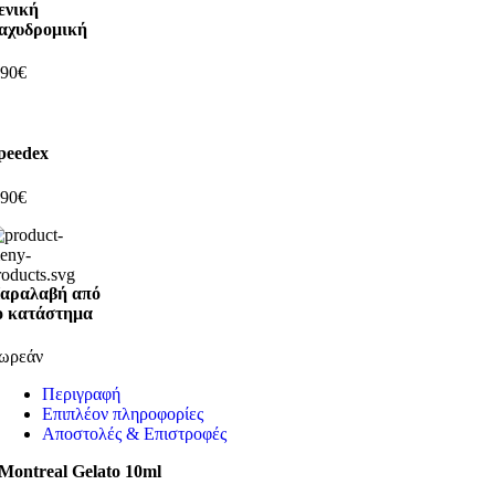
ενική
αχυδρομική
,90€
peedex
,90€
αραλαβή από
ο κατάστημα
ωρεάν
Περιγραφή
Επιπλέον πληροφορίες
Αποστολές & Επιστροφές
Montreal Gelato 10ml