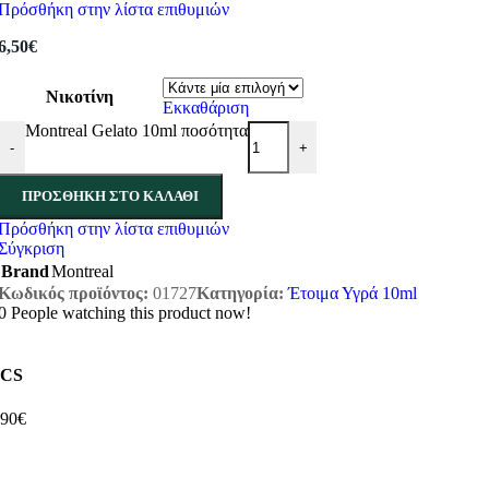
Πρόσθήκη στην λίστα επιθυμιών
6,50
€
Νικοτίνη
Εκκαθάριση
Montreal Gelato 10ml ποσότητα
-
+
ΠΡΟΣΘΉΚΗ ΣΤΟ ΚΑΛΆΘΙ
Πρόσθήκη στην λίστα επιθυμιών
Σύγκριση
Brand
Montreal
Κωδικός προϊόντος:
01727
Κατηγορία:
Έτοιμα Υγρά 10ml
0
People watching this product now!
CS
,90€