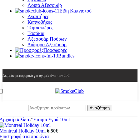
Λοιπά Αξεσουάρ
Είδη Καπνιστού
Αναπτήρες
Καπνοθήκες
Ταμπακιέρες
Τασάκια
Αξεσουάρ Πούρων
Διάφορα Αξεσουάρ
Προσφορές
Bundles
Δωρεάν μεταφορικά για αγορές άνω των 29€.
Αναζήτηση
Αρχική σελίδα
/
Έτοιμα Υγρά 10ml
Montreal Holiday 10ml
6,50
€
Επιστροφή στα προϊόντα