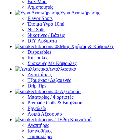
Box Mod
Ατμοποιητές
Υγρά Αναπλήρωσης
Flavor Shots
Έτοιμα Υγρά 10ml
Nic Salts
Νικοτίνες / Βάσεις
DIY Αρώματα
Μιας Χρήσης & Κάψουλες
Disposables
Κάψουλες
Συσκευές Με Κάψουλες
Ανταλλακτικά
Αντιστάσεις
Τζαμάκια / Δεξαμενές
Drip Tips
Αξεσουάρ
Μπαταρίες / Φορτιστές
Premade Coils & Βαμβάκια
Εργαλεία
Λοιπά Αξεσουάρ
Είδη Καπνιστού
Αναπτήρες
Καπνοθήκες
Ταμπακιέρες