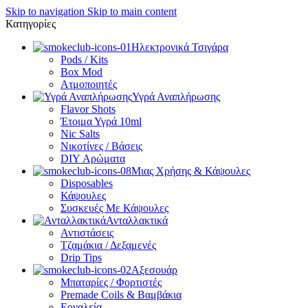
Skip to navigation
Skip to main content
Κατηγορίες
Ηλεκτρονικά Τσιγάρα
Pods / Kits
Box Mod
Ατμοποιητές
Υγρά Αναπλήρωσης
Flavor Shots
Έτοιμα Υγρά 10ml
Nic Salts
Νικοτίνες / Βάσεις
DIY Αρώματα
Μιας Χρήσης & Κάψουλες
Disposables
Κάψουλες
Συσκευές Με Κάψουλες
Ανταλλακτικά
Αντιστάσεις
Τζαμάκια / Δεξαμενές
Drip Tips
Αξεσουάρ
Μπαταρίες / Φορτιστές
Premade Coils & Βαμβάκια
Εργαλεία