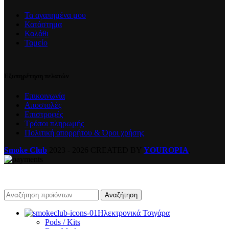
Τα αγαπημένα μου
Κατάστημα
Καλάθι
Ταμείο
Εξυπηρέτηση πελατών
Επικοινωνία
Αποστολές
Επιστροφές
Τρόποι πληρωμής
Πολιτική απορρήτου & Όροι χρήσης
Smoke Club
2023 - 2026 CREATED BY
YOUROPIA
.
Αναζήτηση
Ηλεκτρονικά Τσιγάρα
Pods / Kits