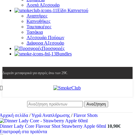
Λοιπά Αξεσουάρ
Είδη Καπνιστού
Αναπτήρες
Καπνοθήκες
Ταμπακιέρες
Τασάκια
Αξεσουάρ Πούρων
Διάφορα Αξεσουάρ
Προσφορές
Bundles
Δωρεάν μεταφορικά για αγορές άνω των 29€.
Αναζήτηση
Αρχική σελίδα
/
Υγρά Αναπλήρωσης
/
Flavor Shots
Dinner Lady Core Flavour Shot Strawberry Apple 60ml
10,90
€
Επιστροφή στα προϊόντα