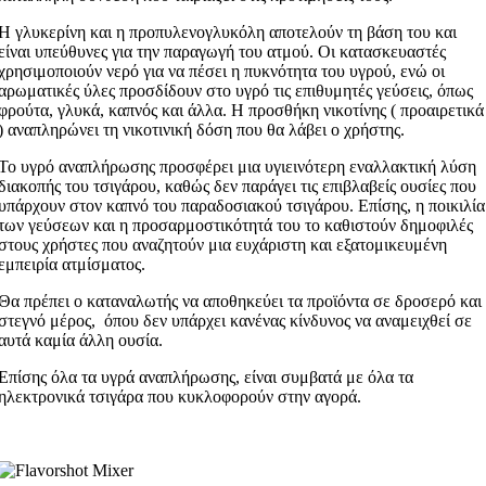
Η γλυκερίνη και η προπυλενογλυκόλη αποτελούν τη βάση του και
είναι υπεύθυνες για την παραγωγή του ατμού. Οι κατασκευαστές
χρησιμοποιούν νερό για να πέσει η πυκνότητα του υγρού, ενώ οι
αρωματικές ύλες προσδίδουν στο υγρό τις επιθυμητές γεύσεις, όπως
φρούτα, γλυκά, καπνός και άλλα. Η προσθήκη νικοτίνης ( προαιρετικά
) αναπληρώνει τη νικοτινική δόση που θα λάβει ο χρήστης.
Το υγρό αναπλήρωσης προσφέρει μια υγιεινότερη εναλλακτική λύση
διακοπής του τσιγάρου, καθώς δεν παράγει τις επιβλαβείς ουσίες που
υπάρχουν στον καπνό του παραδοσιακού τσιγάρου. Επίσης, η ποικιλία
των γεύσεων και η προσαρμοστικότητά του το καθιστούν δημοφιλές
στους χρήστες που αναζητούν μια ευχάριστη και εξατομικευμένη
εμπειρία ατμίσματος.
Θα πρέπει ο καταναλωτής να αποθηκεύει τα προϊόντα σε δροσερό και
στεγνό μέρος, όπου δεν υπάρχει κανένας κίνδυνος να αναμειχθεί σε
αυτά καμία άλλη ουσία.
Επίσης όλα τα υγρά αναπλήρωσης, είναι συμβατά με όλα τα
ηλεκτρονικά τσιγάρα που κυκλοφορούν στην αγορά.