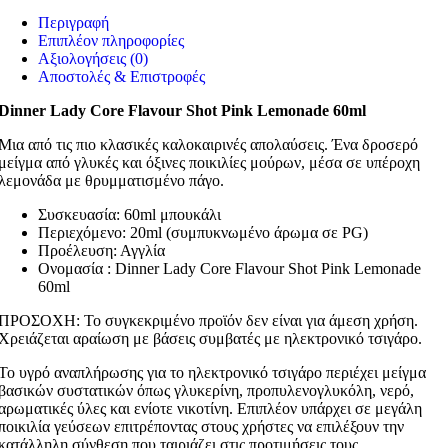
Περιγραφή
Επιπλέον πληροφορίες
Αξιολογήσεις (0)
Αποστολές & Επιστροφές
Dinner Lady Core Flavour Shot Pink Lemonade 60ml
Μια από τις πιο κλασικές καλοκαιρινές απολαύσεις. Ένα δροσερό
μείγμα από γλυκές και όξινες ποικιλίες μούρων, μέσα σε υπέροχη
λεμονάδα με θρυμματισμένο πάγο.
Συσκευασία: 60ml μπουκάλι
Περιεχόμενο: 20ml (συμπυκνωμένο άρωμα σε PG)
Προέλευση: Αγγλία
Ονομασία : Dinner Lady Core Flavour Shot Pink Lemonade
60ml
ΠΡΟΣΟΧΗ: Το συγκεκριμένο προϊόν δεν είναι για άμεση χρήση.
Χρειάζεται αραίωση με βάσεις συμβατές με ηλεκτρονικό τσιγάρο.
Το υγρό αναπλήρωσης για το ηλεκτρονικό τσιγάρο περιέχει μείγμα
βασικών συστατικών όπως γλυκερίνη, προπυλενογλυκόλη, νερό,
αρωματικές ύλες και ενίοτε νικοτίνη. Επιπλέον υπάρχει σε μεγάλη
ποικιλία γεύσεων επιτρέποντας στους χρήστες να επιλέξουν την
κατάλληλη σύνθεση που ταιριάζει στις προτιμήσεις τους.