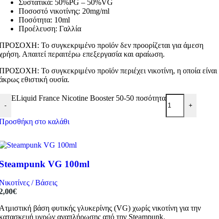
Συστατικά: 50%PG – 50%VG
Ποσοστό νικοτίνης: 20mg/ml
Ποσότητα: 10ml
Προέλευση: Γαλλία
ΠΡΟΣΟΧΗ: Το συγκεκριμένο προϊόν δεν προορίζεται για άμεση
χρήση. Απαιτεί περαιτέρω επεξεργασία και αραίωση.
ΠΡΟΣΟΧΗ: Το συγκεκριμένο προϊόν περιέχει νικοτίνη, η οποία είναι
άκρως εθιστική ουσία.
ELiquid France Nicotine Booster 50-50 ποσότητα
-
+
Προσθήκη στο καλάθι
Steampunk VG 100ml
Νικοτίνες / Βάσεις
2,00
€
Ατμιστική βάση φυτικής γλυκερίνης (VG) χωρίς νικοτίνη για την
κατασκευή υγρών αναπλήρωσης από την Steampunk.