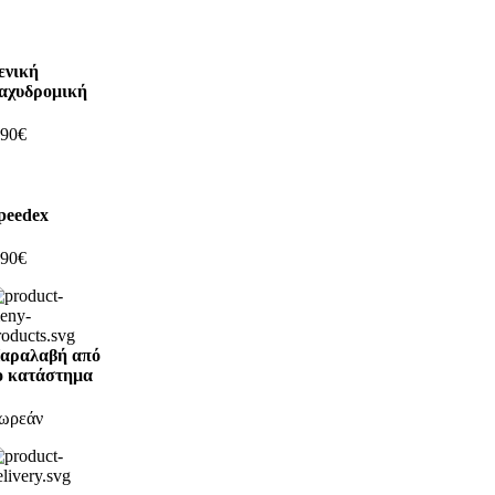
ενική
αχυδρομική
,90€
peedex
,90€
αραλαβή από
ο κατάστημα
ωρεάν