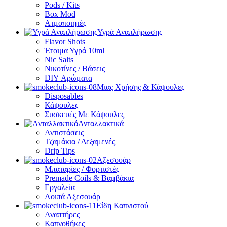
Pods / Kits
Box Mod
Ατμοποιητές
Υγρά Αναπλήρωσης
Flavor Shots
Έτοιμα Υγρά 10ml
Nic Salts
Νικοτίνες / Βάσεις
DIY Αρώματα
Μιας Χρήσης & Κάψουλες
Disposables
Κάψουλες
Συσκευές Με Κάψουλες
Ανταλλακτικά
Αντιστάσεις
Τζαμάκια / Δεξαμενές
Drip Tips
Αξεσουάρ
Μπαταρίες / Φορτιστές
Premade Coils & Βαμβάκια
Εργαλεία
Λοιπά Αξεσουάρ
Είδη Καπνιστού
Αναπτήρες
Καπνοθήκες