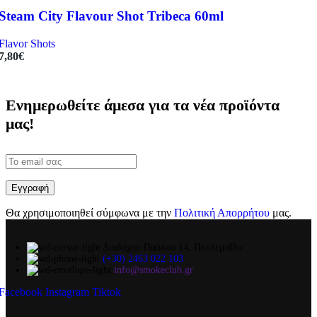
Steam City Flavour Shot Tribeca 60ml
Flavor Shots
7,80
€
Ενημερωθείτε άμεσα για τα νέα προϊόντα
μας!
Θα χρησιμοποιηθεί σύμφωνα με την
Πολιτική Απορρήτου
μας.
Διαδόχου Παύλου 14, Πτολεμαΐδα
(+30) 2463 022 103
info@smokeclub.gr
Facebook
Instagram
Tiktok