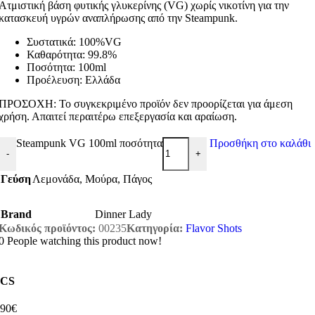
Ατμιστική βάση φυτικής γλυκερίνης (VG) χωρίς νικοτίνη για την
κατασκευή υγρών αναπλήρωσης από την Steampunk.
Συστατικά: 100%VG
Καθαρότητα: 99.8%
Ποσότητα: 100ml
Προέλευση: Ελλάδα
ΠΡΟΣΟΧΗ: Το συγκεκριμένο προϊόν δεν προορίζεται για άμεση
χρήση. Απαιτεί περαιτέρω επεξεργασία και αραίωση.
Steampunk VG 100ml ποσότητα
Προσθήκη στο καλάθι
-
+
Γεύση
Λεμονάδα
,
Μούρα
,
Πάγος
Brand
Dinner Lady
Κωδικός προϊόντος:
00235
Κατηγορία:
Flavor Shots
0
People watching this product now!
CS
,90€