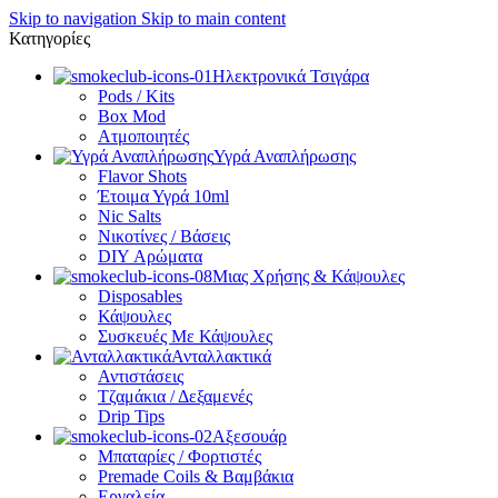
Skip to navigation
Skip to main content
Κατηγορίες
Ηλεκτρονικά Τσιγάρα
Pods / Kits
Box Mod
Ατμοποιητές
Υγρά Αναπλήρωσης
Flavor Shots
Έτοιμα Υγρά 10ml
Nic Salts
Νικοτίνες / Βάσεις
DIY Αρώματα
Μιας Χρήσης & Κάψουλες
Disposables
Κάψουλες
Συσκευές Με Κάψουλες
Ανταλλακτικά
Αντιστάσεις
Τζαμάκια / Δεξαμενές
Drip Tips
Αξεσουάρ
Μπαταρίες / Φορτιστές
Premade Coils & Βαμβάκια
Εργαλεία