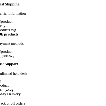
ast Shipping
arrier information
0k products
ayment methods
4/7 Support
nlimited help desk
-day Delivery
rack or off orders