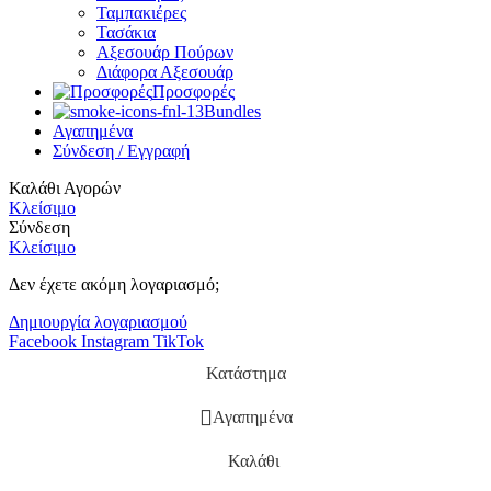
Ταμπακιέρες
Τασάκια
Αξεσουάρ Πούρων
Διάφορα Αξεσουάρ
Προσφορές
Bundles
Αγαπημένα
Σύνδεση / Εγγραφή
Καλάθι Αγορών
Κλείσιμο
Σύνδεση
Κλείσιμο
Δεν έχετε ακόμη λογαριασμό;
Δημιουργία λογαριασμού
Facebook
Instagram
TikTok
Κατάστημα
Αγαπημένα
Καλάθι