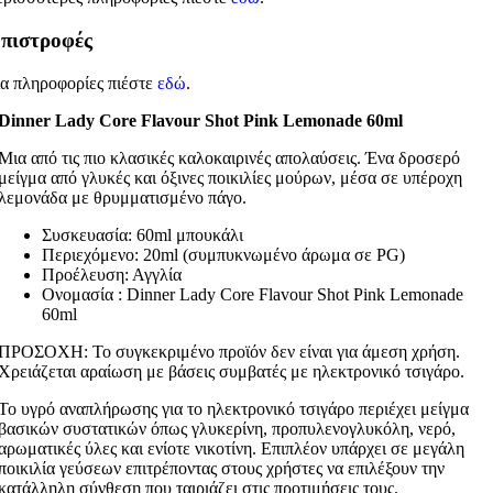
πιστροφές
ια πληροφορίες πιέστε
εδώ
.
Dinner Lady Core Flavour Shot Pink Lemonade 60ml
Μια από τις πιο κλασικές καλοκαιρινές απολαύσεις. Ένα δροσερό
μείγμα από γλυκές και όξινες ποικιλίες μούρων, μέσα σε υπέροχη
λεμονάδα με θρυμματισμένο πάγο.
Συσκευασία: 60ml μπουκάλι
Περιεχόμενο: 20ml (συμπυκνωμένο άρωμα σε PG)
Προέλευση: Αγγλία
Ονομασία : Dinner Lady Core Flavour Shot Pink Lemonade
60ml
ΠΡΟΣΟΧΗ: Το συγκεκριμένο προϊόν δεν είναι για άμεση χρήση.
Χρειάζεται αραίωση με βάσεις συμβατές με ηλεκτρονικό τσιγάρο.
Το υγρό αναπλήρωσης για το ηλεκτρονικό τσιγάρο περιέχει μείγμα
βασικών συστατικών όπως γλυκερίνη, προπυλενογλυκόλη, νερό,
αρωματικές ύλες και ενίοτε νικοτίνη. Επιπλέον υπάρχει σε μεγάλη
ποικιλία γεύσεων επιτρέποντας στους χρήστες να επιλέξουν την
κατάλληλη σύνθεση που ταιριάζει στις προτιμήσεις τους.