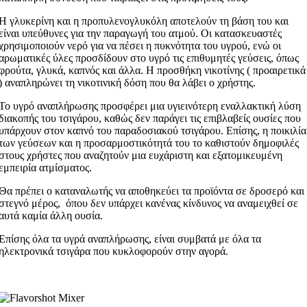
Η γλυκερίνη και η προπυλενογλυκόλη αποτελούν τη βάση του και
είναι υπεύθυνες για την παραγωγή του ατμού. Οι κατασκευαστές
χρησιμοποιούν νερό για να πέσει η πυκνότητα του υγρού, ενώ οι
αρωματικές ύλες προσδίδουν στο υγρό τις επιθυμητές γεύσεις, όπως
φρούτα, γλυκά, καπνός και άλλα. Η προσθήκη νικοτίνης ( προαιρετικά
) αναπληρώνει τη νικοτινική δόση που θα λάβει ο χρήστης.
Το υγρό αναπλήρωσης προσφέρει μια υγιεινότερη εναλλακτική λύση
διακοπής του τσιγάρου, καθώς δεν παράγει τις επιβλαβείς ουσίες που
υπάρχουν στον καπνό του παραδοσιακού τσιγάρου. Επίσης, η ποικιλία
των γεύσεων και η προσαρμοστικότητά του το καθιστούν δημοφιλές
στους χρήστες που αναζητούν μια ευχάριστη και εξατομικευμένη
εμπειρία ατμίσματος.
Θα πρέπει ο καταναλωτής να αποθηκεύει τα προϊόντα σε δροσερό και
στεγνό μέρος, όπου δεν υπάρχει κανένας κίνδυνος να αναμειχθεί σε
αυτά καμία άλλη ουσία.
Επίσης όλα τα υγρά αναπλήρωσης, είναι συμβατά με όλα τα
ηλεκτρονικά τσιγάρα που κυκλοφορούν στην αγορά.