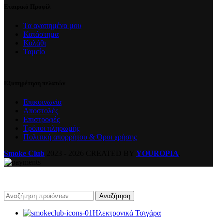
Εταιρικό Προφίλ
Τα αγαπημένα μου
Κατάστημα
Καλάθι
Ταμείο
Εξυπηρέτηση πελατών
Επικοινωνία
Αποστολές
Επιστροφές
Τρόποι πληρωμής
Πολιτική απορρήτου & Όροι χρήσης
Smoke Club
2023 - 2026 CREATED BY
YOUROPIA
.
Αναζήτηση
Ηλεκτρονικά Τσιγάρα