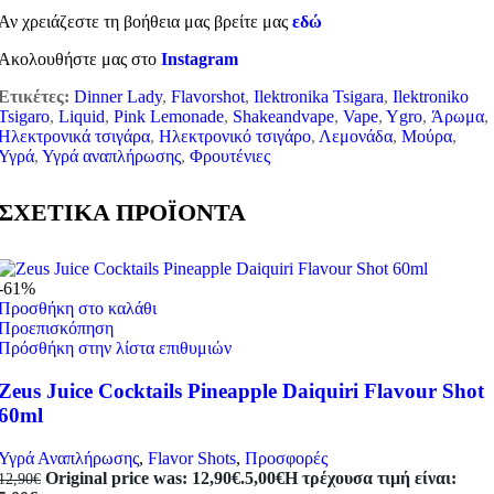
Αν χρειάζεστε τη βοήθεια μας βρείτε μας
εδώ
Ακολουθήστε μας στο
Instagram
Ετικέτες:
Dinner Lady
,
Flavorshot
,
Ilektronika Tsigara
,
Ilektroniko
Tsigaro
,
Liquid
,
Pink Lemonade
,
Shakeandvape
,
Vape
,
Ygro
,
Άρωμα
,
Ηλεκτρονικά τσιγάρα
,
Ηλεκτρονικό τσιγάρο
,
Λεμονάδα
,
Μούρα
,
Υγρά
,
Υγρά αναπλήρωσης
,
Φρουτένιες
ΣΧΕΤΙΚΑ ΠΡΟΪΟΝΤΑ
-61%
Προσθήκη στο καλάθι
Προεπισκόπηση
Πρόσθήκη στην λίστα επιθυμιών
Zeus Juice Cocktails Pineapple Daiquiri Flavour Shot
60ml
Υγρά Αναπλήρωσης
,
Flavor Shots
,
Προσφορές
Original price was: 12,90€.
5,00
€
Η τρέχουσα τιμή είναι:
12,90
€