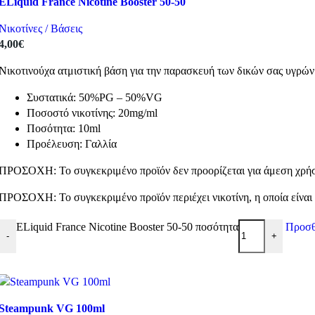
ELiquid France Nicotine Booster 50-50
Νικοτίνες / Βάσεις
4,00
€
Νικοτινούχα ατμιστική βάση για την παρασκευή των δικών σας υγρώ
Συστατικά: 50%PG – 50%VG
Ποσοστό νικοτίνης: 20mg/ml
Ποσότητα: 10ml
Προέλευση: Γαλλία
ΠΡΟΣΟΧΗ: Το συγκεκριμένο προϊόν δεν προορίζεται για άμεση χρήση
ΠΡΟΣΟΧΗ: Το συγκεκριμένο προϊόν περιέχει νικοτίνη, η οποία είναι 
ELiquid France Nicotine Booster 50-50 ποσότητα
Προσθ
-
+
Steampunk VG 100ml