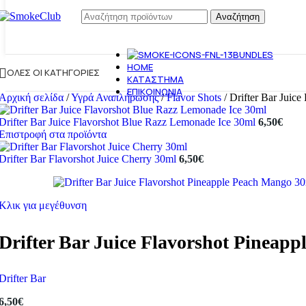
Αναζήτηση
BUNDLES
HOME
ΌΛΕΣ ΟΙ ΚΑΤΗΓΟΡΊΕΣ
ΚΑΤΆΣΤΗΜΑ
ΕΠΙΚΟΙΝΩΝΊΑ
Αρχική σελίδα
/
Υγρά Αναπλήρωσης
/
Flavor Shots
/
Drifter Bar Juic
Drifter Bar Juice Flavorshot Blue Razz Lemonade Ice 30ml
6,50
€
Επιστροφή στα προϊόντα
Drifter Bar Flavorshot Juice Cherry 30ml
6,50
€
Κλικ για μεγέθυνση
Drifter Bar Juice Flavorshot Pineap
Drifter Bar
6,50
€