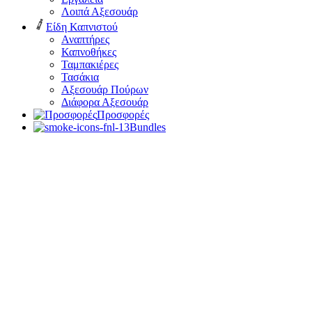
Λοιπά Αξεσουάρ
Είδη Καπνιστού
Αναπτήρες
Καπνοθήκες
Ταμπακιέρες
Τασάκια
Αξεσουάρ Πούρων
Διάφορα Αξεσουάρ
Προσφορές
Bundles