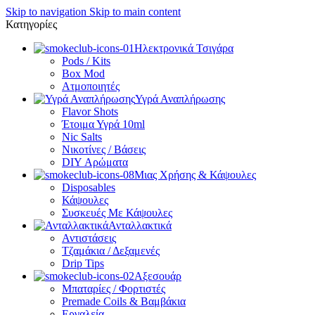
Skip to navigation
Skip to main content
Κατηγορίες
Ηλεκτρονικά Τσιγάρα
Pods / Kits
Box Mod
Ατμοποιητές
Υγρά Αναπλήρωσης
Flavor Shots
Έτοιμα Υγρά 10ml
Nic Salts
Νικοτίνες / Βάσεις
DIY Αρώματα
Μιας Χρήσης & Κάψουλες
Disposables
Κάψουλες
Συσκευές Με Κάψουλες
Ανταλλακτικά
Αντιστάσεις
Τζαμάκια / Δεξαμενές
Drip Tips
Αξεσουάρ
Μπαταρίες / Φορτιστές
Premade Coils & Βαμβάκια
Εργαλεία